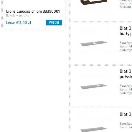
Kolor: w
K31980. 
Grohe Eurodisc chrom 33390001
Cersanit IBIZA S504-009
Baterie wannowe
Szafki podumywalkowe
Cena: 611,00 zł
Cena: 416,00 zł
WIĘCEJ
WIĘCEJ
Blat D
biały 
Skonfigu
Kolor: bi
podumyw
Blat D
połys
Skonfigu
Kolor: bi
podumyw
Blat D
Skonfigu
Kolor: b