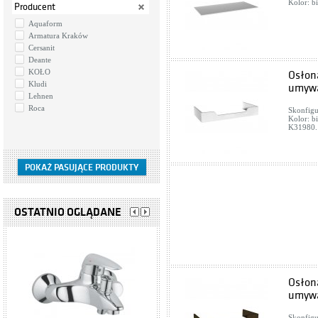
Kolor: b
Producent
Aquaform
Armatura Kraków
Cersanit
Deante
KOŁO
Osłona
Kludi
umywa
Lehnen
Roca
Skonfigu
Kolor: b
K31980. 
OSTATNIO OGLĄDANE
Osłon
umywa
Skonfigu