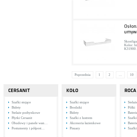
Osłona
umywa
Skonfigu
Kolor: b
K31900. 
Poprzednia
1
2
…
10
CERSANIT
KOŁO
ROCA
Szafki stojące
Szafki stojące
Stela
Bidety
Brodziki
Półki
Stelaże podtynkowe
Bidety
Bateri
Płytki Cersanit
Szafki z lustrem
Szafk
Obudowy i panele wan…
Akcesoria łazienkowe
Bater
Postumenty i półpost…
Pisuary
Szafki