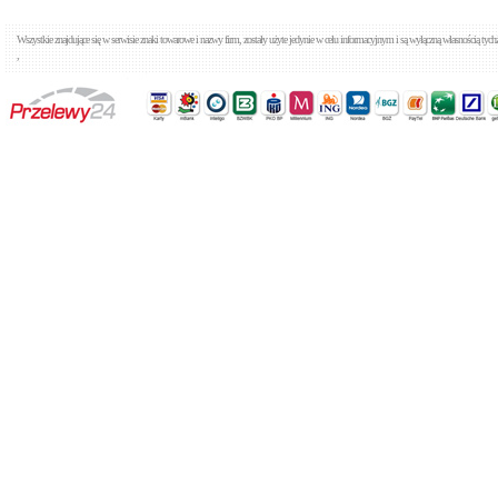
Wszystkie znajdujące się w serwisie znaki towarowe i nazwy firm, zostały użyte jedynie w celu informacyjnym i są wyłączną własnością tyc
,