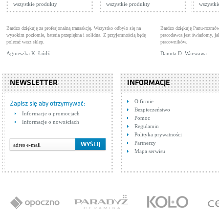
wszystkie produkty
wszystkie produkty
wszystki
Bardzo dziękuję za profesjonalną transakcję. Wszystko odbyło się na
Bardzo dziękuję Panu-rozmów
wysokim poziomie, bateria przepiękna i solidna. Z przyjemnością będę
pracodawca jest świadomy, 
polecać wasz sklep.
pracowników.
Agnieszka K. Łódź
Danuta D. Warszawa
NEWSLETTER
INFORMACJE
O firmie
Zapisz się aby otrzymywać:
Bezpieczeństwo
Informacje o promocjach
Pomoc
Informacje o nowościach
Regulamin
Polityka prywatności
Partnerzy
Mapa serwisu