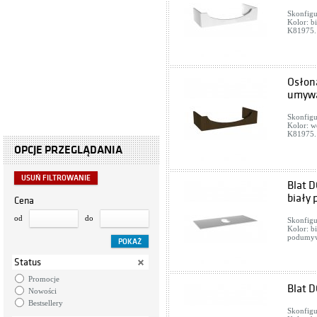
Skonfigu
Kolor: b
K81975. 
Osłon
umywa
Skonfigu
Kolor: 
K81975. 
OPCJE PRZEGLĄDANIA
USUŃ FILTROWANIE
Blat D
biały 
Cena
od
do
Skonfigu
Kolor: bi
podumyw
Status
Promocje
Blat D
Nowości
Bestsellery
Skonfigu