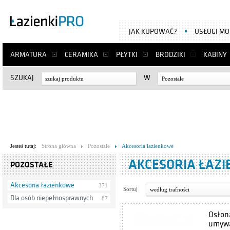
JAK KUPOWAĆ?
USŁUGI M
ARMATURA
CERAMIKA
PŁYTKI
BRODZIKI
KABINY
SZUKAJ
W
Pozostałe
Jesteś tutaj:
Strona główna
Pozostałe
Akcesoria łazienkowe
AKCESORIA ŁAZ
POZOSTAŁE
Akcesoria łazienkowe
371
Sortuj
według trafności
Dla osób niepełnosprawnych
87
Osłona
umywa