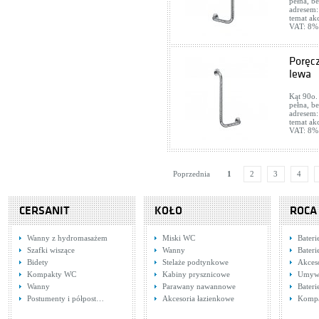
pełna, b
adresem:
temat ak
VAT: 8%
Poręc
lewa
Kąt 90o.
pełna, b
adresem:
temat ak
VAT: 8%
Poprzednia
1
2
3
4
CERSANIT
KOŁO
ROCA
Wanny z hydromasażem
Miski WC
Bater
Szafki wiszące
Wanny
Bateri
Bidety
Stelaże podtynkowe
Akces
Kompakty WC
Kabiny prysznicowe
Umywa
Wanny
Parawany nawannowe
Bateri
Postumenty i półpost…
Akcesoria łazienkowe
Komp