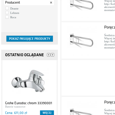
Więcej i
Producent
http://k
akcesori
Deante
montażow
Lehnen
Roca
Poręc
Średnica
Więcej i
http://k
akcesori
montażow
OSTATNIO OGLĄDANE
Poręc
Grohe Eurodisc chrom 33390001
Cersanit IBIZA S504-009
Baterie wannowe
Szafki podumywalkowe
Średnica
Cena: 611,00 zł
Cena: 416,00 zł
WIĘCEJ
WIĘCEJ
Więcej i