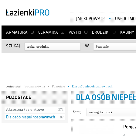
JAK KUPOWAĆ?
USŁUGI M
ARMATURA
CERAMIKA
PŁYTKI
BRODZIKI
KABINY
SZUKAJ
W
Pozostałe
Jesteś tutaj:
Strona główna
Pozostałe
Dla osób niepełnosprawnych
DLA OSÓB NIEP
POZOSTAŁE
Akcesoria łazienkowe
371
Sortuj
według trafności
Dla osób niepełnosprawnych
87
Poręc