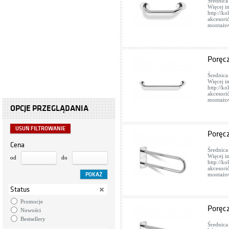
Średnica
Więcej i
http://k
akcesori
montażow
Poręc
Średnica
Więcej i
http://k
akcesori
montażow
OPCJE PRZEGLĄDANIA
USUŃ FILTROWANIE
Poręc
Cena
Średnica
Więcej i
od
do
http://k
akcesori
montażow
Status
Promocje
Poręc
Nowości
Bestsellery
Średnica