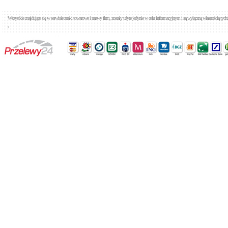
Wszystkie znajdujące się w serwisie znaki towarowe i nazwy firm, zostały użyte jedynie w celu informacyjnym i są wyłączną własnością tyc
,