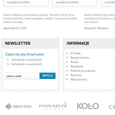
wszystkie produkty
wszystkie produkty
wszystki
Bardzo dziękuję za profesjonalną transakcję. Wszystko odbyło się na
Bardzo dziękuję Panu-rozmów
wysokim poziomie, bateria przepiękna i solidna. Z przyjemnością będę
pracodawca jest świadomy, 
polecać wasz sklep.
pracowników.
Agnieszka K. Łódź
Danuta D. Warszawa
NEWSLETTER
INFORMACJE
O firmie
Zapisz się aby otrzymywać:
Bezpieczeństwo
Informacje o promocjach
Pomoc
Informacje o nowościach
Regulamin
Polityka prywatności
Partnerzy
Mapa serwisu