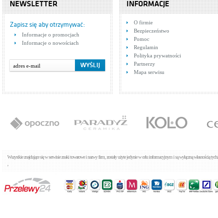
NEWSLETTER
INFORMACJE
O firmie
Zapisz się aby otrzymywać:
Bezpieczeństwo
Informacje o promocjach
Pomoc
Informacje o nowościach
Regulamin
Polityka prywatności
Partnerzy
Mapa serwisu
Wszystkie znajdujące się w serwisie znaki towarowe i nazwy firm, zostały użyte jedynie w celu informacyjnym i są wyłączną własnością tyc
,