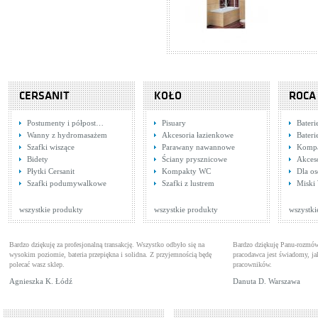
CERSANIT
KOŁO
ROCA
Postumenty i półpost…
Pisuary
Bateri
Wanny z hydromasażem
Akcesoria łazienkowe
Bateri
Szafki wiszące
Parawany nawannowe
Komp
Bidety
Ściany prysznicowe
Akces
Płytki Cersanit
Kompakty WC
Dla o
Szafki podumywalkowe
Szafki z lustrem
Miski
wszystkie produkty
wszystkie produkty
wszystki
Bardzo dziękuję za profesjonalną transakcję. Wszystko odbyło się na
Bardzo dziękuję Panu-rozmów
wysokim poziomie, bateria przepiękna i solidna. Z przyjemnością będę
pracodawca jest świadomy, 
polecać wasz sklep.
pracowników.
Agnieszka K. Łódź
Danuta D. Warszawa