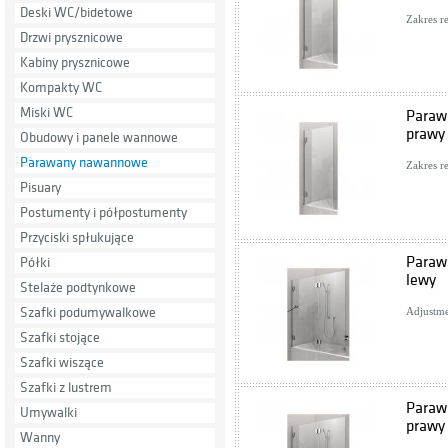
Deski WC/bidetowe
Zakres r
Drzwi prysznicowe
Kabiny prysznicowe
Kompakty WC
Miski WC
Paraw
prawy
Obudowy i panele wannowe
Parawany nawannowe
Zakres r
Pisuary
Postumenty i półpostumenty
Przyciski spłukujące
Paraw
Półki
lewy
Stelaże podtynkowe
Szafki podumywalkowe
Adjustme
Szafki stojące
Szafki wiszące
Szafki z lustrem
Paraw
Umywalki
prawy
Wanny