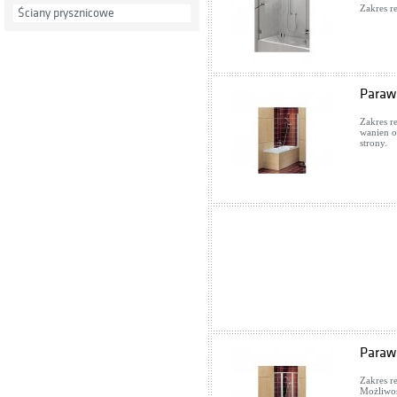
Zakres r
Ściany prysznicowe
Paraw
Zakres r
wanien o
strony.
Paraw
Zakres r
Możliwoś