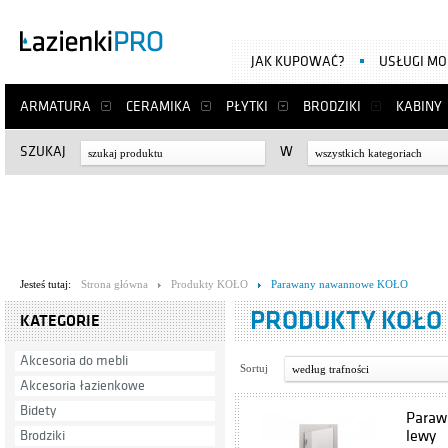
JAK KUPOWAĆ?
USŁUGI M
ARMATURA
CERAMIKA
PŁYTKI
BRODZIKI
KABINY
SZUKAJ
W
wszystkich kategoriach
Jesteś tutaj:
Strona główna
Produkty KOŁO
Parawany nawannowe KOŁO
PRODUKTY KOŁ
KATEGORIE
Akcesoria do mebli
Sortuj
według trafności
Akcesoria łazienkowe
Bidety
Paraw
lewy
Brodziki