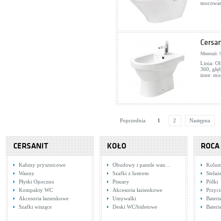
mocowan
Cersan
Montaż:
S
Linia: Ol
360, głę
inne: mo
Poprzednia
1
2
Następna
CERSANIT
KOŁO
ROCA
Kabiny prysznicowe
Obudowy i panele wan…
Kolum
Wanny
Szafki z lustrem
Stela
Płytki Opoczno
Pisuary
Półki
Kompakty WC
Akcesoria łazienkowe
Przyci
Akcesoria łazienkowe
Umywalki
Bater
Szafki wiszące
Deski WC/bidetowe
Bateri