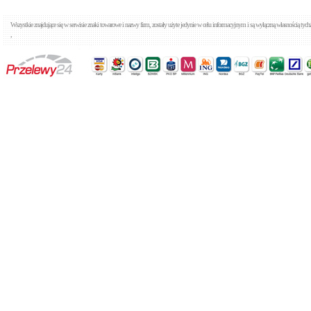
Wszystkie znajdujące się w serwisie znaki towarowe i nazwy firm, zostały użyte jedynie w celu informacyjnym i są wyłączną własnością tyc
,