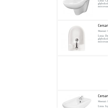
Linia: Ca
głębokoś
mocowani
Cersa
Montaż:
W
Linia: De
głębokoś
mocowani
Cersa
Montaż:
S
Linia: Ir