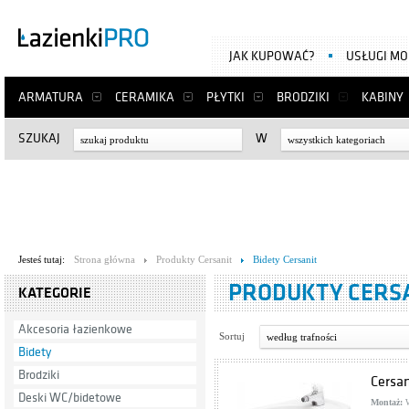
JAK KUPOWAĆ?
USŁUGI M
ARMATURA
CERAMIKA
PŁYTKI
BRODZIKI
KABINY
SZUKAJ
W
wszystkich kategoriach
Jesteś tutaj:
Strona główna
Produkty Cersanit
Bidety Cersanit
PRODUKTY CERSA
KATEGORIE
Akcesoria łazienkowe
Sortuj
według trafności
Bidety
Brodziki
Cersan
Deski WC/bidetowe
Montaż:
W