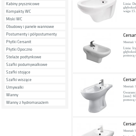
Kabiny prysznicowe
Linia: De
głębokoś
Kompakty WC
waga 15.
Miski WC
Obudowy i panele wannowe
Postumenty i półpostumenty
Cersa
Płytki Cersanit
Montaż:
W
Linia: Ir
Płytki Opoczno
głębokoś
pomocą ś
Stelaże podtynkowe
Szafki podumywalkowe
Szafki stojące
Cersan
Szafki wiszące
Montaż:
S
Umywalki
Gwarancj
Wanny
[mm]: 60
pomocą 
Wanny z hydromasażem
Cersan
Montaż:
W