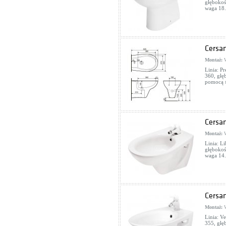
głębokoś
waga 18.
Cersa
Montaż:
W
Linia: Pr
360, głę
pomocą ś
Cersa
Montaż:
W
Linia: Li
głębokoś
waga 14.
Cersa
Montaż:
W
Linia: Ve
355, głę