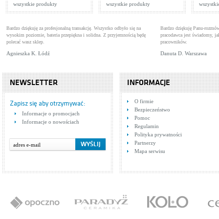
wszystkie produkty
wszystkie produkty
wszystki
Bardzo dziękuję za profesjonalną transakcję. Wszystko odbyło się na
Bardzo dziękuję Panu-rozmów
wysokim poziomie, bateria przepiękna i solidna. Z przyjemnością będę
pracodawca jest świadomy, 
polecać wasz sklep.
pracowników.
Agnieszka K. Łódź
Danuta D. Warszawa
NEWSLETTER
INFORMACJE
O firmie
Zapisz się aby otrzymywać:
Bezpieczeństwo
Informacje o promocjach
Pomoc
Informacje o nowościach
Regulamin
Polityka prywatności
Partnerzy
Mapa serwisu