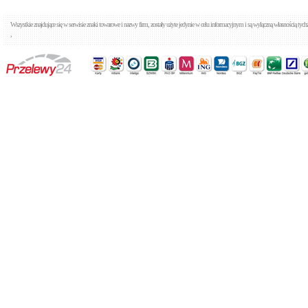
Wszystkie znajdujące się w serwisie znaki towarowe i nazwy firm, zostały użyte jedynie w celu informacyjnym i są wyłączną własnością tyc
,