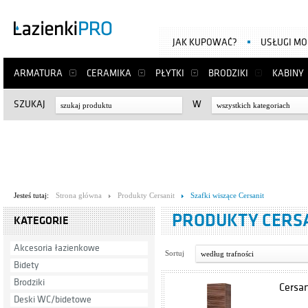
JAK KUPOWAĆ?
USŁUGI M
ARMATURA
CERAMIKA
PŁYTKI
BRODZIKI
KABINY
SZUKAJ
W
wszystkich kategoriach
Jesteś tutaj:
Strona główna
Produkty Cersanit
Szafki wiszące Cersanit
PRODUKTY CERSA
KATEGORIE
Akcesoria łazienkowe
Sortuj
według trafności
Bidety
Brodziki
Cersa
Deski WC/bidetowe