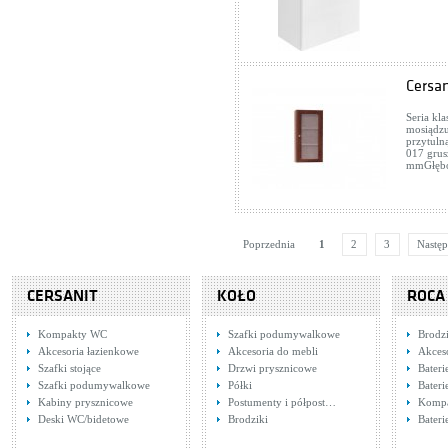
Cersa
Seria kl
mosiądzu
przytuln
017 grus
mmGłębo
Poprzednia
1
2
3
Nastę
CERSANIT
KOŁO
ROCA
Kompakty WC
Szafki podumywalkowe
Brodzi
Akcesoria łazienkowe
Akcesoria do mebli
Akces
Szafki stojące
Drzwi prysznicowe
Bateri
Szafki podumywalkowe
Półki
Bateri
Kabiny prysznicowe
Postumenty i półpost…
Komp
Deski WC/bidetowe
Brodziki
Bater