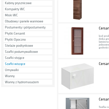
Kabiny prysznicowe
Kompakty WC
Miski WC
Obudowy i panele wannowe
Postumenty i półpostumenty
Cersa
Płytki Cersanit
kod prod
dzika gr
Płytki Opoczno
laminowa
jednostr
Stelaże podtynkowe
grubości
Szafki podumywalkowe
Szafki stojące
Cersa
Szafki wiszące
Umywalki
Wanny
Wanny z hydromasażem
Cersa
Szafka w