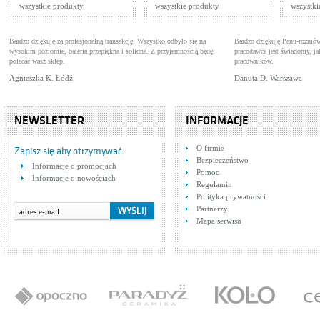
wszystkie produkty
wszystkie produkty
wszystki
Bardzo dziękuję za profesjonalną transakcję. Wszystko odbyło się na
Bardzo dziękuję Panu-rozmów
wysokim poziomie, bateria przepiękna i solidna. Z przyjemnością będę
pracodawca jest świadomy, 
polecać wasz sklep.
pracowników.
Agnieszka K. Łódź
Danuta D. Warszawa
NEWSLETTER
INFORMACJE
O firmie
Zapisz się aby otrzymywać:
Bezpieczeństwo
Informacje o promocjach
Pomoc
Informacje o nowościach
Regulamin
Polityka prywatności
Partnerzy
Mapa serwisu