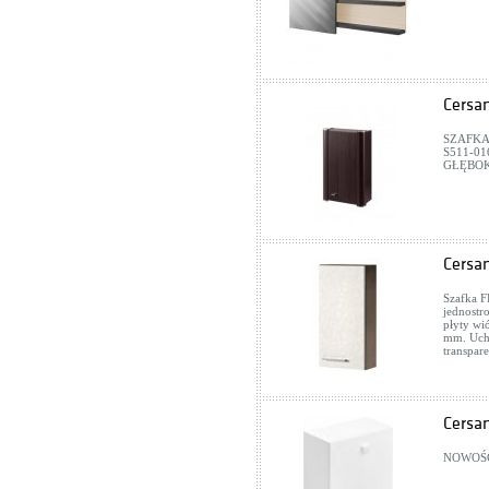
Cersan
SZAFKA
S511-0
GŁĘBO
Cersa
Szafka F
jednostr
płyty wi
mm. Uch
transpa
Cersa
NOWOŚĆ 