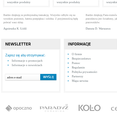
wszystkie produkty
wszystkie produkty
wszystki
Bardzo dziękuję za profesjonalną transakcję. Wszystko odbyło się na
Bardzo dziękuję Panu-rozmów
wysokim poziomie, bateria przepiękna i solidna. Z przyjemnością będę
pracodawca jest świadomy, 
polecać wasz sklep.
pracowników.
Agnieszka K. Łódź
Danuta D. Warszawa
NEWSLETTER
INFORMACJE
O firmie
Zapisz się aby otrzymywać:
Bezpieczeństwo
Informacje o promocjach
Pomoc
Informacje o nowościach
Regulamin
Polityka prywatności
Partnerzy
Mapa serwisu