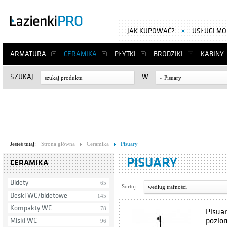
JAK KUPOWAĆ?
USŁUGI M
ARMATURA
CERAMIKA
PŁYTKI
BRODZIKI
KABINY
SZUKAJ
W
» Pisuary
Jesteś tutaj:
Strona główna
Ceramika
Pisuary
PISUARY
CERAMIKA
Bidety
65
Sortuj
według trafności
Deski WC/bidetowe
145
Kompakty WC
78
Pisuar
pozio
Miski WC
96