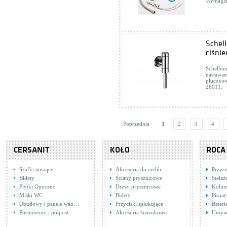
Wymagan
Schel
ciśni
Schellom
nastawana
płuczkow
26011.
Poprzednia
1
2
3
4
CERSANIT
KOŁO
ROCA
Szafki wiszące
Akcesoria do mebli
Przyci
Bidety
Ściany prysznicowe
Stela
Płytki Opoczno
Drzwi prysznicowe
Kolum
Miski WC
Bidety
Pisuar
Obudowy i panele wan…
Przyciski spłukujące
Bater
Postumenty i półpost…
Akcesoria łazienkowe
Umywa