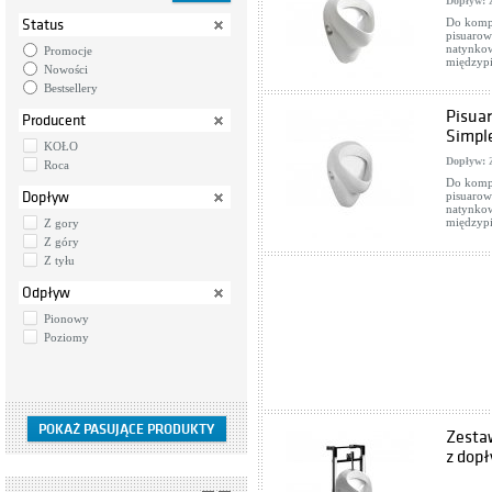
Dopływ:
Z
Do kompl
Status
pisuarow
natynko
Promocje
międzypi
Nowości
Bestsellery
Pisuar
Producent
Simpl
KOŁO
Dopływ:
Z
Roca
Do kompl
Dopływ
pisuarow
natynko
międzypi
Z gory
Z góry
Z tyłu
Odpływ
Pionowy
Poziomy
Zestaw
z dop