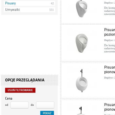
Pisuary
Dopływ:
Z
42
Do kompl
Umywalki
551
radarow
zaworem 
Pisuar
pozio
Dopływ:
Z
Do kompl
radarow
zaworem 
Pisuar
piono
Dopływ:
Z
OPCJE PRZEGLĄDANIA
USUŃ FILTROWANIE
Cena
Pisuar
od
do
piono