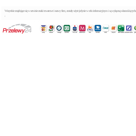
Wszystkie znajdujące się w serwisie znaki towarowe i nazwy firm, zostały użyte jedynie w celu informacyjnym i są wyłączną własnością tyc
,