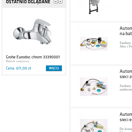
OSTATNIO OGLĄDANE
Autom
na bat
Zasilany
Alex i F
Grohe Eurodisc chrom 33390001
Cersanit IBIZA S504-009
Baterie wannowe
Szafki podumywalkowe
Cena: 611,00 zł
Cena: 416,00 zł
WIĘCEJ
WIĘCEJ
Autom
sieci 
Zasilany
zasilacz
Autom
sieci 
Do kompl