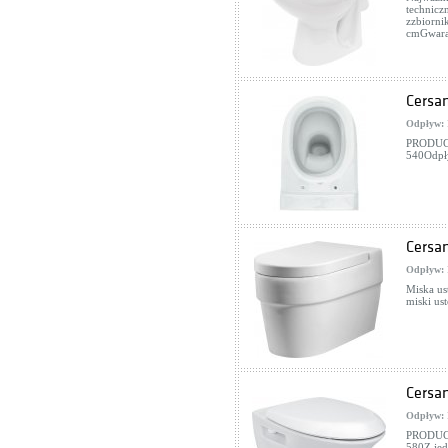
technic
zzbiorn
cmGwara
Cersan
Odpływ:
PRODUCE
540Odpł
Cersan
Odpływ:
Miska u
miski us
Cersa
Odpływ:
PRODUCE
580Z jed