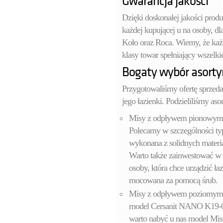
Gwarancja jakości
Dzięki doskonałej jakości prod
każdej kupującej u na osoby, dl
Koło oraz Roca. Wiemy, że każdy
klasy towar spełniający wszelk
Bogaty wybór asort
Przygotowaliśmy ofertę sprzeda
jego łazienki. Podzieliliśmy as
Misy z odpływem pionowym: 
Polecamy w szczególności ty
wykonana z solidnych materiał
Warto także zainwestować 
osoby, która chce urządzić ła
mocowana za pomocą śrub.
Misy z odpływem poziomym: 
model Cersanit NANO K19-009
warto nabyć u nas model Mi