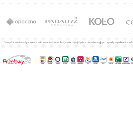
Wszystkie znajdujące się w serwisie znaki towarowe i nazwy firm, zostały użyte jedynie w celu informacyjnym i są wyłączną własnością tyc
,