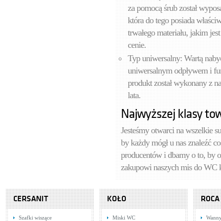
za pomocą śrub został wypos
która do tego posiada właściw
trwałego materiału, jakim je
cenie.
Typ uniwersalny: Wartą naby
uniwersalnym odpływem i fun
produkt został wykonany z nal
lata.
Najwyższej klasy to
Jesteśmy otwarci na wszelkie s
by każdy mógł u nas znaleźć co
producentów i dbamy o to, by 
zakupowi naszych mis do WC k
CERSANIT
KOŁO
ROCA
Szafki wiszące
Miski WC
Wann