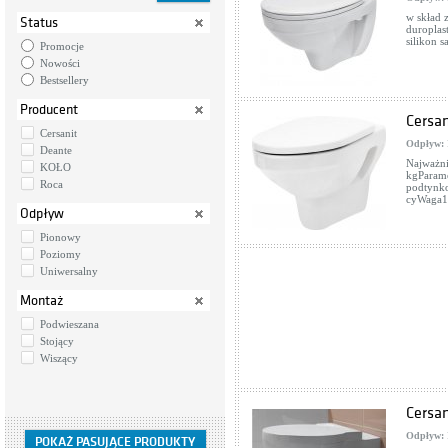
w skład 
Status
duroplas
silikon 
Promocje
Nowości
Bestsellery
Producent
Cersa
Cersanit
Odpływ:
Deante
Najważni
KOŁO
kgParam
Roca
podtynk
cyWaga1
Odpływ
Pionowy
Poziomy
Uniwersalny
Montaż
Podwieszana
Stojący
Wiszący
Cersa
Odpływ: