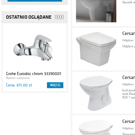
Sposób m
OSTATNIO OGLĄDANE
Cersa
Odpływ:
Odpływ 
Grohe Eurodisc chrom 33390001
Cersanit IBIZA S504-009
Cersan
Baterie wannowe
Szafki podumywalkowe
Odpływ:
Cena: 611,00 zł
Cena: 416,00 zł
WIĘCEJ
WIĘCEJ
kod pro
śrub.Pa
P20 ? sz
Cersan
Odpływ:
Najważni