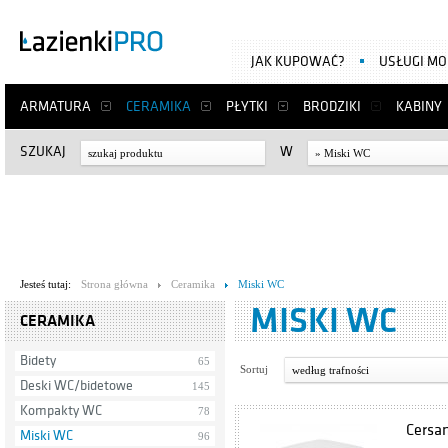
JAK KUPOWAĆ?
USŁUGI M
ARMATURA
CERAMIKA
PŁYTKI
BRODZIKI
KABINY
SZUKAJ
W
» Miski WC
Jesteś tutaj:
Strona główna
Ceramika
Miski WC
MISKI WC
CERAMIKA
Bidety
65
Sortuj
według trafności
Deski WC/bidetowe
145
Kompakty WC
78
Cersan
Miski WC
96