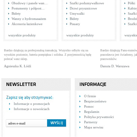
Obudowy i panele wan…
Szafki podumywalkowe
Półki
Postumenty i półpost…
Drzwi prysznicowe
Kabin
Bidety
Umywalki
Szafk
Wanny z hydromasażem
Bidety
Brodzi
Akcesoria łazienkowe
Pisuary
Szafki
wszystkie produkty
wszystkie produkty
wszystki
Bardzo dziękuję za profesjonalną transakcję. Wszystko odbyło się na
Bardzo dziękuję Panu-rozmów
wysokim poziomie, bateria przepiękna i solidna. Z przyjemnością będę
pracodawca jest świadomy, 
polecać wasz sklep.
pracowników.
Agnieszka K. Łódź
Danuta D. Warszawa
NEWSLETTER
INFORMACJE
O firmie
Zapisz się aby otrzymywać:
Bezpieczeństwo
Informacje o promocjach
Pomoc
Informacje o nowościach
Regulamin
Polityka prywatności
Partnerzy
Mapa serwisu