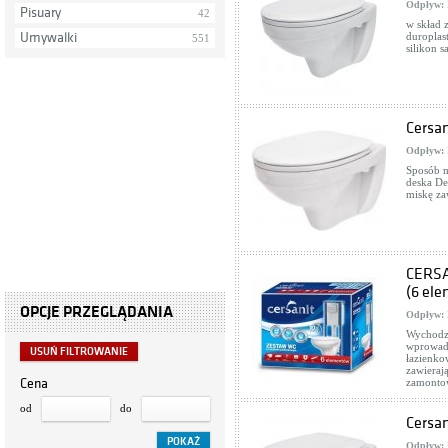
Odpływ:
Pisuary
42
w skład 
Umywalki
duroplas
551
silikon 
Cersan
Odpływ:
Sposób m
deska De
miskę za
CERSA
(6 el
OPCJE PRZEGLĄDANIA
Odpływ:
Wychodzą
wprowadz
USUŃ FILTROWANIE
łazienko
zawieraj
Cena
zamontow
od
do
Cersan
Odpływ: