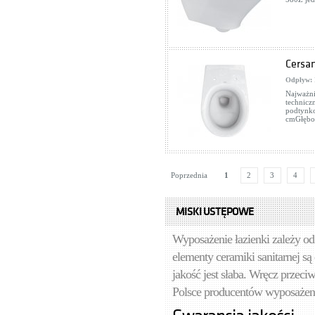
Cersan
Odpływ:
Najważni
technic
podtynk
cmGłębo
Poprzednia
1
2
3
4
MISKI USTĘPOWE
Wyposażenie łazienki zależy o
elementy ceramiki sanitarnej są
jakość jest słaba. Wręcz przec
Polsce producentów wyposażenia