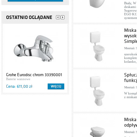
Biały, W
deskami 
Sugerowa
EGO K13
OSTATNIO OGLĄDANE
systemem
Miska
wysok
Simpl
Montaż:
S
szerokoś
kompleto
kolanko,
Spłucz
Grohe Eurodisc chrom 33390001
Cersanit IBIZA S504-009
Baterie wannowe
Szafki podumywalkowe
funkc
Cena: 611,00 zł
Cena: 416,00 zł
WIĘCEJ
WIĘCEJ
Montaż:
S
W komple
z miskam
Miska 
odpły
Montaż:
S