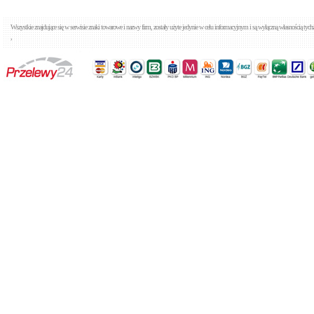
Wszystkie znajdujące się w serwisie znaki towarowe i nazwy firm, zostały użyte jedynie w celu informacyjnym i są wyłączną własnością tyc
,