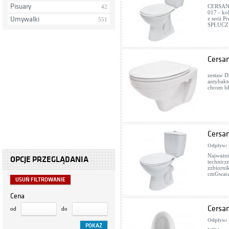
Pisuary
CERSANI
42
017 - ko
Umywalki
z serii
551
SPŁUCZ
Cersa
zestaw D
antybakt
chrom bł
Cersan
Odpływ:
Najważni
OPCJE PRZEGLĄDANIA
technic
zzbiorn
cmGwara
USUŃ FILTROWANIE
Cena
Cersa
od
do
Odpływ: