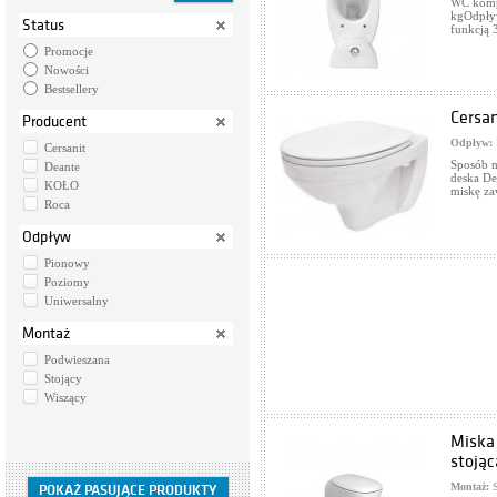
WC komp
kgOdpły
Status
funkcją 
Promocje
Nowości
Bestsellery
Cersan
Producent
Odpływ:
Cersanit
Sposób m
Deante
deska De
KOŁO
miskę za
Roca
Odpływ
Pionowy
Poziomy
Uniwersalny
Montaż
Podwieszana
Stojący
Wiszący
Miska 
stoją
Montaż:
S