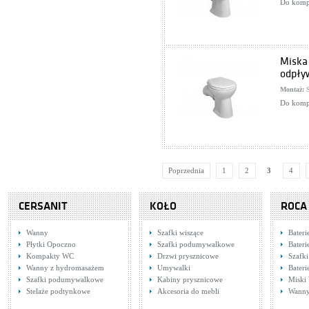
Do kompl
Miska 
odpły
Montaż:
S
Do kompl
Poprzednia
1
2
3
4
CERSANIT
KOŁO
ROCA
Wanny
Szafki wiszące
Bateri
Płytki Opoczno
Szafki podumywalkowe
Bateri
Kompakty WC
Drzwi prysznicowe
Szafki
Wanny z hydromasażem
Umywalki
Bater
Szafki podumywalkowe
Kabiny prysznicowe
Miski
Stelaże podtynkowe
Akcesoria do mebli
Wann