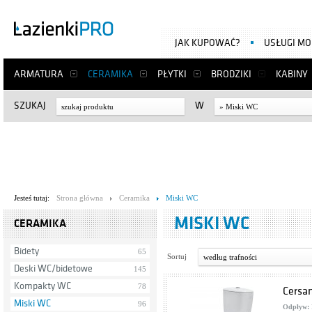
JAK KUPOWAĆ?
USŁUGI M
ARMATURA
CERAMIKA
PŁYTKI
BRODZIKI
KABINY
SZUKAJ
W
» Miski WC
Jesteś tutaj:
Strona główna
Ceramika
Miski WC
MISKI WC
CERAMIKA
Bidety
65
Sortuj
według trafności
Deski WC/bidetowe
145
Kompakty WC
78
Cersan
Miski WC
96
Odpływ: