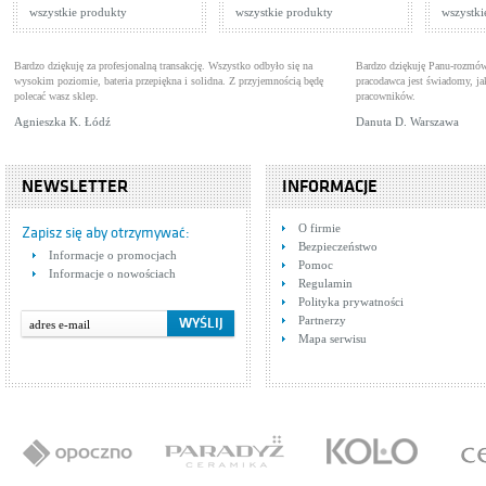
wszystkie produkty
wszystkie produkty
wszystki
Bardzo dziękuję za profesjonalną transakcję. Wszystko odbyło się na
Bardzo dziękuję Panu-rozmów
wysokim poziomie, bateria przepiękna i solidna. Z przyjemnością będę
pracodawca jest świadomy, 
polecać wasz sklep.
pracowników.
Agnieszka K. Łódź
Danuta D. Warszawa
NEWSLETTER
INFORMACJE
O firmie
Zapisz się aby otrzymywać:
Bezpieczeństwo
Informacje o promocjach
Pomoc
Informacje o nowościach
Regulamin
Polityka prywatności
Partnerzy
Mapa serwisu