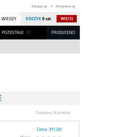
Zaloguj się
Zarejestruj się
 WIEDZY
KOSZYK
0 szt.
WIĘCEJ
POZOSTAŁE
PRODUCENCI
E
Znaleziono 34 produkty
Cena:
311,00