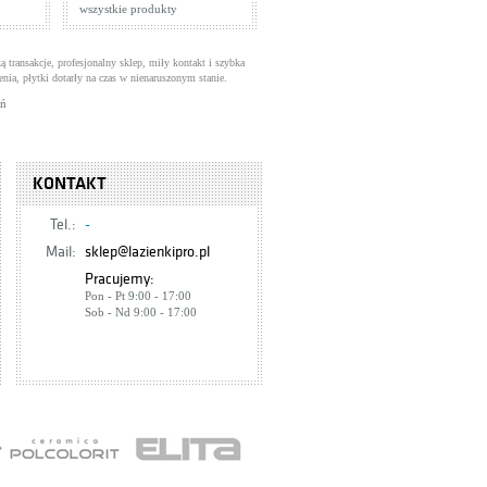
wszystkie produkty
ą transakcje, profesjonalny sklep, miły kontakt i szybka
enia, płytki dotarły na czas w nienaruszonym stanie.
uń
KONTAKT
Tel.:
-
Mail:
sklep@lazienkipro.pl
Pracujemy:
Pon - Pt 9:00 - 17:00
Sob - Nd 9:00 - 17:00