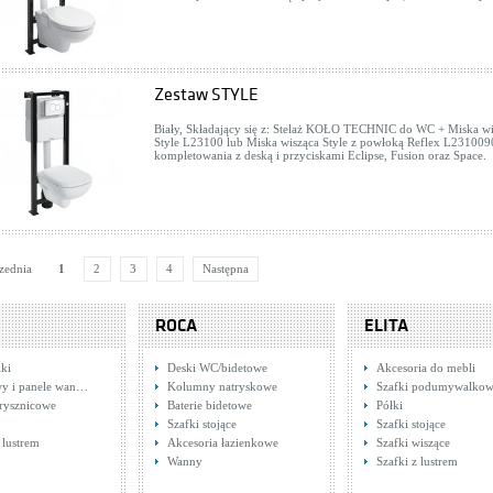
Zestaw STYLE
Biały, Składający się z: Stelaż KOŁO TECHNIC do WC + Miska wi
Style L23100 lub Miska wisząca Style z powłoką Reflex L23100
kompletowania z deską i przyciskami Eclipse, Fusion oraz Space.
zednia
1
2
3
4
Następna
ROCA
ELITA
ki
Deski WC/bidetowe
Akcesoria do mebli
y i panele wan…
Kolumny natryskowe
Szafki podumywalko
rysznicowe
Baterie bidetowe
Półki
Szafki stojące
Szafki stojące
 lustrem
Akcesoria łazienkowe
Szafki wiszące
Wanny
Szafki z lustrem