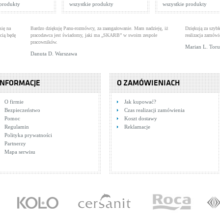
 produkty
wszystkie produkty
wszystkie produkty
się na
Bardzo dziękuję Panu-rozmówcy, za zaangażowanie. Mam nadzieję, iż
Dziękują za szybk
cią będę
pracodawca jest świadomy, jaki ma „SKARB” w swoim zespole
realizacja zamówi
pracowników.
Marian L. Tor
Danuta D. Warszawa
INFORMACJE
O ZAMÓWIENIACH
O firmie
Jak kupować?
Bezpieczeństwo
Czas realizacji zamówienia
Pomoc
Koszt dostawy
Regulamin
Reklamacje
Polityka prywatności
Partnerzy
Mapa serwisu