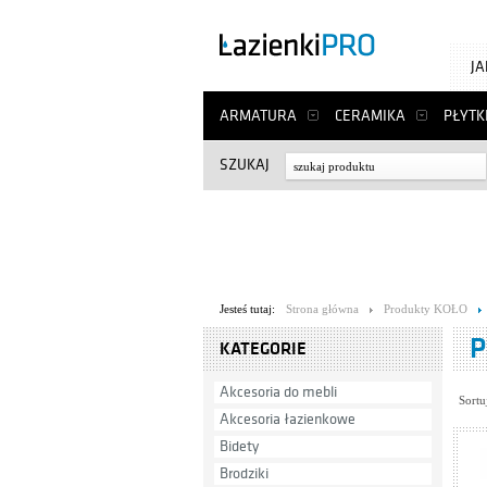
J
ARMATURA
CERAMIKA
PŁYTK
SZUKAJ
Jesteś tutaj:
Strona główna
Produkty KOŁO
P
KATEGORIE
Akcesoria do mebli
Sortu
Akcesoria łazienkowe
Bidety
Brodziki