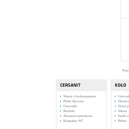
Popr
CERSANIT
KOŁO
Wanny z hydromasażem
Umywal
Płytki Opoczno
Obudow
Umywalki
Drzwi p
Brodziki
Wanny
Akcesoria łazienkowe
Szafki z
Kompakty WC
Bidety