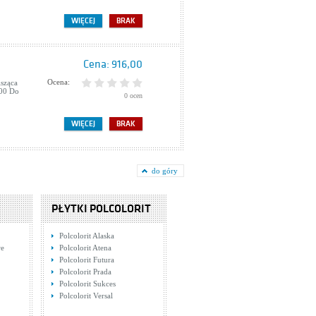
WIĘCEJ
BRAK
Cena:
916,00
Ocena:
sząca
900 Do
0 ocen
WIĘCEJ
BRAK
do góry
PŁYTKI POLCOLORIT
Polcolorit Alaska
we
Polcolorit Atena
Polcolorit Futura
Polcolorit Prada
Polcolorit Sukces
Polcolorit Versal