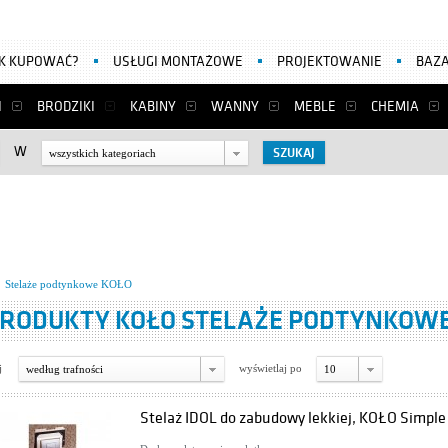
AK KUPOWAĆ?
USŁUGI MONTAŻOWE
PROJEKTOWANIE
BAZA
I
BRODZIKI
KABINY
WANNY
MEBLE
CHEMIA
W
wszystkich kategoriach
Stelaże podtynkowe KOŁO
RODUKTY KOŁO STELAŻE PODTYNKOW
j
wyświetlaj po
według trafności
10
Stelaż IDOL do zabudowy lekkiej, KOŁO Simple