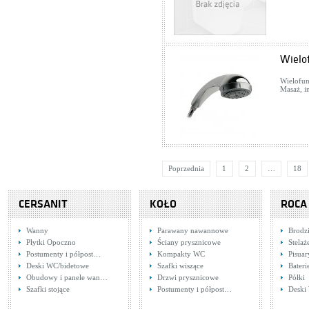
Wielo
Wielofun
Masaż, i
Poprzednia
1
2
…
18
CERSANIT
KOŁO
ROCA
Wanny
Parawany nawannowe
Brodzi
Płytki Opoczno
Ściany prysznicowe
Stela
Postumenty i półpost…
Kompakty WC
Pisuar
Deski WC/bidetowe
Szafki wiszące
Bater
Obudowy i panele wan…
Drzwi prysznicowe
Półki
Szafki stojące
Postumenty i półpost…
Deski