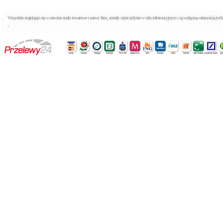
Wszystkie znajdujące się w serwisie znaki towarowe i nazwy firm, zostały użyte jedynie w celu informacyjnym i są wyłączną własnością tyc
,