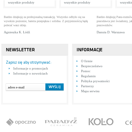
wszystkie produkty
wszystkie produkty
wszystki
Bardzo dziękuję za profesjonalną transakcję. Wszystko odbyło się na
Bardzo dziękuję Panu-rozmów
wysokim poziomie, bateria przepiękna i solidna. Z przyjemnością będę
pracodawca jest świadomy, 
polecać wasz sklep.
pracowników.
Agnieszka K. Łódź
Danuta D. Warszawa
NEWSLETTER
INFORMACJE
O firmie
Zapisz się aby otrzymywać:
Bezpieczeństwo
Informacje o promocjach
Pomoc
Informacje o nowościach
Regulamin
Polityka prywatności
Partnerzy
Mapa serwisu