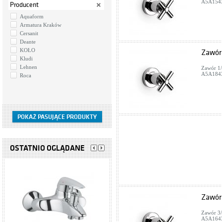
A5A1543
Producent
Aquaform
Armatura Kraków
Cersanit
Deante
KOŁO
Zawór 
Kludi
Lehnen
Zawór 1/
A5A1843
Roca
OSTATNIO OGLĄDANE
Zawór
Zawór 3/
A5A1643