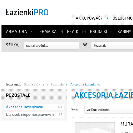
JAK KUPOWAĆ?
USŁUGI M
ARMATURA
CERAMIKA
PŁYTKI
BRODZIKI
KABINY
SZUKAJ
W
Pozostałe
Jesteś tutaj:
Strona główna
Pozostałe
Akcesoria łazienkowe
AKCESORIA ŁAZ
POZOSTAŁE
Akcesoria łazienkowe
371
Sortuj
według trafności
Dla osób niepełnosprawnych
87
MURAL 