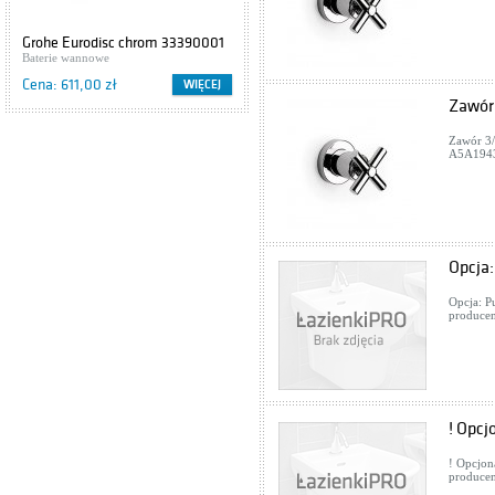
Grohe Eurodisc chrom 33390001
Cersanit IBIZA S504-009
Baterie wannowe
Szafki podumywalkowe
Cena: 611,00 zł
Cena: 416,00 zł
WIĘCEJ
WIĘCEJ
Zawór 
Zawór 3/
A5A1943
Opcja:
Opcja: P
producen
! Opcj
! Opcjon
producen