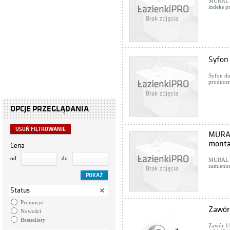
MURAL / 
indeks p
Syfon
Syfon do
producen
OPCJE PRZEGLĄDANIA
USUŃ FILTROWANIE
MURAL
monta
Cena
od
do
MURAL /
zamienne
Status
Promocje
Zawór
Nowości
Bestsellery
Zawór 1/