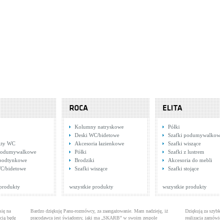
anit IBIZA S504-009
ki podumywalkowe
: 416,00 zł
WIĘCEJ
ROCA
ELITA
Kolumny natryskowe
Półki
Deski WC/bidetowe
Szafki podumywalko
ty WC
Akcesoria łazienkowe
Szafki wiszące
 podumywalkowe
Półki
Szafki z lustrem
 podtynkowe
Brodziki
Akcesoria do mebli
C/bidetowe
Szafki wiszące
Szafki stojące
 produkty
wszystkie produkty
wszystkie produkty
się na
Bardzo dziękuję Panu-rozmówcy, za zaangażowanie. Mam nadzieję, iż
Dziękują za szybk
cią będę
pracodawca jest świadomy, jaki ma „SKARB” w swoim zespole
realizacja zamówi