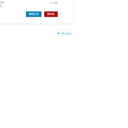
71W
0 ocen
70
WIĘCEJ
BRAK
do góry