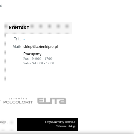
uń
KONTAKT
Tel.:
-
Mail:
sklep@lazienkipro.pl
Pracujemy:
Pon - Pt 9:00 - 17:00
Sob - Nd 9:00 - 17:00
lnego. ,
Dedykowane sklepy internetowe
Wdrożenie i obsługa