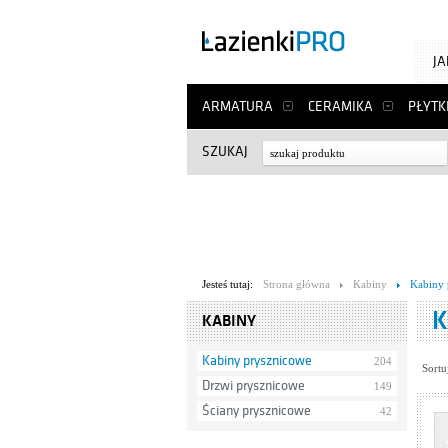
J
ARMATURA
CERAMIKA
PŁYTK
SZUKAJ
Jesteś tutaj:
Strona główna
Kabiny
Kabiny 
K
KABINY
Kabiny prysznicowe
204
Sortu
Drzwi prysznicowe
149
Ściany prysznicowe
42