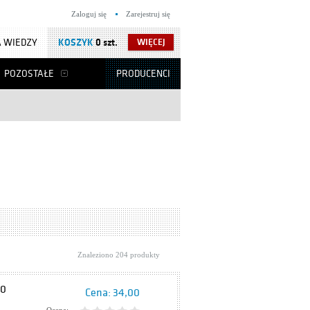
Zaloguj się
Zarejestruj się
 WIEDZY
KOSZYK
0 szt.
WIĘCEJ
POZOSTAŁE
PRODUCENCI
Znaleziono 204 produkty
70
Cena:
34,00