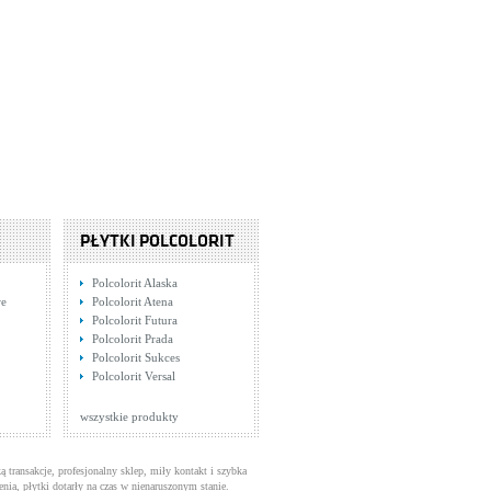
PŁYTKI POLCOLORIT
Polcolorit Alaska
we
Polcolorit Atena
Polcolorit Futura
Polcolorit Prada
Polcolorit Sukces
Polcolorit Versal
wszystkie produkty
ą transakcje, profesjonalny sklep, miły kontakt i szybka
enia, płytki dotarły na czas w nienaruszonym stanie.