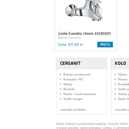
Grohe Eurodisc chrom 33390001
Cers
Baterie wannowe
Szaf
Cena: 611,00 zł
Cena
WIĘCEJ
CERSANIT
KOŁO
Kabiny prysznicowe
Wanny
Kompakty WC
Pisuary
Wanny
Kompak
Brodziki
Szafki
Wanny z hydromasażem
Stelaże
Szafki wiszące
Deski W
wszystkie produkty
wszystkie
Bardzo dziękuję za profesjonalną transakcję. Wszystko odbyło 
wysokim poziomie, bateria przepiękna i solidna. Z przyjemnoś