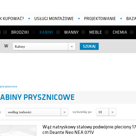
AK KUPOWAĆ?
USŁUGI MONTAŻOWE
PROJEKTOWANIE
BAZA
I
BRODZIKI
KABINY
WANNY
MEBLE
CHEMIA
W
Kabiny
prysznicowe
ABINY PRYSZNICOWE
j
wyświetlaj po
według trafności
10
Wąż natryskowy stalowy podwójnie pleciony 1
cm Deante Neo NEA 071V