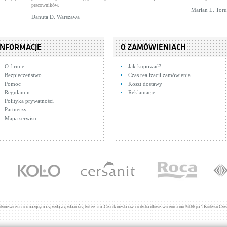
pracowników.
Marian L. Tor
Danuta D. Warszawa
INFORMACJE
O ZAMÓWIENIACH
O firmie
Jak kupować?
Bezpieczeństwo
Czas realizacji zamówienia
Pomoc
Koszt dostawy
Regulamin
Reklamacje
Polityka prywatności
Partnerzy
Mapa serwisu
jedynie w celu informacyjnym i są wyłączną własnością tychże firm. Cennik nie stanowi oferty handlowej w rozumieniu Art.66 par.1 Kodeksu Cywi