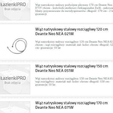
Wąż natryskowy stalowy podwójnie pleciony 170 cm Deante Ne
071V chrom - końcówki stożkowe i heksagonalne ZnAl - pakowa
blistry przystosowane do eurodyspenserów- długość: 170 cm - 2 l
gwarancji
Wąż natryskowy stalowy rozciągliwy 120 cm
Deante Neo NEA 021W
Wąż natryskowy stalowy rozciągliwy 120 cm Deante Neo NEA 0
chrom - wąż rozciągliwy- materiał: stal- kolor: chrom- długość: 1
cm- gwarancja: 10 lat
Wąż natryskowy stalowy rozciągliwy 150 cm
Deante Neo NEA 051W
Wąż natryskowy stalowy rozciągliwy 150 cm Deante Neo NEA 0
wąż rozciągliwy- materiał: stal- kolor: chrom- długość: 150 cm-
gwarancja: 10 lat
Wąż natryskowy stalowy rozciągliwy 170 cm
Deante Neo NEA 071W