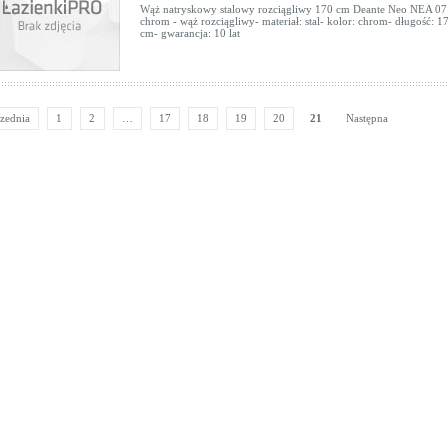
Wąż natryskowy stalowy rozciągliwy 170 cm Deante Neo NEA 0
chrom - wąż rozciągliwy- materiał: stal- kolor: chrom- długość: 1
cm- gwarancja: 10 lat
zednia
1
2
…
17
18
19
20
21
Następna