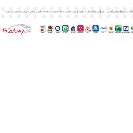
Wszystkie znajdujące się w serwisie znaki towarowe i nazwy firm, zostały użyte jedynie w celu informacyjnym i są wyłączną własnością tyc
,