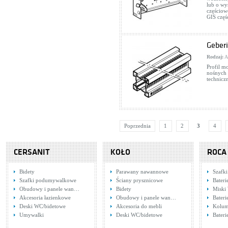
lub o wy
częściow
GIS częś
Geberi
Rodzaj:
A
Profil 
nośnych
techniczn
Poprzednia
1
2
3
4
CERSANIT
KOŁO
ROCA
Bidety
Parawany nawannowe
Szafki
Szafki podumywalkowe
Ściany prysznicowe
Bater
Obudowy i panele wan…
Bidety
Miski
Akcesoria łazienkowe
Obudowy i panele wan…
Bater
Deski WC/bidetowe
Akcesoria do mebli
Kolum
Umywalki
Deski WC/bidetowe
Bateri