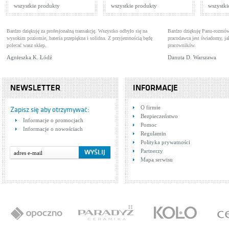
wszystkie produkty
wszystkie produkty
wszystki
Bardzo dziękuję za profesjonalną transakcję. Wszystko odbyło się na
Bardzo dziękuję Panu-rozmów
wysokim poziomie, bateria przepiękna i solidna. Z przyjemnością będę
pracodawca jest świadomy, 
polecać wasz sklep.
pracowników.
Agnieszka K. Łódź
Danuta D. Warszawa
NEWSLETTER
INFORMACJE
O firmie
Zapisz się aby otrzymywać:
Bezpieczeństwo
Informacje o promocjach
Pomoc
Informacje o nowościach
Regulamin
Polityka prywatności
Partnerzy
Mapa serwisu