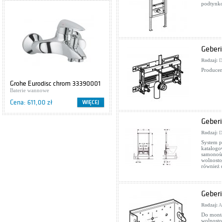
podtynk
Geberi
Rodzaj:
D
Producen
Grohe Eurodisc chrom 33390001
Cersanit IBIZA S504-009
Baterie wannowe
Szafki podumywalkowe
Cena: 611,00 zł
Cena: 416,00 zł
WIĘCEJ
WIĘCEJ
Geberi
Rodzaj:
D
System p
katalogo
samonośn
wolnosto
również 
Geberi
Rodzaj:
A
Do monta
wolnosto