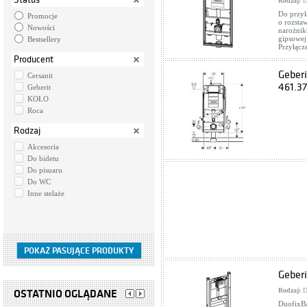
Rodzaj:
D
Do przył
Promocje
o rozsta
Nowości
narożnik
gipsowej
Bestsellery
Przyłąc
Producent
Geber
Cersanit
461.3
Geberit
KOŁO
Roca
Rodzaj
Akcesoria
Do bidetu
Do pisuaru
Do WC
Inne stelaże
Geberi
Rodzaj:
D
OSTATNIO OGLĄDANE
DuofixBa