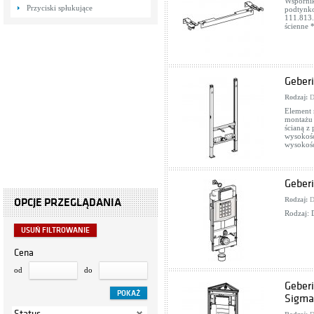
Wspornik
Przyciski spłukujące
podtynko
111.813.
ścienne 
Geberi
Rodzaj:
D
Element 
montażu 
ścianą z
wysokośc
wysokoś
Geberi
Rodzaj:
D
OPCJE PRZEGLĄDANIA
Rodzaj:
USUŃ FILTROWANIE
Cena
od
do
Geber
Sigma
Status