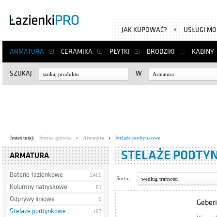
JAK KUPOWAĆ?
USŁUGI M
ARMATURA
CERAMIKA
PŁYTKI
BRODZIKI
KABINY
SZUKAJ
W
Armatura
Jesteś tutaj:
Strona główna
Armatura
Stelaże podtynkowe
STELAŻE PODTY
ARMATURA
Baterie łazienkowe
2409
Sortuj
według trafności
Kolumny natryskowe
81
Odpływy liniowe
0
Geberi
Stelaże podtynkowe
193