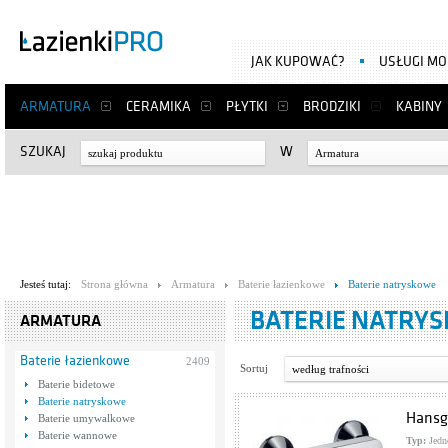
JAK KUPOWAĆ?
USŁUGI M
ARMATURA
CERAMIKA
PŁYTKI
BRODZIKI
KABINY
SZUKAJ
W
Armatura
Jesteś tutaj:
Strona główna
Armatura
Baterie łazienkowe
Baterie natryskowe
BATERIE NATRY
ARMATURA
Baterie łazienkowe
2409
Sortuj
według trafności
Baterie bidetowe
Baterie natryskowe
Hansg
Baterie umywalkowe
Baterie wannowe
Typ:
Jedn