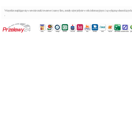
Wszystkie znajdujące się w serwisie znaki towarowe i nazwy firm, zostały użyte jedynie w celu informacyjnym i są wyłączną własnością tyc
,