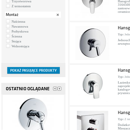
Trzyotworowa
Hansgroh
31645000
Z termostatem
zastosow
ceramicz
Montaż
Naścienna
Nawannowa
Hansg
Podtynkowa
Typ:
Jedn
Ścienna
Jednouch
Stojąca
zewnętrz
Wolnostojąca
Hansg
Typ:
Jedn
Łazienko
zaprojek
OSTATNIO OGLĄDANE
katalogo
prysznic
Hansg
Typ:
Z te
Dodatkow
Mieszacz