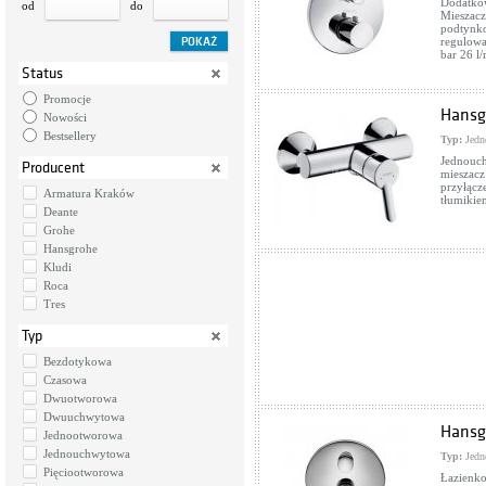
Dodatkow
od
do
Mieszacz
podtynko
regulowa
bar 26 l/
Status
Promocje
Hansg
Nowości
Bestsellery
Typ:
Jedn
Jednouc
Producent
mieszacz
przyłącz
Armatura Kraków
tłumikie
Deante
Grohe
Hansgrohe
Kludi
Roca
Tres
Typ
Bezdotykowa
Czasowa
Dwuotworowa
Dwuuchwytowa
Hansg
Jednootworowa
Jednouchwytowa
Typ:
Jedn
Pięciootworowa
Łazienko