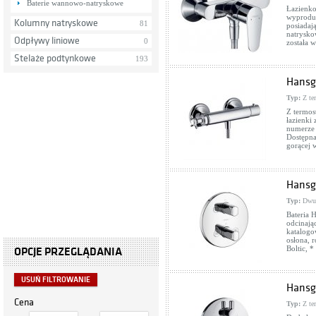
Baterie wannowo-natryskowe
Łazienko
wyproduk
Kolumny natryskowe
81
posiadaj
natrysko
Odpływy liniowe
0
została 
Stelaże podtynkowe
193
Hansg
Typ:
Z te
Z termos
łazienki
numerze 
Dostępna
gorącej 
Hansgr
Typ:
Dwu
Bateria 
odcinają
katalogo
osłona, 
Boltic, 
OPCJE PRZEGLĄDANIA
USUŃ FILTROWANIE
Hansg
Cena
Typ:
Z te