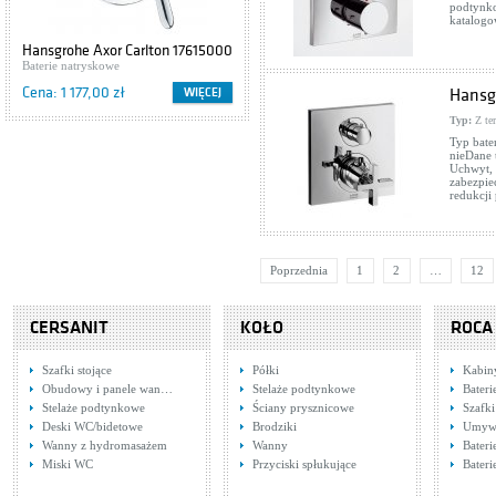
podtynko
katalogo
Hansgrohe Axor Carlton 17615000
Baterie natryskowe
Cena: 1 177,00 zł
WIĘCEJ
Hansg
Typ:
Z te
Typ bate
nieDane 
Uchwyt, 
zabezpie
redukcj
Poprzednia
1
2
…
12
CERSANIT
KOŁO
ROCA
Szafki stojące
Półki
Kabin
Obudowy i panele wan…
Stelaże podtynkowe
Bateri
Stelaże podtynkowe
Ściany prysznicowe
Szafki
Deski WC/bidetowe
Brodziki
Umywa
Wanny z hydromasażem
Wanny
Bateri
Miski WC
Przyciski spłukujące
Bater