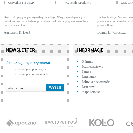
wszystkie produkty
wszystkie produkty
wszystki
Bardzo dziękuję za profesjonalną transakcję. Wszystko odbyło się na
Bardzo dziękuję Panu-rozmów
wysokim poziomie, bateria przepiękna i solidna. Z przyjemnością będę
pracodawca jest świadomy, 
polecać wasz sklep.
pracowników.
Agnieszka K. Łódź
Danuta D. Warszawa
NEWSLETTER
INFORMACJE
O firmie
Zapisz się aby otrzymywać:
Bezpieczeństwo
Informacje o promocjach
Pomoc
Informacje o nowościach
Regulamin
Polityka prywatności
Partnerzy
Mapa serwisu