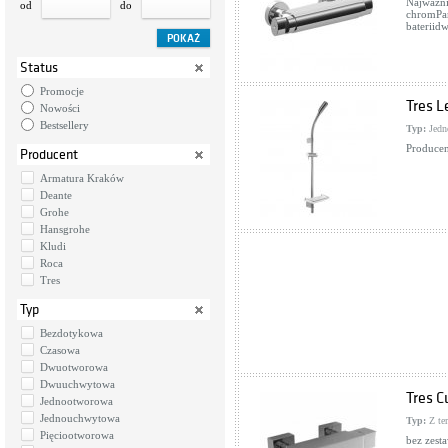
Najważni
od
do
chromPar
baterii
Status
Promocje
Tres L
Nowości
Bestsellery
Typ:
Jedn
Producen
Producent
Armatura Kraków
Deante
Grohe
Hansgrohe
Kludi
Roca
Tres
Typ
Bezdotykowa
Czasowa
Dwuotworowa
Dwuuchwytowa
Tres C
Jednootworowa
Jednouchwytowa
Typ:
Z te
Pięciootworowa
bez zest