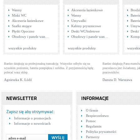
Wanny
Akcesoria łazienkowe
Brodzi
Miski WC
Wanny
Bateri
Akcesoria łazienkowe
Umywalki
Bater
Szafki stojące
Kabiny prysznicowe
Umywa
Płytki Opoczno
Deski WC/bidetowe
Deski
Obudowy i panele wan…
Obudowy i panele wan…
Komp
wszystkie produkty
wszystkie produkty
wszystki
Bardzo dziękuję za profesjonalną transakcję. Wszystko odbyło się na
Bardzo dziękuję Panu-rozmów
wysokim poziomie, bateria przepiękna i solidna. Z przyjemnością będę
pracodawca jest świadomy, 
polecać wasz sklep.
pracowników.
Agnieszka K. Łódź
Danuta D. Warszawa
NEWSLETTER
INFORMACJE
O firmie
Zapisz się aby otrzymywać:
Bezpieczeństwo
Informacje o promocjach
Pomoc
Informacje o nowościach
Regulamin
Polityka prywatności
Partnerzy