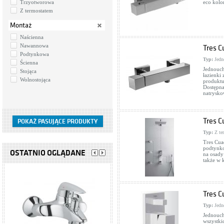
Trzyotworowa
eco kolo
Z termostatem
Montaż
Naścienna
Nawannowa
Tres C
Podtynkowa
Typ:
Jedn
Ścienna
Jednouch
Stojąca
łazienki
Wolnostojąca
produktu
Dostępna
natrysko
Tres C
Typ:
Z te
Tres Cua
podtynk
OSTATNIO OGLĄDANE
na osady
także w
Tres C
Typ:
Jedn
Jednouch
wszystki