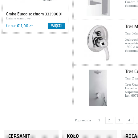
Cuadro E
ekonomic
Grohe Eurodisc chrom 33390001
Cersanit IBIZA S504-009
Baterie wannowe
Szafki podumywalkowe
Cena: 611,00 zł
Cena: 416,00 zł
WIĘCEJ
WIĘCEJ
Tres M
Typ:
Jedn
Jednouch
wszystki
1900 o n
ekonomic
Tres C
Typ:
Z te
Tres Cua
Głowica
wapienn
kat. 607
Poprzednia
1
2
3
4
CERSANIT
KOŁO
ROCA