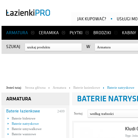
JAK KUPOWAĆ?
USŁUGI M
ARMATURA
CERAMIKA
PŁYTKI
BRODZIKI
KABINY
SZUKAJ
W
Armatura
Jesteś tutaj:
Strona główna
Armatura
Baterie łazienkowe
Baterie natryskowe
BATERIE NATRY
ARMATURA
Baterie łazienkowe
2409
Sortuj
według trafności
Baterie bidetowe
Baterie natryskowe
Kludi
Baterie umywalkowe
Baterie wannowe
Typ:
Jedn