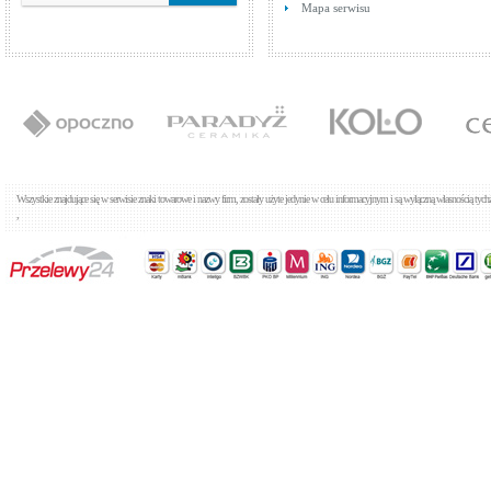
Mapa serwisu
Wszystkie znajdujące się w serwisie znaki towarowe i nazwy firm, zostały użyte jedynie w celu informacyjnym i są wyłączną własnością tyc
,