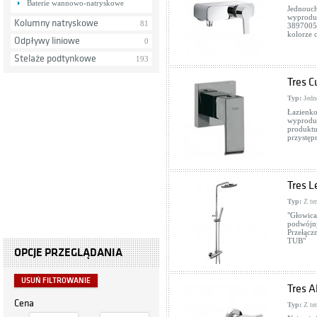
Baterie wannowo-natryskowe
Jednouch
wyproduk
Kolumny natryskowe
81
38970057
kolorze 
Odpływy liniowe
0
Stelaże podtynkowe
193
Tres C
Typ:
Jedn
Łazienko
wyproduk
produktu
przystępn
Tres L
Typ:
Z te
"Głowica
podwójny
Przełącz
TUB"
OPCJE PRZEGLĄDANIA
USUŃ FILTROWANIE
Tres A
Cena
Typ:
Z te