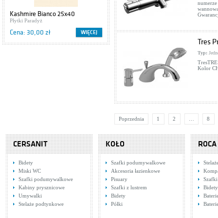
numerze 
wannowa.
Kashmire Bianco 25x40
Gwarancj
Płytki Paradyż
Cena: 30,00 zł
WIĘCEJ
Tres P
Typ:
Jedn
TresTRE
Kolor C
Poprzednia
1
2
…
8
CERSANIT
KOŁO
ROCA
Bidety
Szafki podumywalkowe
Stela
Miski WC
Akcesoria łazienkowe
Komp
Szafki podumywalkowe
Pisuary
Szafk
Kabiny prysznicowe
Szafki z lustrem
Bidety
Umywalki
Bidety
Bater
Stelaże podtynkowe
Półki
Bater