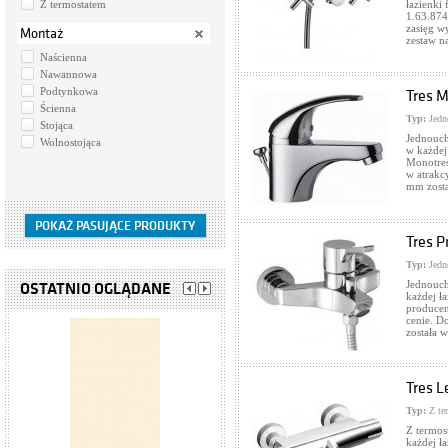
Z termostatem
łazienki
1.63.874
zasięg w
Montaż
zestaw n
Naścienna
Nawannowa
Podtynkowa
Tres M
Ścienna
Typ:
Jedn
Stojąca
Jednouch
Wolnostojąca
w każdej
Monotres
w atrakc
mm zosta
Tres P
Typ:
Jedn
Jednouch
OSTATNIO OGLĄDANE
każdej ł
producen
cenie. D
została 
Tres L
Typ:
Z te
Z termos
każdej ł