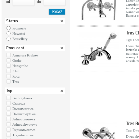
Łazienk
od
do
zaprojek
indeks p
wannowa.
Bateria 
Status
Promocje
Tres C
Nowości
Bestsellery
Typ:
Dwu
Dwuuchwy
Producent
łazienki 
numerze 
Armatura Kraków
wanny. D
Grohe
została 
Hansgrohe
Kludi
Roca
Tres
Typ
Bezdotykowa
Czasowa
Dwuotworowa
Dwuuchwytowa
Jednootworowa
Tres B
Jednouchwytowa
Pięciootworowa
Typ:
Dwu
Trzyotworowa
Dwuuchwy