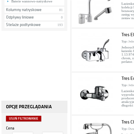
Baterie wannowo-natryskowe
Łazienko
kolekcji
Kolumny natryskowe
81
bezawary
zasięg w
Odpływy liniowe
0
zestaw n
Stelaże podtynkowe
193
Tres E
Typ:
Jedn
Jednouch
łazienki
1.13.974
chrom, z
perlator
Tres E
Typ:
Jedn
Łazienko
wyproduk
producen
atrakcyj
długości
OPCJE PRZEGLĄDANIA
USUŃ FILTROWANIE
Tres C
Cena
Typ:
Dwu