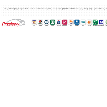
Wszystkie znajdujące się w serwisie znaki towarowe i nazwy firm, zostały użyte jedynie w celu informacyjnym i są wyłączną własnością tyc
,