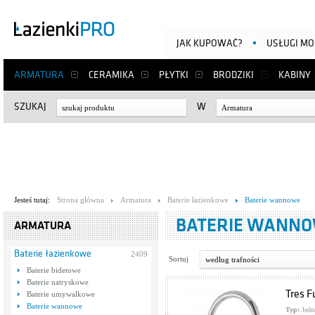
JAK KUPOWAĆ?
USŁUGI M
ARMATURA
CERAMIKA
PŁYTKI
BRODZIKI
KABINY
SZUKAJ
W
Armatura
Jesteś tutaj:
Strona główna
Armatura
Baterie łazienkowe
Baterie wannowe
BATERIE WANN
ARMATURA
Baterie łazienkowe
2409
Sortuj
według trafności
Baterie bidetowe
Baterie natryskowe
Tres F
Baterie umywalkowe
Baterie wannowe
Typ:
Jedn