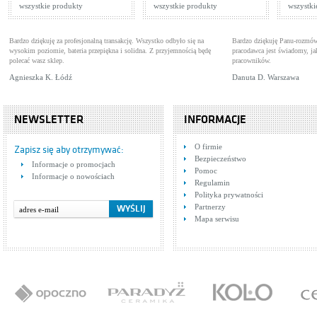
wszystkie produkty
wszystkie produkty
wszystki
Bardzo dziękuję za profesjonalną transakcję. Wszystko odbyło się na
Bardzo dziękuję Panu-rozmów
wysokim poziomie, bateria przepiękna i solidna. Z przyjemnością będę
pracodawca jest świadomy, 
polecać wasz sklep.
pracowników.
Agnieszka K. Łódź
Danuta D. Warszawa
NEWSLETTER
INFORMACJE
O firmie
Zapisz się aby otrzymywać:
Bezpieczeństwo
Informacje o promocjach
Pomoc
Informacje o nowościach
Regulamin
Polityka prywatności
Partnerzy
Mapa serwisu