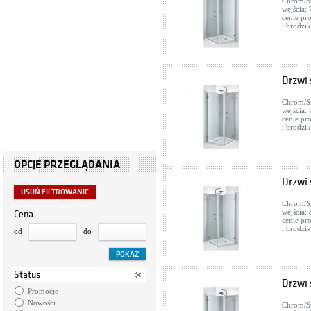
Chrom/Sr
wejścia:
cenie pr
i brodzik
Drzwi
Chrom/Sr
wejścia:
cenie pr
i brodzik
OPCJE PRZEGLĄDANIA
Drzwi
USUŃ FILTROWANIE
Chrom/Sr
wejścia:
Cena
cenie pr
i brodzik
od
do
Status
Drzwi
Promocje
Nowości
Chrom/Sr