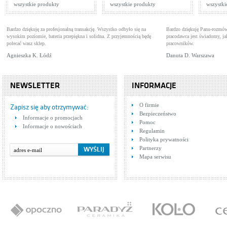
wszystkie produkty
wszystkie produkty
wszystki
Bardzo dziękuję za profesjonalną transakcję. Wszystko odbyło się na
Bardzo dziękuję Panu-rozmów
wysokim poziomie, bateria przepiękna i solidna. Z przyjemnością będę
pracodawca jest świadomy, 
polecać wasz sklep.
pracowników.
Agnieszka K. Łódź
Danuta D. Warszawa
NEWSLETTER
INFORMACJE
O firmie
Zapisz się aby otrzymywać:
Bezpieczeństwo
Informacje o promocjach
Pomoc
Informacje o nowościach
Regulamin
Polityka prywatności
Partnerzy
Mapa serwisu