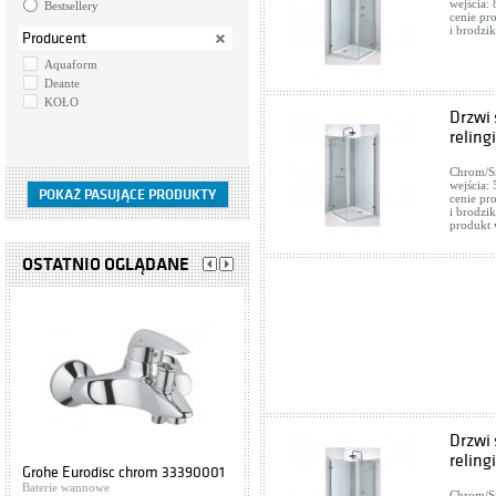
wejścia:
Bestsellery
cenie pr
i brodzik
Producent
Aquaform
Deante
KOŁO
Drzwi 
reling
Chrom/Sr
wejścia:
cenie pr
i brodzi
produkt 
OSTATNIO OGLĄDANE
Drzwi
reling
Grohe Eurodisc chrom 33390001
Cersanit IBIZA S504-009
Baterie wannowe
Szafki podumywalkowe
Chrom/Sr