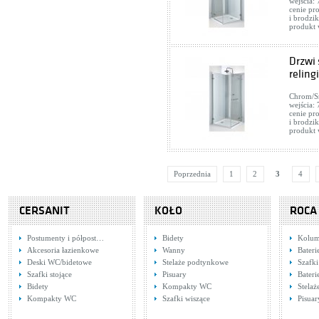
wejścia:
cenie pr
i brodzi
produkt 
Drzwi
reling
Chrom/Sr
wejścia:
cenie pr
i brodzi
produkt 
Poprzednia
1
2
3
4
CERSANIT
KOŁO
ROCA
Postumenty i półpost…
Bidety
Kolum
Akcesoria łazienkowe
Wanny
Bater
Deski WC/bidetowe
Stelaże podtynkowe
Szafki
Szafki stojące
Pisuary
Bateri
Bidety
Kompakty WC
Stela
Kompakty WC
Szafki wiszące
Pisuar