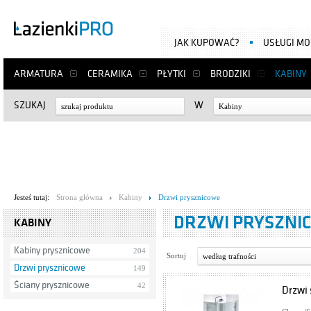
JAK KUPOWAĆ?
USŁUGI M
ARMATURA
CERAMIKA
PŁYTKI
BRODZIKI
KABINY
SZUKAJ
W
Kabiny
Jesteś tutaj:
Strona główna
Kabiny
Drzwi prysznicowe
DRZWI PRYSZNI
KABINY
Kabiny prysznicowe
204
Sortuj
według trafności
Drzwi prysznicowe
149
Ściany prysznicowe
42
Drzwi