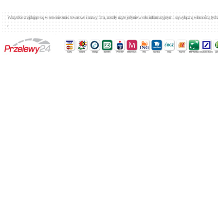
Wszystkie znajdujące się w serwisie znaki towarowe i nazwy firm, zostały użyte jedynie w celu informacyjnym i są wyłączną własnością tyc
,