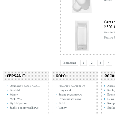
Kształt:
Cersa
S301-
Kształt:
P
Kształt:
Poprzednia
1
2
3
4
CERSANIT
KOŁO
ROCA
Obudowy i panele wan…
Parawany nawannowe
Akces
Brodziki
Umywalki
Kabin
Wanny
Ściany prysznicowe
Bateri
Miski WC
Drzwi prysznicowe
Deski
Płytki Opoczno
Półki
Komp
Szafki podumywalkowe
Wanny
Szafki