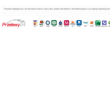
Wszystkie znajdujące się w serwisie znaki towarowe i nazwy firm, zostały użyte jedynie w celu informacyjnym i są wyłączną własnością tyc
,