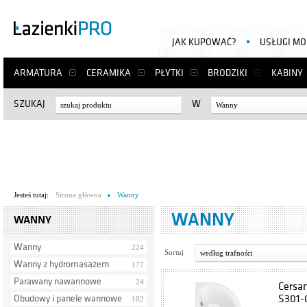
JAK KUPOWAĆ?
USŁUGI M
ARMATURA
CERAMIKA
PŁYTKI
BRODZIKI
KABINY
SZUKAJ
W
Wanny
Jesteś tutaj:
Strona główna
Wanny
WANNY
WANNY
Wanny
224
Sortuj
według trafności
Wanny z hydromasażem
177
Parawany nawannowe
24
Cersa
S301-
Obudowy i panele wannowe
102