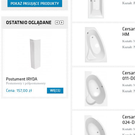
Kształt:
OSTATNIO OGLĄDANE
Cersa
HM
Kształt:
N
Kształt:
Cersa
011-D
Postument IRYDA
Bateria zlewozmywakowa chrom
Postumenty i półpostumenty
Deante Minimal BQM 062M
Baterie łazienkowe
Kształt:
N
Cena: 157,00 zł
Cena: 742,00 zł
WIĘCEJ
WIĘCEJ
Kształt:
Cersa
024-D
Kształt:
N