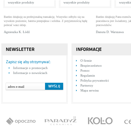
wszystkie produkty
wszystkie produkty
wszystki
Bardzo dziękuję za profesjonalną transakcję. Wszystko odbyło się na
Bardzo dziękuję Panu-rozmów
wysokim poziomie, bateria przepiękna i solidna. Z przyjemnością będę
pracodawca jest świadomy, 
polecać wasz sklep.
pracowników.
Agnieszka K. Łódź
Danuta D. Warszawa
NEWSLETTER
INFORMACJE
O firmie
Zapisz się aby otrzymywać:
Bezpieczeństwo
Informacje o promocjach
Pomoc
Informacje o nowościach
Regulamin
Polityka prywatności
Partnerzy
Mapa serwisu