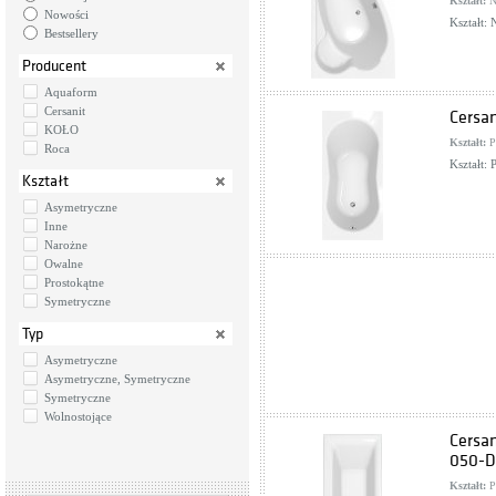
Kształt:
N
Nowości
Kształt:
Bestsellery
Producent
Aquaform
Cersanit
Cersa
KOŁO
Kształt:
P
Roca
Kształt:
Kształt
Asymetryczne
Inne
Narożne
Owalne
Prostokątne
Symetryczne
Typ
Asymetryczne
Asymetryczne, Symetryczne
Symetryczne
Wolnostojące
Cersa
050-
Kształt:
P