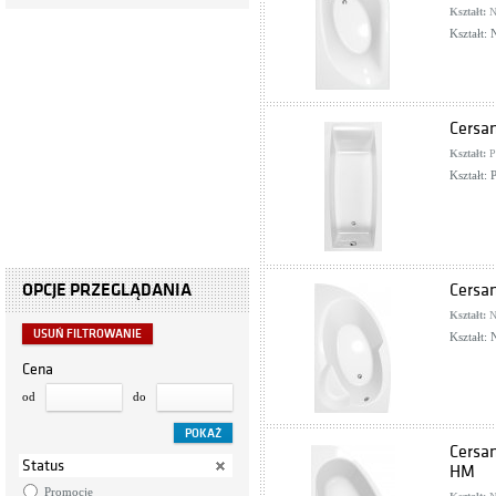
Kształt:
N
Kształt:
Cersa
Kształt:
P
Kształt:
OPCJE PRZEGLĄDANIA
Cersa
Kształt:
N
USUŃ FILTROWANIE
Kształt:
Cena
od
do
Cersa
Status
HM
Promocje