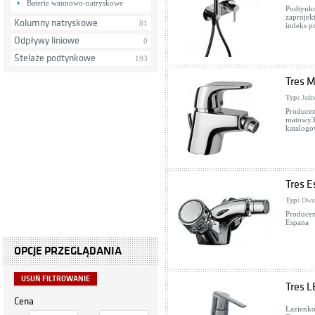
Baterie wannowo-natryskowe
Podtynko
zaprojek
Kolumny natryskowe
81
indeks p
Odpływy liniowe
0
Stelaże podtynkowe
193
Tres M
Typ:
Jedn
Producen
matowy3
katalogo
Tres E
Typ:
Dwu
Producen
Espana
OPCJE PRZEGLĄDANIA
USUŃ FILTROWANIE
Tres L
Cena
Łazienko