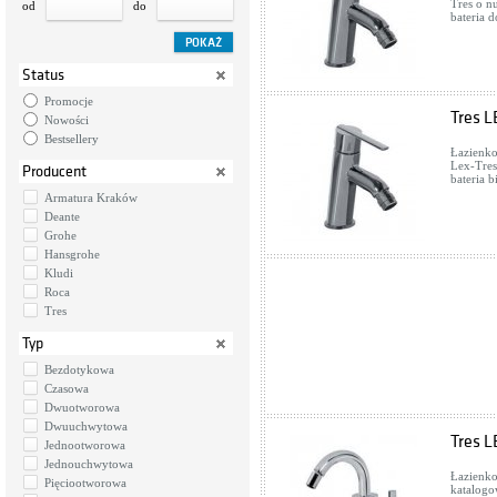
Tres o n
od
do
bateria d
Status
Promocje
Tres L
Nowości
Bestsellery
Łazienko
Lex-Tres
Producent
bateria b
Armatura Kraków
Deante
Grohe
Hansgrohe
Kludi
Roca
Tres
Typ
Bezdotykowa
Czasowa
Dwuotworowa
Dwuuchwytowa
Tres L
Jednootworowa
Jednouchwytowa
Łazienko
Pięciootworowa
katalogo