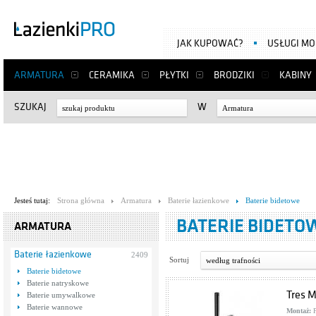
JAK KUPOWAĆ?
USŁUGI M
ARMATURA
CERAMIKA
PŁYTKI
BRODZIKI
KABINY
SZUKAJ
W
Armatura
Jesteś tutaj:
Strona główna
Armatura
Baterie łazienkowe
Baterie bidetowe
BATERIE BIDETO
ARMATURA
Baterie łazienkowe
2409
Sortuj
według trafności
Baterie bidetowe
Baterie natryskowe
Tres M
Baterie umywalkowe
Baterie wannowe
Montaż:
P