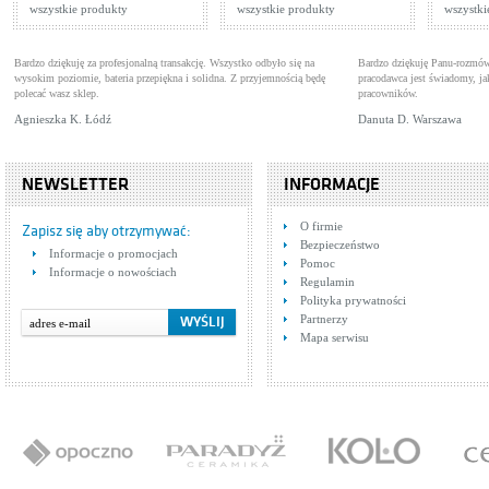
wszystkie produkty
wszystkie produkty
wszystki
Bardzo dziękuję za profesjonalną transakcję. Wszystko odbyło się na
Bardzo dziękuję Panu-rozmów
wysokim poziomie, bateria przepiękna i solidna. Z przyjemnością będę
pracodawca jest świadomy, 
polecać wasz sklep.
pracowników.
Agnieszka K. Łódź
Danuta D. Warszawa
NEWSLETTER
INFORMACJE
O firmie
Zapisz się aby otrzymywać:
Bezpieczeństwo
Informacje o promocjach
Pomoc
Informacje o nowościach
Regulamin
Polityka prywatności
Partnerzy
Mapa serwisu