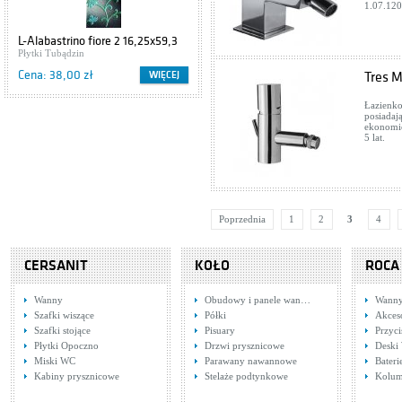
1.07.120
L-Alabastrino fiore 2 16,25x59,3
TU_5032
Płytki Tubądzin
Cena: 38,00 zł
WIĘCEJ
Tres 
Łazienko
posiadaj
ekonomic
5 lat.
Poprzednia
1
2
3
4
CERSANIT
KOŁO
ROCA
Wanny
Obudowy i panele wan…
Wann
Szafki wiszące
Półki
Akces
Szafki stojące
Pisuary
Przyci
Płytki Opoczno
Drzwi prysznicowe
Deski
Miski WC
Parawany nawannowe
Bater
Kabiny prysznicowe
Stelaże podtynkowe
Kolum