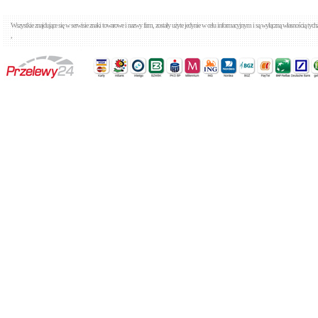
Wszystkie znajdujące się w serwisie znaki towarowe i nazwy firm, zostały użyte jedynie w celu informacyjnym i są wyłączną własnością tyc
,