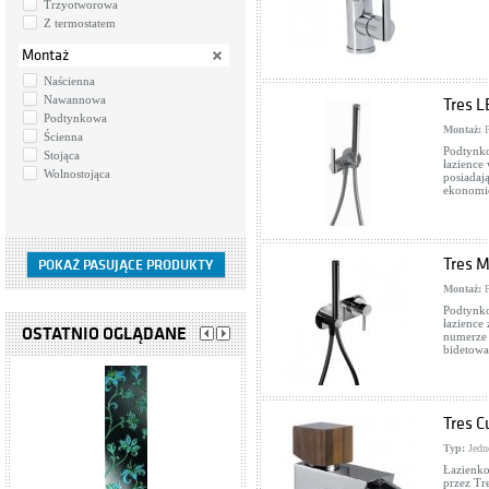
Trzyotworowa
Z termostatem
Montaż
Naścienna
Nawannowa
Tres L
Podtynkowa
Montaż:
P
Ścienna
Podtynko
Stojąca
łazience
Wolnostojąca
posiadaj
ekonomic
Tres M
Montaż:
P
Podtynko
łazience
OSTATNIO OGLĄDANE
numerze 
bidetowa
Tres C
Typ:
Jedn
Łazienko
przez Tr