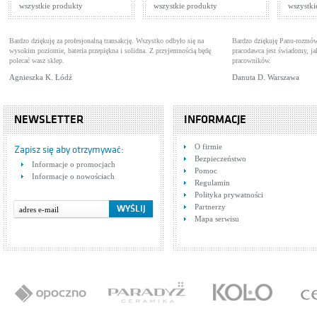
wszystkie produkty
wszystkie produkty
wszystki
Bardzo dziękuję za profesjonalną transakcję. Wszystko odbyło się na
Bardzo dziękuję Panu-rozmów
wysokim poziomie, bateria przepiękna i solidna. Z przyjemnością będę
pracodawca jest świadomy, 
polecać wasz sklep.
pracowników.
Agnieszka K. Łódź
Danuta D. Warszawa
NEWSLETTER
INFORMACJE
O firmie
Zapisz się aby otrzymywać:
Bezpieczeństwo
Informacje o promocjach
Pomoc
Informacje o nowościach
Regulamin
Polityka prywatności
Partnerzy
Mapa serwisu