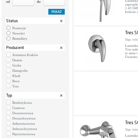
Łazienko
od
do
zaprojek
1.43.568
kolorze 
Status
Promocje
Tres St
Nowości
Bestsellery
Typ:
Jedn
Łazienko
Producent
Tres nal
to tania
Armatura Kraków
Gwarancj
Deante
Grohe
Hansgrohe
Kludi
Roca
Tres
Typ
Bezdotykowa
Czasowa
Dwuotworowa
Dwuuchwytowa
Tres S
Jednootworowa
Jednouchwytowa
Typ:
Jedn
Pięciootworowa
Łazienko