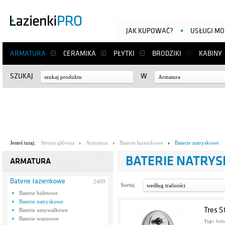
JAK KUPOWAĆ?
USŁUGI M
ARMATURA
CERAMIKA
PŁYTKI
BRODZIKI
KABINY
SZUKAJ
W
Armatura
Jesteś tutaj:
Strona główna
Armatura
Baterie łazienkowe
Baterie natryskowe
BATERIE NATRY
ARMATURA
Baterie łazienkowe
2409
Sortuj
według trafności
Baterie bidetowe
Baterie natryskowe
Tres S
Baterie umywalkowe
Baterie wannowe
Typ:
Jedn