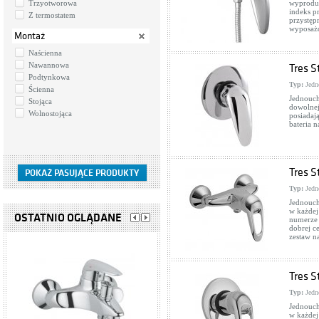
Trzyotworowa
wyproduk
indeks p
Z termostatem
przystęp
wyposażo
Montaż
Naścienna
Nawannowa
Tres S
Podtynkowa
Typ:
Jedn
Ścienna
Jednouch
Stojąca
dowolnej
Wolnostojąca
posiadaj
bateria 
Tres S
Typ:
Jedn
Jednouch
w każdej
OSTATNIO OGLĄDANE
numerze 
dobrej c
zestaw n
Tres S
Typ:
Jedn
Jednouch
w każdej