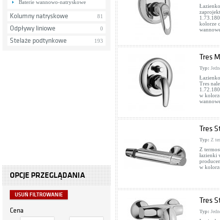
Baterie wannowo-natryskowe
Łazienko
zaprojek
Kolumny natryskowe
81
1.73.180
kolorze 
Odpływy liniowe
0
wannowe
Stelaże podtynkowe
193
Tres M
Typ:
Jedn
Łazienko
Tres nal
1.72.180
w kolorz
wannowe
Tres S
Typ:
Z te
Z termos
łazienki
producen
w kolorz
OPCJE PRZEGLĄDANIA
USUŃ FILTROWANIE
Tres S
Cena
Typ:
Jedn