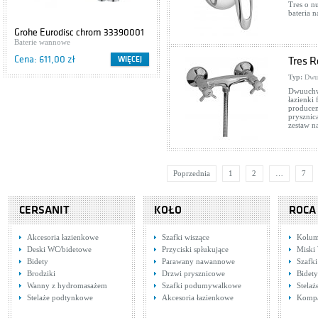
Tres o n
bateria 
Grohe Eurodisc chrom 33390001
Cersanit IBIZA S504-009
Baterie wannowe
Szafki podumywalkowe
Cena: 611,00 zł
Cena: 416,00 zł
WIĘCEJ
WIĘCEJ
Tres R
Typ:
Dwu
Dwuuchwy
łazienki 
producen
prysznic
zestaw n
Poprzednia
1
2
…
7
CERSANIT
KOŁO
ROCA
Akcesoria łazienkowe
Szafki wiszące
Kolum
Deski WC/bidetowe
Przyciski spłukujące
Miski
Bidety
Parawany nawannowe
Szafk
Brodziki
Drzwi prysznicowe
Bidety
Wanny z hydromasażem
Szafki podumywalkowe
Stela
Stelaże podtynkowe
Akcesoria łazienkowe
Komp