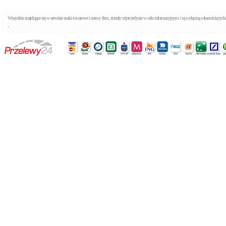
Wszystkie znajdujące się w serwisie znaki towarowe i nazwy firm, zostały użyte jedynie w celu informacyjnym i są wyłączną własnością tyc
,