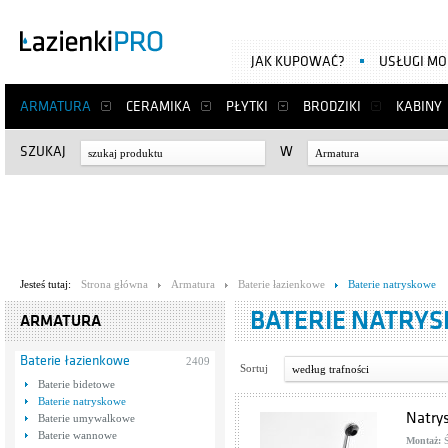
JAK KUPOWAĆ?
USŁUGI M
ARMATURA
CERAMIKA
PŁYTKI
BRODZIKI
KABINY
SZUKAJ
W
Armatura
Jesteś tutaj:
Strona główna
Armatura
Baterie łazienkowe
Baterie natryskowe
BATERIE NATRY
ARMATURA
Baterie łazienkowe
2409
Sortuj
według trafności
Baterie bidetowe
Baterie natryskowe
Natry
Baterie umywalkowe
Baterie wannowe
Montaż:
Ś