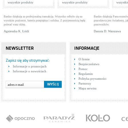
wszystkie produkty
wszystkie produkty
wszystki
Bardzo dziękuję za profesjonalną transakcję. Wszystko odbyło się na
Bardzo dziękuję Panu-rozmów
wysokim poziomie, bateria przepiękna i solidna. Z przyjemnością będę
pracodawca jest świadomy, 
polecać wasz sklep.
pracowników.
Agnieszka K. Łódź
Danuta D. Warszawa
NEWSLETTER
INFORMACJE
O firmie
Zapisz się aby otrzymywać:
Bezpieczeństwo
Informacje o promocjach
Pomoc
Informacje o nowościach
Regulamin
Polityka prywatności
Partnerzy
Mapa serwisu