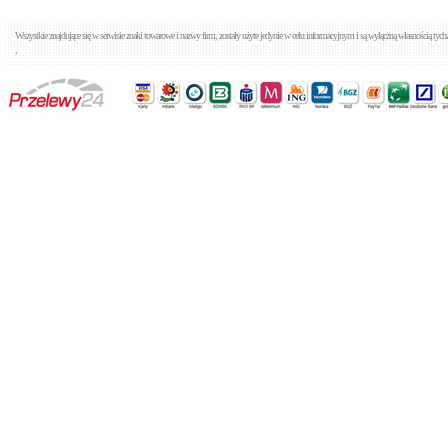
Wszystkie znajdujące się w serwisie znaki towarowe i nazwy firm, zostały użyte jedynie w celu informacyjnym i są wyłączną własnością tyc
,