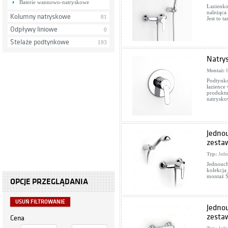
Baterie wannowo-natryskowe
Łazienko
należąca
Kolumny natryskowe
81
Jest to t
Odpływy liniowe
0
Stelaże podtynkowe
193
Natry
Montaż:
P
Podtynko
łazience
produktu
natrysko
Jedno
zesta
Typ:
Jedn
Jednouch
kolekcja
montaż Ś
OPCJE PRZEGLĄDANIA
USUŃ FILTROWANIE
Jedno
zesta
Cena