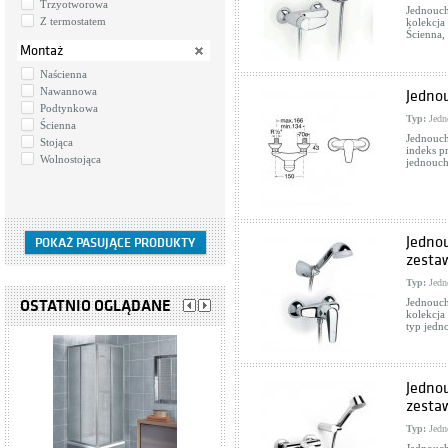
Trzyotworowa
Jednouch
Z termostatem
kolekcj
Ścienna,
Montaż
Naścienna
Nawannowa
Jedno
Podtynkowa
Typ:
Jedn
Ścienna
Jednouch
Stojąca
indeks p
Wolnostojąca
jednouc
Jedno
zesta
Typ:
Jedn
Jednouch
OSTATNIO OGLĄDANE
kolekcja
typ jed
Jedno
zesta
Typ:
Jedn