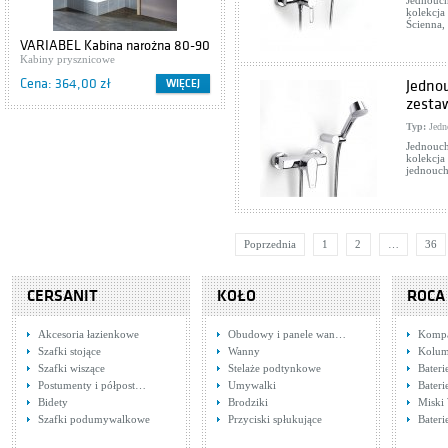
Jednouch
kolekcja
Ścienna,
VARIABEL Kabina narożna 80-90
chrom mat, szyby polistyrenowe
Kabiny prysznicowe
Cena: 364,00 zł
WIĘCEJ
Jedno
zesta
Typ:
Jedn
Jednouch
kolekcja
jednouc
Poprzednia
1
2
…
36
CERSANIT
KOŁO
ROCA
Akcesoria łazienkowe
Obudowy i panele wan…
Komp
Szafki stojące
Wanny
Kolum
Szafki wiszące
Stelaże podtynkowe
Bateri
Postumenty i półpost…
Umywalki
Bateri
Bidety
Brodziki
Miski
Szafki podumywalkowe
Przyciski spłukujące
Bater