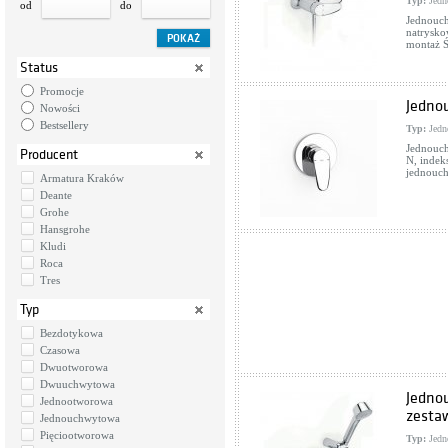
Typ:
Jedn
od
do
Jednouch
natrysko
montaż Ś
Status
Promocje
Jedno
Nowości
Bestsellery
Typ:
Jedn
Jednouch
Producent
N, indek
jednouc
Armatura Kraków
Deante
Grohe
Hansgrohe
Kludi
Roca
Tres
Typ
Bezdotykowa
Czasowa
Dwuotworowa
Dwuuchwytowa
Jedno
Jednootworowa
zesta
Jednouchwytowa
Pięciootworowa
Typ:
Jedn