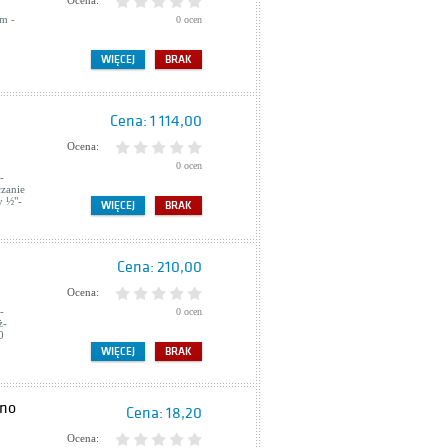
Ocena:
m -
0 ocen
WIĘCEJ
BRAK
Cena:
1 114,00
Ocena:
0 ocen
-
zanie
y ½"-
WIĘCEJ
BRAK
a
Cena:
210,00
Ocena:
-
0 ocen
ż-
0
WIĘCEJ
BRAK
Uno
Cena:
18,20
Ocena: