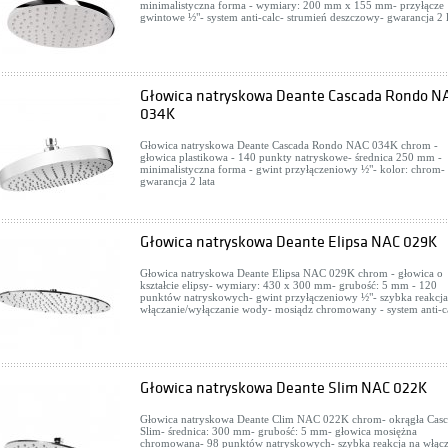
minimalistyczna forma - wymiary: 200 mm x 155 mm- przyłącze
gwintowe ½"- system anti-calc- strumień deszczowy- gwarancja 2 l
Głowica natryskowa Deante Cascada Rondo N
034K
Głowica natryskowa Deante Cascada Rondo NAC 034K chrom -
głowica plastikowa - 140 punkty natryskowe- średnica 250 mm -
minimalistyczna forma - gwint przyłączeniowy ½"- kolor: chrom-
gwarancja 2 lata
Głowica natryskowa Deante Elipsa NAC 029K
Głowica natryskowa Deante Elipsa NAC 029K chrom - głowica o
kształcie elipsy- wymiary: 430 x 300 mm- grubość: 5 mm - 120
punktów natryskowych- gwint przyłączeniowy ½"- szybka reakcja
włączanie/wyłączanie wody- mosiądz chromowany - system anti-c
Głowica natryskowa Deante Slim NAC 022K
Głowica natryskowa Deante Clim NAC 022K chrom- okrągła Cas
Slim- średnica: 300 mm- grubość: 5 mm- głowica mosiężna
chromowana- 98 punktów natryskowych- szybka reakcja na włącz