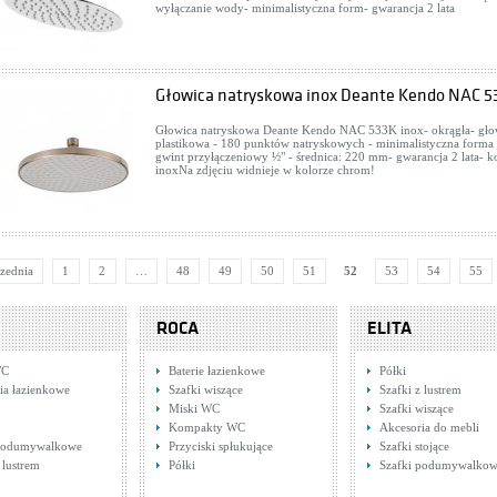
wyłączanie wody- minimalistyczna form- gwarancja 2 lata
anit IBIZA S504-009
ki podumywalkowe
: 416,00 zł
WIĘCEJ
Głowica natryskowa inox Deante Kendo NAC 5
Głowica natryskowa Deante Kendo NAC 533K inox- okrągła- gło
plastikowa - 180 punktów natryskowych - minimalistyczna forma 
gwint przyłączeniowy ½" - średnica: 220 mm- gwarancja 2 lata- ko
inoxNa zdjęciu widnieje w kolorze chrom!
zednia
1
2
…
48
49
50
51
52
53
54
55
ROCA
ELITA
WC
Baterie łazienkowe
Półki
ia łazienkowe
Szafki wiszące
Szafki z lustrem
Miski WC
Szafki wiszące
Kompakty WC
Akcesoria do mebli
 podumywalkowe
Przyciski spłukujące
Szafki stojące
 lustrem
Półki
Szafki podumywalko