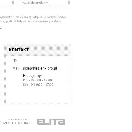
wszystkie produkty
ą transakcje, profesjonalny sklep, miły kontakt i szybka
enia, płytki dotarły na czas w nienaruszonym stanie.
uń
KONTAKT
Tel.:
-
Mail:
sklep@lazienkipro.pl
Pracujemy:
Pon - Pt 9:00 - 17:00
Sob - Nd 9:00 - 17:00