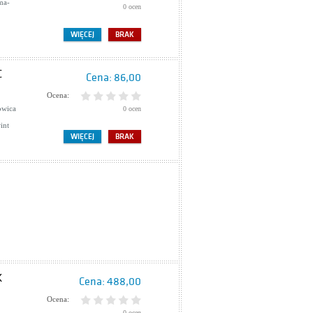
ma-
0 ocen
WIĘCEJ
BRAK
C
Cena:
86,00
Ocena:
owica
0 ocen
int
WIĘCEJ
BRAK
K
Cena:
488,00
Ocena:
0 ocen