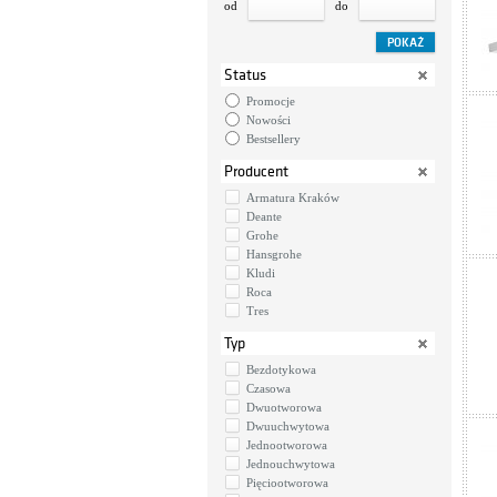
od
do
Status
Promocje
Nowości
Bestsellery
Producent
Armatura Kraków
Deante
Grohe
Hansgrohe
Kludi
Roca
Tres
Typ
Bezdotykowa
Czasowa
Dwuotworowa
Dwuuchwytowa
Jednootworowa
Jednouchwytowa
Pięciootworowa