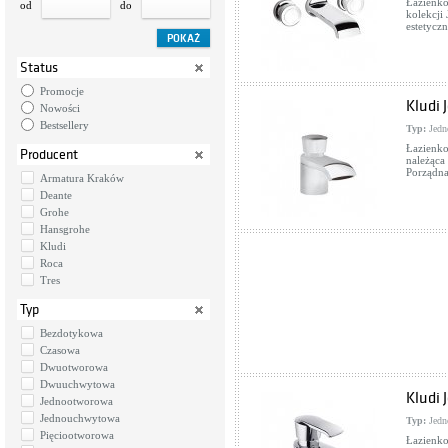
Łazienko
od
do
kolekcji
estetycz
Status
Promocje
Kludi 
Nowości
Bestsellery
Typ:
Jedn
Łazienk
Producent
należąca
Porządna
Armatura Kraków
Deante
Grohe
Hansgrohe
Kludi
Roca
Tres
Typ
Bezdotykowa
Czasowa
Dwuotworowa
Dwuuchwytowa
Kludi 
Jednootworowa
Jednouchwytowa
Typ:
Jedn
Pięciootworowa
Łazienko