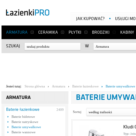
JAK KUPOWAĆ?
USŁUGI M
ARMATURA
CERAMIKA
PŁYTKI
BRODZIKI
KABINY
SZUKAJ
W
Armatura
Jesteś tutaj:
Strona główna
Armatura
Baterie łazienkowe
Baterie umywalkowe
BATERIE UMYW
ARMATURA
Baterie łazienkowe
2409
Sortuj
według trafności
Baterie bidetowe
Baterie natryskowe
Kludi
Baterie umywalkowe
Baterie wannowe
Typ:
Jedn