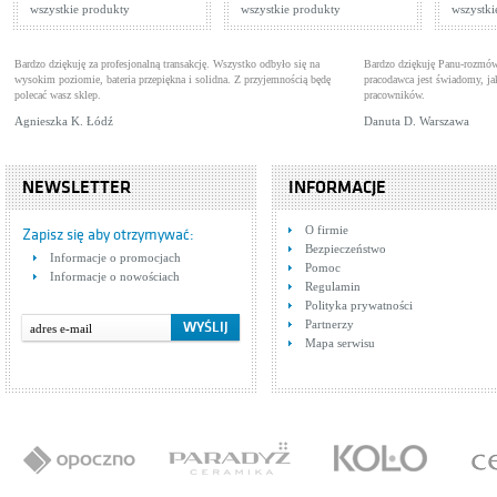
wszystkie produkty
wszystkie produkty
wszystki
Bardzo dziękuję za profesjonalną transakcję. Wszystko odbyło się na
Bardzo dziękuję Panu-rozmów
wysokim poziomie, bateria przepiękna i solidna. Z przyjemnością będę
pracodawca jest świadomy, 
polecać wasz sklep.
pracowników.
Agnieszka K. Łódź
Danuta D. Warszawa
NEWSLETTER
INFORMACJE
O firmie
Zapisz się aby otrzymywać:
Bezpieczeństwo
Informacje o promocjach
Pomoc
Informacje o nowościach
Regulamin
Polityka prywatności
Partnerzy
Mapa serwisu