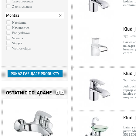
Trzyotworowa
kolekcji
ekonomic
Z termostatem
Montaż
Naścienna
Nawannowa
Kludi 
Podtynkowa
Typ:
Jedn
Ścienna
Łazienk
Stojąca
należąca
Wolnostojąca
bezawary
chrom.
Kludi 
Typ:
Jedn
Jednouch
zaprojek
OSTATNIO OGLĄDANE
katalogo
umywalki
Kludi 
Bateria 
przez Kl
55115D1.