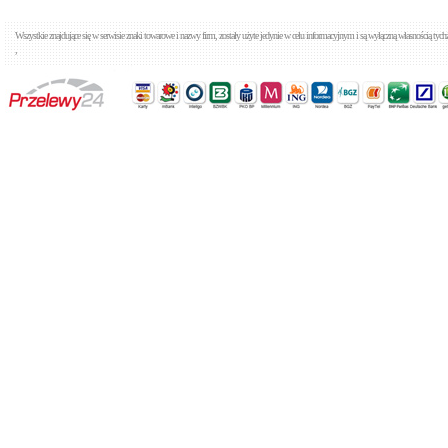
Wszystkie znajdujące się w serwisie znaki towarowe i nazwy firm, zostały użyte jedynie w celu informacyjnym i są wyłączną własnością tyc
,