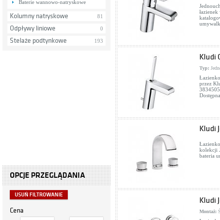
Baterie wannowo-natryskowe
Jednouch
łazienek
Kolumny natryskowe
81
katalogo
umywalk
Odpływy liniowe
0
Stelaże podtynkowe
193
Kludi
Typ:
Jedn
Łazienko
przez Kl
38345051
Dostępna
Kludi 
Łazienko
kolekcji
bateria 
OPCJE PRZEGLĄDANIA
USUŃ FILTROWANIE
Kludi 
Cena
Montaż:
Ś