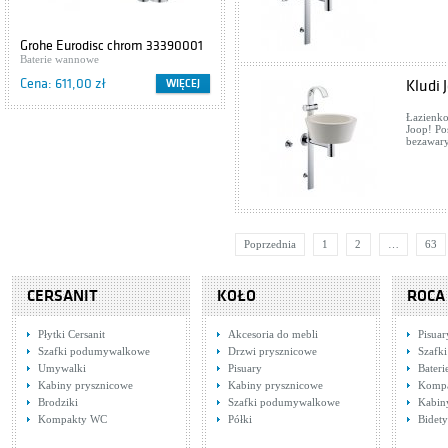
Grohe Eurodisc chrom 33390001
Cersanit IBIZA S504-009
Baterie wannowe
Szafki podumywalkowe
Cena: 611,00 zł
Cena: 416,00 zł
WIĘCEJ
WIĘCEJ
Kludi 
Łazienko
Joop! Po
bezawary
Poprzednia
1
2
…
63
CERSANIT
KOŁO
ROCA
Płytki Cersanit
Akcesoria do mebli
Pisuar
Szafki podumywalkowe
Drzwi prysznicowe
Szafki
Umywalki
Pisuary
Bater
Kabiny prysznicowe
Kabiny prysznicowe
Komp
Brodziki
Szafki podumywalkowe
Kabin
Kompakty WC
Półki
Bidety