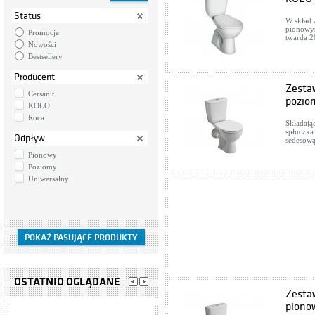
Status
W skład 
pionowym
Promocje
twarda 2
Nowości
Bestsellery
Producent
Zesta
Cersanit
pozio
KOŁO
Roca
Składają
spłuczka
Odpływ
sedesow
Pionowy
Poziomy
Uniwersalny
OSTATNIO OGLĄDANE
Zesta
piono