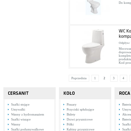
Do komp
WC Ko
komp
Odpływ:
Mocowani
doprowad
kompleto
produktu
Kod pro
Poprzednia
1
2
3
4
CERSANIT
KOŁO
ROCA
Szafki stojące
Pisuary
Bateri
Umywalki
Przyciski spłukujące
Umywa
Wanny z hydromasażem
Bidety
Akces
Szafki wiszące
Drzwi prysznicowe
Bateri
Wanny
Półki
Szafki
Szafki podumywalkowe
Kabiny prysznicowe
Szafki