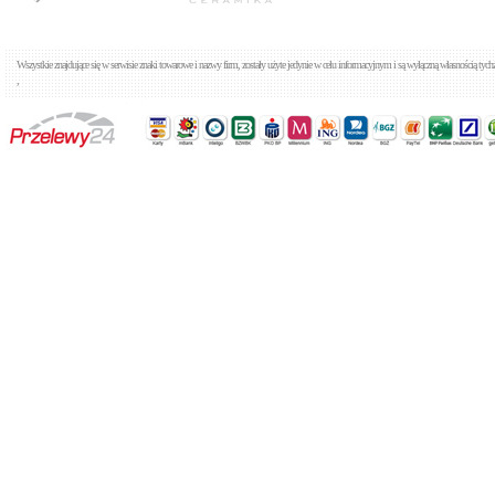
Wszystkie znajdujące się w serwisie znaki towarowe i nazwy firm, zostały użyte jedynie w celu informacyjnym i są wyłączną własnością tyc
,