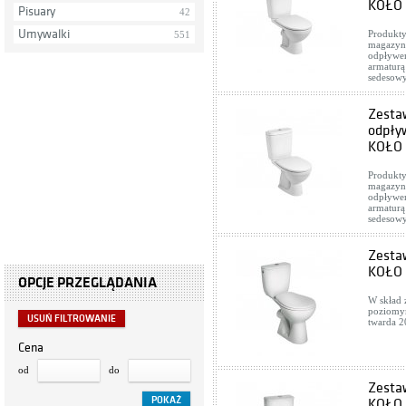
KOŁO 
Pisuary
42
Umywalki
Produkty
551
magazyno
odpływem
armaturą
sedesow
Zestaw
odpły
KOŁO 
Produkty
magazyno
odpływem
armaturą
sedesow
Zesta
KOŁO 
OPCJE PRZEGLĄDANIA
W skład 
poziomym
USUŃ FILTROWANIE
twarda 2
Cena
od
do
Zesta
KOŁO 