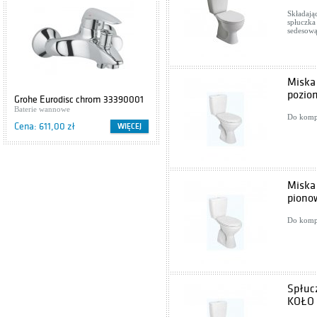
Składają
spłuczka
sedesow
Miska
pozio
Grohe Eurodisc chrom 33390001
Cersanit IBIZA S504-009
Baterie wannowe
Szafki podumywalkowe
Do kompl
Cena: 611,00 zł
Cena: 416,00 zł
WIĘCEJ
WIĘCEJ
Miska
piono
Do kompl
Spłuc
KOŁO 