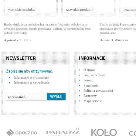
wszystkie produkty
wszystkie produkty
wszystki
Bardzo dziękuję za profesjonalną transakcję. Wszystko odbyło się na
Bardzo dziękuję Panu-rozmów
wysokim poziomie, bateria przepiękna i solidna. Z przyjemnością będę
pracodawca jest świadomy, 
polecać wasz sklep.
pracowników.
Agnieszka K. Łódź
Danuta D. Warszawa
NEWSLETTER
INFORMACJE
O firmie
Zapisz się aby otrzymywać:
Bezpieczeństwo
Informacje o promocjach
Pomoc
Informacje o nowościach
Regulamin
Polityka prywatności
Partnerzy
Mapa serwisu