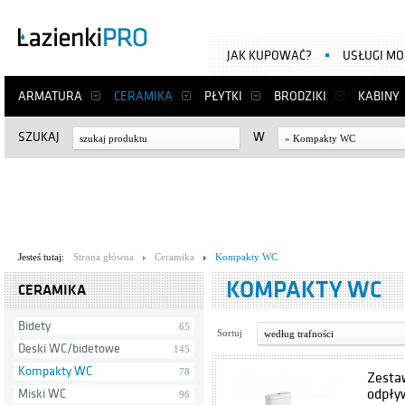
JAK KUPOWAĆ?
USŁUGI M
ARMATURA
CERAMIKA
PŁYTKI
BRODZIKI
KABINY
SZUKAJ
W
» Kompakty WC
Jesteś tutaj:
Strona główna
Ceramika
Kompakty WC
KOMPAKTY WC
CERAMIKA
Bidety
65
Sortuj
według trafności
Deski WC/bidetowe
145
Kompakty WC
78
Zestaw
odpły
Miski WC
96