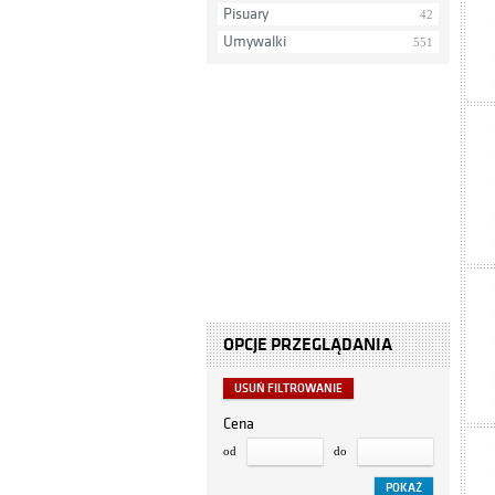
Pisuary
42
Umywalki
551
OPCJE PRZEGLĄDANIA
USUŃ FILTROWANIE
Cena
od
do