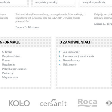
 produkty
wszystkie produkty
wszystkie produkty
się na
Bardzo dziękuję Panu-rozmówcy, za zaangażowanie. Mam nadzieję, iż
Dziękują za szybk
cią będę
pracodawca jest świadomy, jaki ma „SKARB” w swoim zespole
realizacja zamówi
pracowników.
Marian L. Tor
Danuta D. Warszawa
INFORMACJE
O ZAMÓWIENIACH
O firmie
Jak kupować?
Bezpieczeństwo
Czas realizacji zamówienia
Pomoc
Koszt dostawy
Regulamin
Reklamacje
Polityka prywatności
Partnerzy
Mapa serwisu