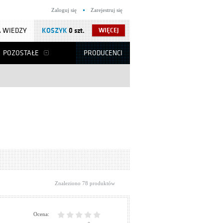
Zaloguj się
Zarejestruj się
 WIEDZY
KOSZYK
0 szt.
WIĘCEJ
POZOSTAŁE
PRODUCENCI
Znaleziono 78 produktów
Ocena: