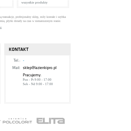
wszystkie produkty
ą transakcje, profesjonalny sklep, miły kontakt i szybka
enia, płytki dotarły na czas w nienaruszonym stanie.
uń
KONTAKT
Tel.:
-
Mail:
sklep@lazienkipro.pl
Pracujemy:
Pon - Pt 9:00 - 17:00
Sob - Nd 9:00 - 17:00