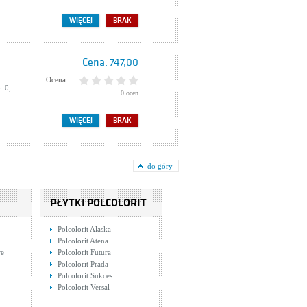
WIĘCEJ
BRAK
Cena:
747,00
Ocena:
..0,
0 ocen
WIĘCEJ
BRAK
do góry
PŁYTKI POLCOLORIT
Polcolorit Alaska
Polcolorit Atena
we
Polcolorit Futura
Polcolorit Prada
Polcolorit Sukces
Polcolorit Versal