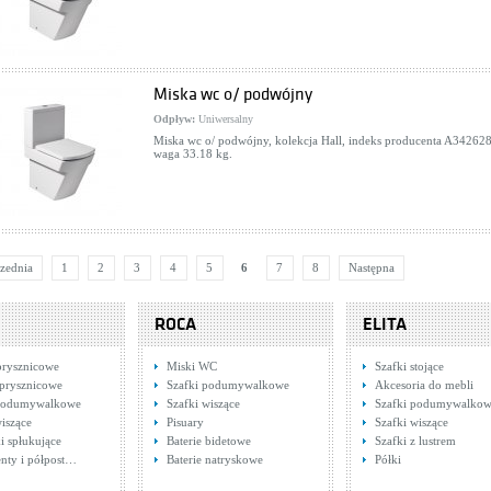
Miska wc o/ podwójny
Odpływ:
Uniwersalny
Miska wc o/ podwójny, kolekcja Hall, indeks producenta A342628
waga 33.18 kg.
zednia
1
2
3
4
5
6
7
8
Następna
ROCA
ELITA
prysznicowe
Miski WC
Szafki stojące
prysznicowe
Szafki podumywalkowe
Akcesoria do mebli
 podumywalkowe
Szafki wiszące
Szafki podumywalko
wiszące
Pisuary
Szafki wiszące
i spłukujące
Baterie bidetowe
Szafki z lustrem
nty i półpost…
Baterie natryskowe
Półki