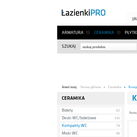
J
ARMATURA
CERAMIKA
PŁYTK
SZUKAJ
Jesteś tutaj:
Strona główna
Ceramika
Komp
K
CERAMIKA
Bidety
65
Sortu
Deski WC/bidetowe
145
Kompakty WC
78
Miski WC
96