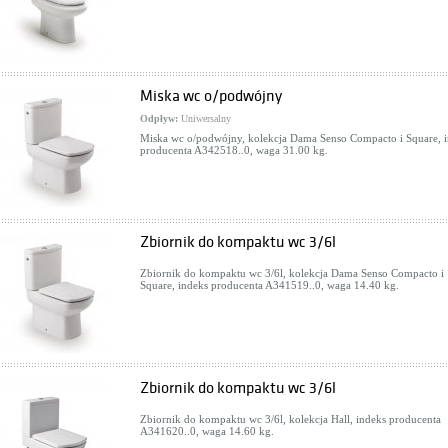
Miska wc o/podwójny
Odpływ:
Uniwersalny
Miska wc o/podwójny, kolekcja Dama Senso Compacto i Square, 
anit IBIZA S504-009
producenta A342518..0, waga 31.00 kg.
ki podumywalkowe
: 416,00 zł
WIĘCEJ
Zbiornik do kompaktu wc 3/6l
Zbiornik do kompaktu wc 3/6l, kolekcja Dama Senso Compacto i
Square, indeks producenta A341519..0, waga 14.40 kg.
Zbiornik do kompaktu wc 3/6l
Zbiornik do kompaktu wc 3/6l, kolekcja Hall, indeks producenta
A341620..0, waga 14.60 kg.