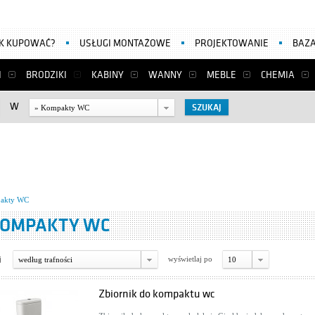
AK KUPOWAĆ?
USŁUGI MONTAŻOWE
PROJEKTOWANIE
BAZA
I
BRODZIKI
KABINY
WANNY
MEBLE
CHEMIA
W
» Kompakty WC
akty WC
OMPAKTY WC
j
wyświetlaj po
według trafności
10
Zbiornik do kompaktu wc