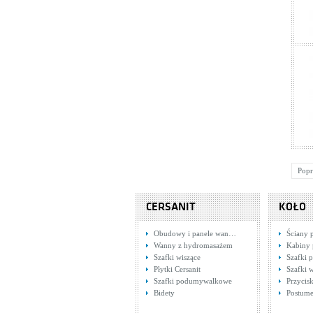
Popr
CERSANIT
KOŁO
Obudowy i panele wan…
Ściany 
Wanny z hydromasażem
Kabiny 
Szafki wiszące
Szafki
Płytki Cersanit
Szafki 
Szafki podumywalkowe
Przycisk
Bidety
Postume