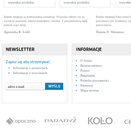
wszystkie produkty
wszystkie produkty
wszystki
Bardzo dziękuję za profesjonalną transakcję. Wszystko odbyło się na
Bardzo dziękuję Panu-rozmów
wysokim poziomie, bateria przepiękna i solidna. Z przyjemnością będę
pracodawca jest świadomy, 
polecać wasz sklep.
pracowników.
Agnieszka K. Łódź
Danuta D. Warszawa
NEWSLETTER
INFORMACJE
O firmie
Zapisz się aby otrzymywać:
Bezpieczeństwo
Informacje o promocjach
Pomoc
Informacje o nowościach
Regulamin
Polityka prywatności
Partnerzy
Mapa serwisu