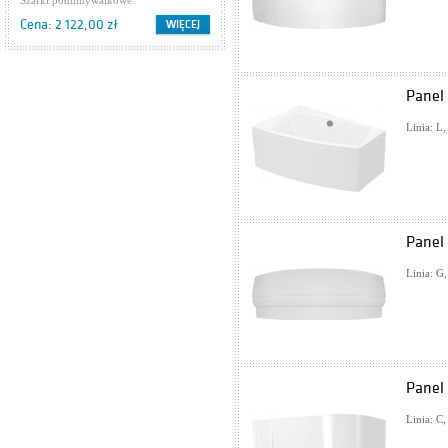
z przesuwnymi drzwiami
Szafki podumywalkowe
EGO/OVUM by Antonio Citterio,
Cena: 2 122,00 zł
WIĘCEJ
127 cm, prawa, kolor biały połysk
Panel 
Linia: L
Panel
Linia: G
Panel
Linia: C