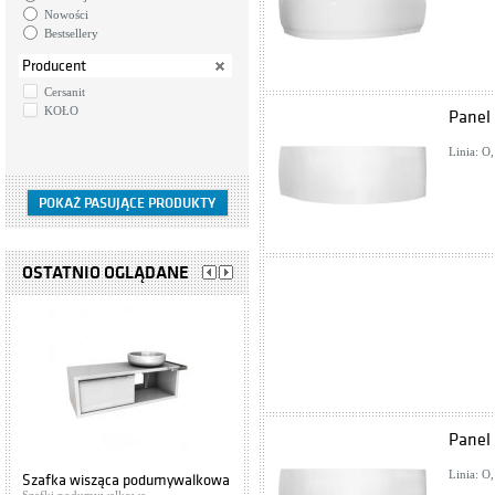
Nowości
Bestsellery
Producent
Cersanit
KOŁO
Panel
Linia: O
OSTATNIO OGLĄDANE
Panel
Linia: O
Szafka wisząca podumywalkowa