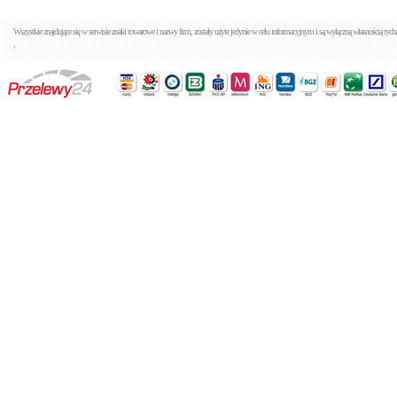
Wszystkie znajdujące się w serwisie znaki towarowe i nazwy firm, zostały użyte jedynie w celu informacyjnym i są wyłączną własnością tyc
,