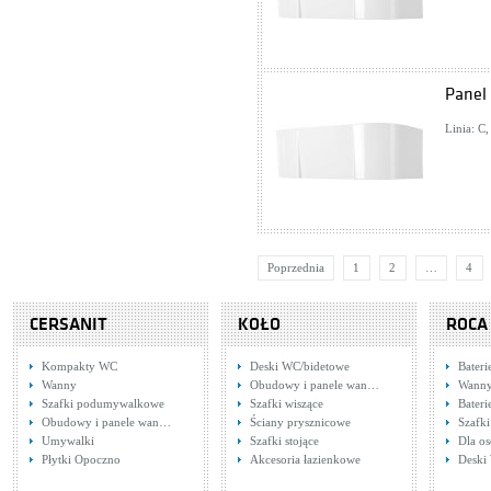
Panel
Linia: C
Poprzednia
1
2
…
4
CERSANIT
KOŁO
ROCA
Kompakty WC
Deski WC/bidetowe
Bater
Wanny
Obudowy i panele wan…
Wann
Szafki podumywalkowe
Szafki wiszące
Bater
Obudowy i panele wan…
Ściany prysznicowe
Szafk
Umywalki
Szafki stojące
Dla o
Płytki Opoczno
Akcesoria łazienkowe
Deski