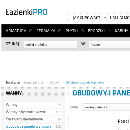
JAK KUPOWAĆ?
USŁUGI M
ARMATURA
CERAMIKA
PŁYTKI
BRODZIKI
KABINY
SZUKAJ
W
Wanny
Jesteś tutaj:
Strona główna
Wanny
Obudowy i panele wannowe
OBUDOWY I PAN
WANNY
Wanny
224
Sortuj
według trafności
Wanny z hydromasażem
177
Parawany nawannowe
24
Panel
Obudowy i panele wannowe
102