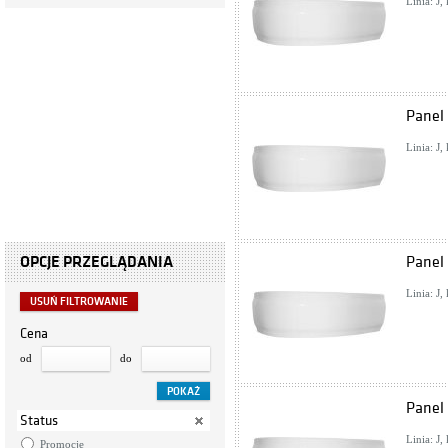
Linia: J
Panel
Linia: J
OPCJE PRZEGLĄDANIA
Panel
Linia: J
USUŃ FILTROWANIE
Cena
od
do
Panel
Status
Linia: J
Promocje