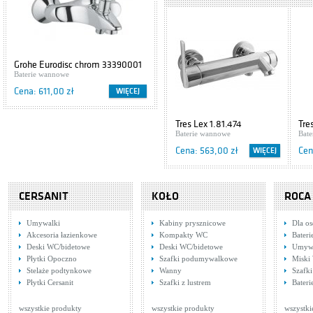
Baterie umywalkowe
Cena: 649,00 zł
Tres Cuadro
Grohe Eurodisc chrom 33390001
Cersanit IBIZA S504-009
1.06.103
Baterie wannowe
Szafki podumywalkowe
Baterie umywalkowe
Cena: 611,00 zł
Cena: 416,00 zł
WIĘCEJ
WIĘCEJ
Cena: 433,00 zł
Tres LEX 1.81.207
Tres Lex 1.81.474
Tre
Baterie wannowe
Bat
Baterie umywalkowe
Cena: 742,00 zł
Cena: 563,00 zł
Cen
WIĘCEJ
Tres Lex 1.81.103
CERSANIT
KOŁO
ROCA
Baterie umywalkowe
Cena: 304,00 zł
Umywalki
Kabiny prysznicowe
Dla o
Akcesoria łazienkowe
Kompakty WC
Bateri
Deski WC/bidetowe
Deski WC/bidetowe
Umywa
Tres Cuadro
Płytki Opoczno
Szafki podumywalkowe
Miski
5.06.103.03.DA
Stelaże podtynkowe
Wanny
Szafk
Baterie umywalkowe
Tres Cuadro
Tre
Płytki Cersanit
Szafki z lustrem
Bateri
1.06.103.03.DA
Baterie umywalkowe
Bat
Cena: 721,00 zł
Cena: 842,00 zł
Cen
WIĘCEJ
wszystkie produkty
wszystkie produkty
wszystki