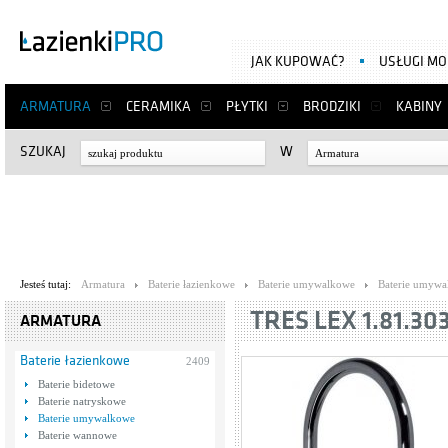
JAK KUPOWAĆ?
USŁUGI M
ARMATURA
CERAMIKA
PŁYTKI
BRODZIKI
KABINY
SZUKAJ
W
Armatura
Jesteś tutaj:
Armatura
Baterie łazienkowe
Baterie umywalkowe
Baterie umywa
TRES LEX 1.81.30
ARMATURA
Baterie łazienkowe
2409
Baterie bidetowe
Baterie natryskowe
Baterie umywalkowe
Baterie wannowe