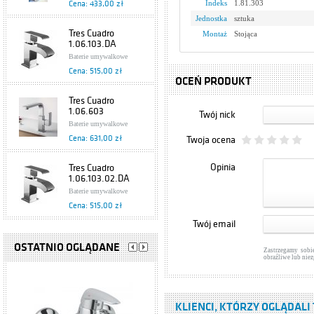
Indeks
1.81.303
Cena: 433,00 zł
Jednostka
sztuka
Tres Cuadro
Montaż
Stojąca
1.06.103.DA
Baterie umywalkowe
Cena: 515,00 zł
OCEŃ PRODUKT
Tres Cuadro
1.06.603
Twój nick
Baterie umywalkowe
Cena: 631,00 zł
Twoja ocena
Opinia
Tres Cuadro
1.06.103.02.DA
Baterie umywalkowe
Cena: 515,00 zł
Twój email
Tres Cuadro
1.07.103.02
OSTATNIO OGLĄDANE
Zastrzegamy sobi
obraźliwe lub nie
Baterie umywalkowe
Cena: 433,00 zł
Tres Retro
KLIENCI, KTÓRZY OGLĄDALI 
1.29.103.61