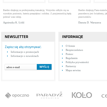
Bardzo dziękuję za profesjonalną transakcję. Wszystko odbyło się na
Bardzo dziękuję Panu-rozmów
wysokim poziomie, bateria przepiękna i solidna. Z przyjemnością będę
pracodawca jest świadomy, 
polecać wasz sklep.
pracowników.
Agnieszka K. Łódź
Danuta D. Warszawa
NEWSLETTER
INFORMACJE
Tres Cuadro Exclusive
Tre
O firmie
607175
Baterie natryskowe
Bat
Zapisz się aby otrzymywać:
Bezpieczeństwo
Cena: 3 361,00 zł
Cen
Informacje o promocjach
WIĘCEJ
Pomoc
Informacje o nowościach
Regulamin
Polityka prywatności
Partnerzy
Mapa serwisu
Tres Lex 1.81.103
Baterie umywalkowe
Cena: 304,00 zł
WIĘCEJ