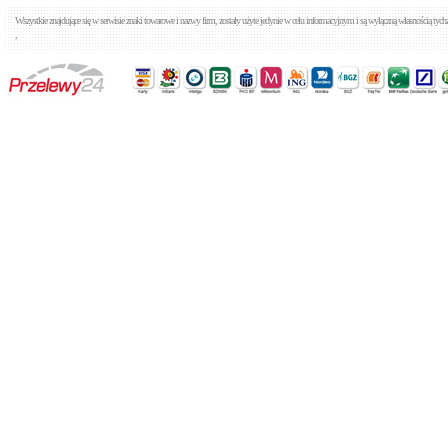
Wszystkie znajdujące się w serwisie znaki towarowe i nazwy firm, zostały użyte jedynie w celu informacyjnym i są wyłączną własnością tyc
,