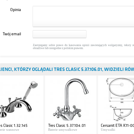
Opinia
anit IBIZA S504-009
ki podumywalkowe
Twój email
: 416,00 zł
WIĘCEJ
Zastrzegamy sobie prawo do kasowania opinii zawierających wulgaryzmy, teksty 
obraźliwe lub niezgodne z polskim prawem.
IENCI, KTÓRZY OGLĄDALI TRES CLASIC 5.37.106.01, WIDZIELI RÓ
es Clasic 1.32.145
Tres Clasic 5.37.104.01
Cersanit ETA K11-0
terie wannowe
Baterie umywalkowe
Umywalki