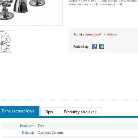
zasięg wylewki to 150 mm zostały użyte technol
automatyczny korek. Gwarancja 5 lat.
Taniej z montażem!
Zobacz
Podziel się:
Dane szczegółowe
Opis
Produkty z kolekcji
Producent
Tres
Kolekcja
Clasictres Ceramic