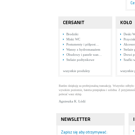
Ce
CERSANIT
KOŁO
Brodziki
Deski W
Miski WC
Przycisk
Postumenty i półpost…
Akcesor
Wanny z hydromasażem
Stelaże
Obudowy i panele wan…
Drzwi p
Tr
Stelaże podtynkowe
Szafki 
Ba
Ce
wszystkie produkty
wszystkie
Bardzo dziękuję za profesjonalną transakcję. Wszystko odbyło 
wysokim poziomie, bateria przepiękna i solidna. Z przyjemnoś
polecać wasz sklep.
Agnieszka K. Łódź
NEWSLETTER
Tr
Ba
Zapisz się aby otrzymywać: