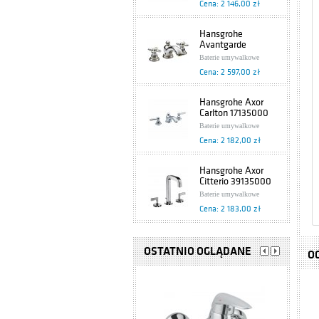
Cena: 2 146,00 zł
Hansgrohe
Avantgarde
17133090
Baterie umywalkowe
Cena: 2 597,00 zł
Hansgrohe Axor
Carlton 17135000
Baterie umywalkowe
Cena: 2 182,00 zł
Hansgrohe Axor
Citterio 39135000
Baterie umywalkowe
Cena: 2 183,00 zł
Tres Retro
5.29.105.01.61
OSTATNIO OGLĄDANE
O
Baterie umywalkowe
Cena: 1 321,00 zł
Hansgrohe Metris
Classic 31073820