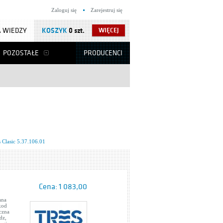
Zaloguj się
Zarejestruj się
 WIEDZY
KOSZYK
0 szt.
WIĘCEJ
POZOSTAŁE
PRODUCENCI
s Clasic 5.37.106.01
Cena:
1 083,00
ana
kod
czna
dz,