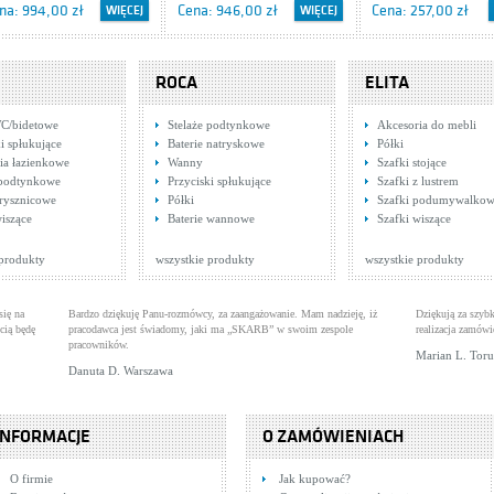
na: 994,00 zł
Cena: 946,00 zł
Cena: 257,00 zł
WIĘCEJ
WIĘCEJ
ROCA
ELITA
C/bidetowe
Stelaże podtynkowe
Akcesoria do mebli
i spłukujące
Baterie natryskowe
Półki
ia łazienkowe
Wanny
Szafki stojące
 podtynkowe
Przyciski spłukujące
Szafki z lustrem
rysznicowe
Półki
Szafki podumywalko
es Retro 1.24.145.61
Tres Clasic 5.32.145.01
Tres Clasic 1.32.768
wiszące
Baterie wannowe
Szafki wiszące
terie wannowe
Baterie wannowe
Baterie natryskowe
na: 1 417,00 zł
Cena: 1 828,00 zł
Cena: 562,00 zł
WIĘCEJ
WIĘCEJ
 produkty
wszystkie produkty
wszystkie produkty
się na
Bardzo dziękuję Panu-rozmówcy, za zaangażowanie. Mam nadzieję, iż
Dziękują za szybk
cią będę
pracodawca jest świadomy, jaki ma „SKARB” w swoim zespole
realizacja zamówi
pracowników.
Marian L. Tor
Danuta D. Warszawa
INFORMACJE
O ZAMÓWIENIACH
es Clasic 5.32.104.01
Hansgrohe Metropol E
O firmie
Jak kupować?
terie umywalkowe
14033000
Baterie umywalkowe