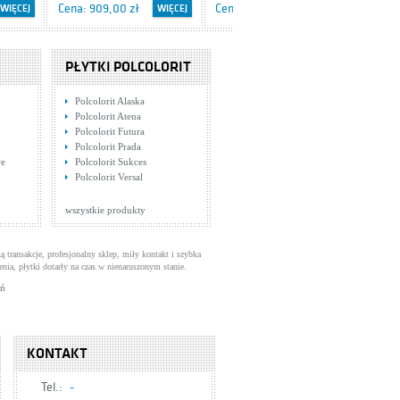
Cena: 909,00 zł
Cena: 624,00 zł
WIĘCEJ
WIĘCEJ
WIĘCEJ
PŁYTKI POLCOLORIT
Polcolorit Alaska
Polcolorit Atena
Polcolorit Futura
Polcolorit Prada
we
Polcolorit Sukces
Tres Clasic 1.32.120
Tres Clasic 1.32.104
Polcolorit Versal
Baterie bidetowe
Baterie umywalkowe
Cena: 380,00 zł
Cena: 422,00 zł
WIĘCEJ
WIĘCEJ
WIĘCEJ
wszystkie produkty
ą transakcje, profesjonalny sklep, miły kontakt i szybka
enia, płytki dotarły na czas w nienaruszonym stanie.
uń
KONTAKT
Tel.:
-