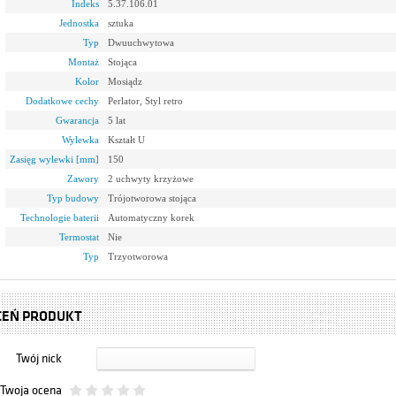
Indeks
5.37.106.01
Jednostka
sztuka
Typ
Dwuuchwytowa
Montaż
Stojąca
Kolor
Mosiądz
Dodatkowe cechy
Perlator, Styl retro
Gwarancja
5 lat
Wylewka
Kształt U
Zasięg wylewki [mm]
150
Zawory
2 uchwyty krzyżowe
Typ budowy
Trójotworowa stojąca
Technologie baterii
Automatyczny korek
Termostat
Nie
Typ
Trzyotworowa
CEŃ PRODUKT
Twój nick
Twoja ocena