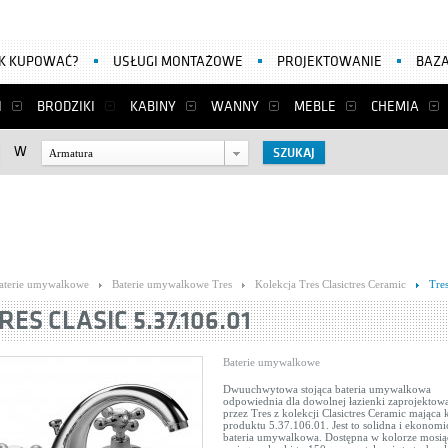
AK KUPOWAĆ?
USŁUGI MONTAŻOWE
PROJEKTOWANIE
BAZA
I
BRODZIKI
KABINY
WANNY
MEBLE
CHEMIA
W
Armatura
aterie umywalkowe
Baterie umywalkowe Tres
Kolekcja Tres Clasictres Ceramic
Tre
RES CLASIC 5.37.106.01
Baterie umywalkowe
Dwuuchwytowa stojąca bateria umywalkowa
odpowiednia dla dowolnej łazienki zaprojektow
przez Tres z kolekcji Clasictres Ceramic mająca 
produktu 5.37.106.01. Jest to solidna i ekonomi
bateria umywalkowa. Dostępna w kolorze mosią