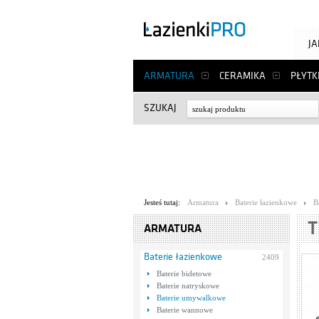
J
ARMATURA
CERAMIKA
PŁYTK
SZUKAJ
Jesteś tutaj:
Armatura
Baterie łazienkowe
B
T
ARMATURA
Baterie łazienkowe
2409
Baterie bidetowe
Baterie natryskowe
Baterie umywalkowe
Baterie wannowe