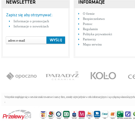
NEWSLETTER
INFORMACJE
O firmie
Zapisz się aby otrzymywać:
Bezpieczeństwo
Informacje o promocjach
Pomoc
Informacje o nowościach
Regulamin
Polityka prywatności
Partnerzy
Mapa serwisu
Wszystkie znajdujące się w serwisie znaki towarowe i nazwy firm, zostały użyte jedynie w celu informacyjnym i są wyłączną własnością tyc
,