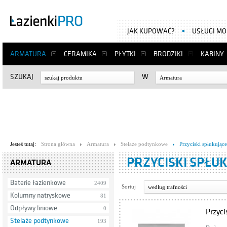
JAK KUPOWAĆ?
USŁUGI M
ARMATURA
CERAMIKA
PŁYTKI
BRODZIKI
KABINY
SZUKAJ
W
Armatura
Jesteś tutaj:
Strona główna
Armatura
Stelaże podtynkowe
Przyciski spłukujące
PRZYCISKI SPŁU
ARMATURA
Baterie łazienkowe
2409
Sortuj
według trafności
Kolumny natryskowe
81
Odpływy liniowe
0
Przyc
Stelaże podtynkowe
193