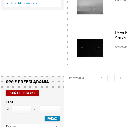
Do kompl
Przyciski spłukujące
Przyci
Smart
Stosować
Poprzednia
1
2
3
4
OPCJE PRZEGLĄDANIA
USUŃ FILTROWANIE
Cena
od
do
Status