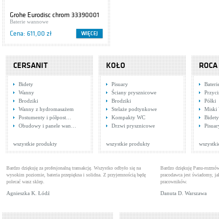
Grohe Eurodisc chrom 33390001
Cersanit IBIZA S504-009
Baterie wannowe
Szafki podumywalkowe
Cena: 611,00 zł
Cena: 416,00 zł
WIĘCEJ
WIĘCEJ
CERSANIT
KOŁO
ROCA
Bidety
Pisuary
Bater
Wanny
Ściany prysznicowe
Przyci
Brodziki
Brodziki
Półki
Wanny z hydromasażem
Stelaże podtynkowe
Miski
Postumenty i półpost…
Kompakty WC
Bidety
Obudowy i panele wan…
Drzwi prysznicowe
Pisuar
wszystkie produkty
wszystkie produkty
wszystki
Bardzo dziękuję za profesjonalną transakcję. Wszystko odbyło się na
Bardzo dziękuję Panu-rozmów
wysokim poziomie, bateria przepiękna i solidna. Z przyjemnością będę
pracodawca jest świadomy, 
polecać wasz sklep.
pracowników.
Agnieszka K. Łódź
Danuta D. Warszawa