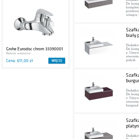
Do komp
kompleto
przelewe
wisząca,
Szafk
biały 
Dodatkow
Grohe Eurodisc chrom 33390001
Cersanit IBIZA S504-009
Do komp
z: Umywa
Baterie wannowe
Szafki podumywalkowe
otworem,
połysk
Cena: 611,00 zł
Cena: 416,00 zł
WIĘCEJ
WIĘCEJ
Szafk
burgu
Dodatkow
Do komp
z: Umywa
otworem,
burgund
Szafk
platy
Dodatkow