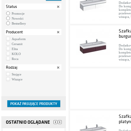
Dodatkow
Status
Do komp
kompleto
przelewe
Promocje
wisząca,
Nowości
Bestsellery
Szafk
Producent
burgu
Aquaform
Cersanit
Dodatkow
Elita
Do komp
kompleto
KOŁO
przelewe
Roca
wisząca,
Rodzaj
Stojące
Wiszące
Szafk
platy
OSTATNIO OGLĄDANE
Dodatkow