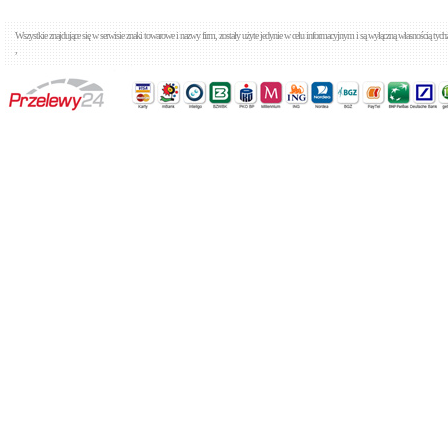
Wszystkie znajdujące się w serwisie znaki towarowe i nazwy firm, zostały użyte jedynie w celu informacyjnym i są wyłączną własnością tyc
,