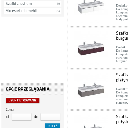
Szafki z lustrem
40
Dodatkow
Do komp
Akcesoria do mebli
53
komplet
otworami
biały po
Szafk
burgu
Dodatkow
Do komp
komplet
otworami
burgund
Szafk
platy
OPCJE PRZEGLĄDANIA
Dodatkow
Do komp
komplet
otworami
USUŃ FILTROWANIE
platynow
Cena
Szafk
od
do
połys