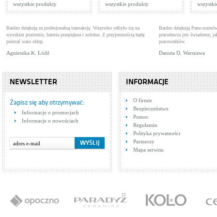
wszystkie produkty
wszystkie produkty
wszystki
Bardzo dziękuję za profesjonalną transakcję. Wszystko odbyło się na
Bardzo dziękuję Panu-rozmów
wysokim poziomie, bateria przepiękna i solidna. Z przyjemnością będę
pracodawca jest świadomy, 
polecać wasz sklep.
pracowników.
Agnieszka K. Łódź
Danuta D. Warszawa
NEWSLETTER
INFORMACJE
O firmie
Zapisz się aby otrzymywać:
Bezpieczeństwo
Informacje o promocjach
Pomoc
Informacje o nowościach
Regulamin
Polityka prywatności
Partnerzy
Mapa serwisu