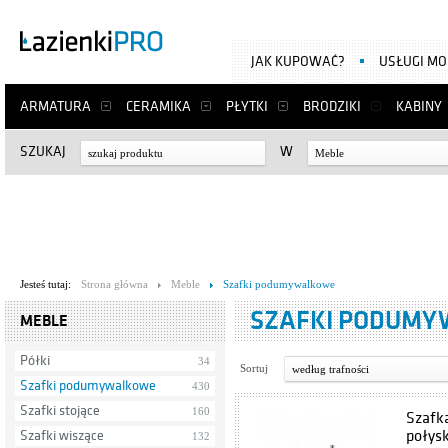
JAK KUPOWAĆ?
USŁUGI M
ARMATURA
CERAMIKA
PŁYTKI
BRODZIKI
KABINY
SZUKAJ
W
Meble
Jesteś tutaj:
Strona główna
Meble
Szafki podumywalkowe
SZAFKI PODUM
MEBLE
Półki
34
Sortuj
według trafności
Szafki podumywalkowe
430
Szafki stojące
160
Szafk
połys
Szafki wiszące
132