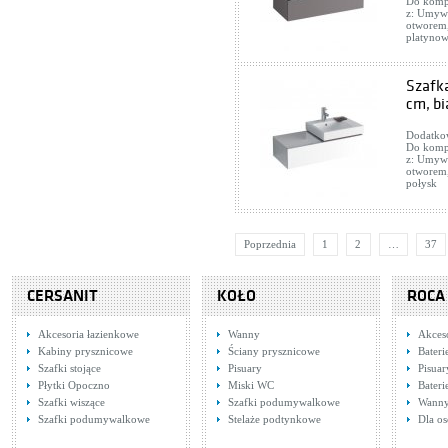
Do komp
z: Umywa
otworem,
platynow
Szafk
cm, bi
Dodatkow
Do komp
z: Umywa
otworem,
połysk
Poprzednia
1
2
…
37
CERSANIT
KOŁO
ROCA
Akcesoria łazienkowe
Wanny
Akces
Kabiny prysznicowe
Ściany prysznicowe
Bater
Szafki stojące
Pisuary
Pisuar
Płytki Opoczno
Miski WC
Bateri
Szafki wiszące
Szafki podumywalkowe
Wann
Szafki podumywalkowe
Stelaże podtynkowe
Dla o