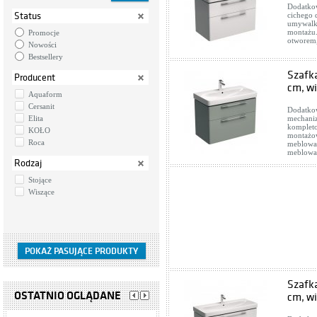
Dodatkow
Status
cichego
umywalką
montażu
Promocje
otworem
Nowości
Bestsellery
Szafk
Producent
cm, wi
Aquaform
Cersanit
Dodatkow
Elita
mechani
kompleto
KOŁO
montażow
Roca
meblowa
meblow
Rodzaj
Stojące
Wiszące
Szafka
OSTATNIO OGLĄDANE
cm, wi