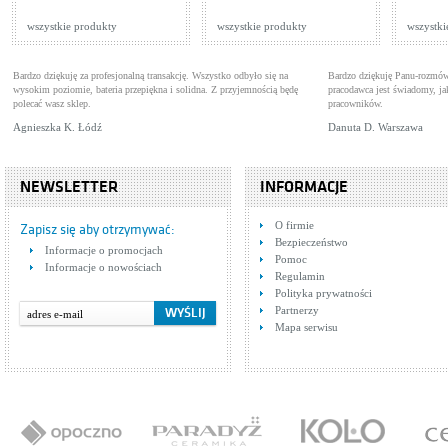
wszystkie produkty
wszystkie produkty
wszystki
Bardzo dziękuję za profesjonalną transakcję. Wszystko odbyło się na
Bardzo dziękuję Panu-rozmów
wysokim poziomie, bateria przepiękna i solidna. Z przyjemnością będę
pracodawca jest świadomy, 
polecać wasz sklep.
pracowników.
Agnieszka K. Łódź
Danuta D. Warszawa
NEWSLETTER
INFORMACJE
O firmie
Zapisz się aby otrzymywać:
Bezpieczeństwo
Informacje o promocjach
Pomoc
Informacje o nowościach
Regulamin
Polityka prywatności
Partnerzy
Mapa serwisu