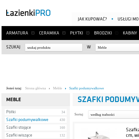
JAK KUPOWAĆ?
USŁUGI M
ARMATURA
CERAMIKA
PŁYTKI
BRODZIKI
KABINY
SZUKAJ
W
Meble
Jesteś tutaj:
Strona główna
Meble
Szafki podumywalkowe
SZAFKI PODUM
MEBLE
Półki
34
Sortuj
według trafności
Szafki podumywalkowe
430
Szafki stojące
160
Szafk
cm, wi
Szafki wiszące
132