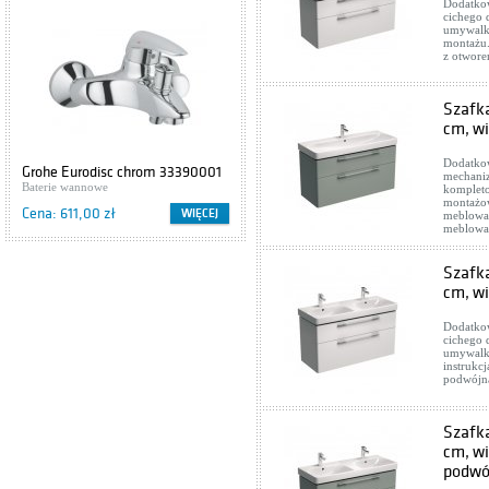
Dodatkow
cichego
umywalką
montażu
z otwor
Szafka
cm, wi
Dodatkow
Grohe Eurodisc chrom 33390001
Cersanit IBIZA S504-009
mechani
Baterie wannowe
Szafki podumywalkowe
kompleto
montażow
Cena: 611,00 zł
Cena: 416,00 zł
WIĘCEJ
WIĘCEJ
meblowa
meblow
Szafka
cm, wi
Dodatkow
cichego
umywalką
instrukc
podwójn
Szafka
cm, wi
podwó