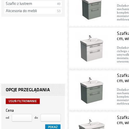
Szafki z lustrem
40
Dodatkow
mechani
Akcesoria do mebli
53
kompleto
montażow
meblowa
Szafka
cm, wi
Dodatkow
cichego
umywalką
montażu
otworem,
Szafka
cm, wi
OPCJE PRZEGLĄDANIA
Dodatkow
mechani
kompleto
montażow
USUŃ FILTROWANIE
meblowa
Cena
Szafk
od
do
cm, wi