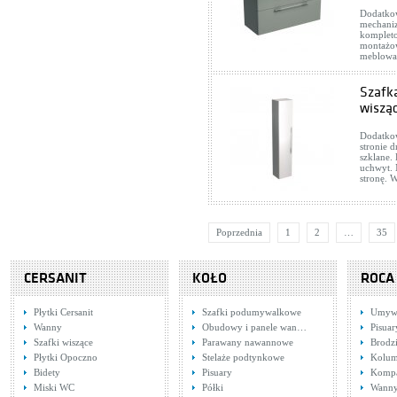
Dodatkow
mechani
kompleto
montażow
meblowa
Szafka
wisząc
Dodatkow
stronie 
szklane
uchwyt. 
stronę. 
Poprzednia
1
2
…
35
CERSANIT
KOŁO
ROCA
Płytki Cersanit
Szafki podumywalkowe
Umywa
Wanny
Obudowy i panele wan…
Pisuar
Szafki wiszące
Parawany nawannowe
Brodzi
Płytki Opoczno
Stelaże podtynkowe
Kolum
Bidety
Pisuary
Komp
Miski WC
Półki
Wann