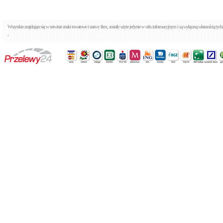
Wszystkie znajdujące się w serwisie znaki towarowe i nazwy firm, zostały użyte jedynie w celu informacyjnym i są wyłączną własnością tyc
,