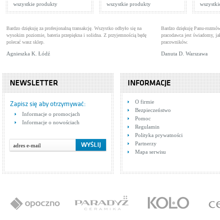
wszystkie produkty
wszystkie produkty
wszystki
Bardzo dziękuję za profesjonalną transakcję. Wszystko odbyło się na
Bardzo dziękuję Panu-rozmów
wysokim poziomie, bateria przepiękna i solidna. Z przyjemnością będę
pracodawca jest świadomy, 
polecać wasz sklep.
pracowników.
Agnieszka K. Łódź
Danuta D. Warszawa
NEWSLETTER
INFORMACJE
O firmie
Zapisz się aby otrzymywać:
Bezpieczeństwo
Informacje o promocjach
Pomoc
Informacje o nowościach
Regulamin
Polityka prywatności
Partnerzy
Mapa serwisu