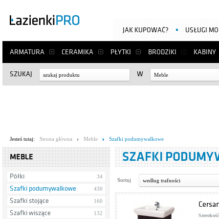
JAK KUPOWAĆ?
USŁUGI M
ARMATURA
CERAMIKA
PŁYTKI
BRODZIKI
KABINY
SZUKAJ
W
Meble
Jesteś tutaj:
Strona główna
Meble
Szafki podumywalkowe
SZAFKI PODUM
MEBLE
Półki
34
Sortuj
według trafności
Szafki podumywalkowe
430
Szafki stojące
160
Cersa
Szafki wiszące
132
Szerokość