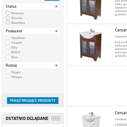
kod prod
dzika gr
Status
laminowa
jednostr
Promocje
grubośc
Nowości
Bestsellery
Cersa
Producent
Szerokość
Aquaform
kod prod
Cersanit
dzika gr
Elita
laminowa
KOŁO
jednostr
grubośc
Roca
Rodzaj
Stojące
Wiszące
Cersa
OSTATNIO OGLĄDANE
Szerokość
CERSANI