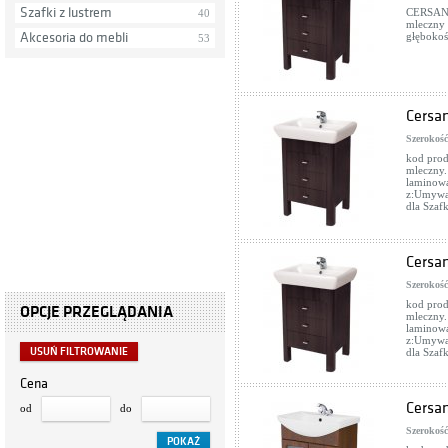
Szafki z lustrem
CERSANI
40
mleczny
Akcesoria do mebli
głębokoś
53
Cersa
Szerokość
kod prod
mleczny.
laminowa
z:Umywa
dla Sz
Cersa
Szerokość
kod prod
OPCJE PRZEGLĄDANIA
mleczny.
laminowa
z:Umywa
USUŃ FILTROWANIE
dla Sz
Cena
Cersa
od
do
Szerokość