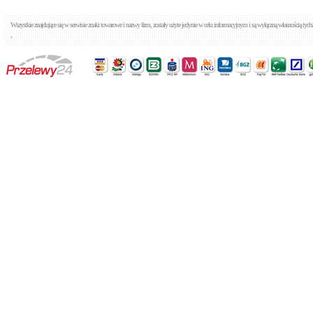
Wszystkie znajdujące się w serwisie znaki towarowe i nazwy firm, zostały użyte jedynie w celu informacyjnym i są wyłączną własnością tyc
,