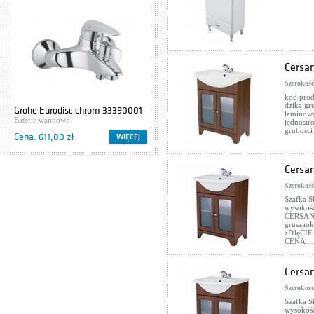
Cersan
Szerokość
kod prod
dzika gr
Grohe Eurodisc chrom 33390001
Cersanit IBIZA S504-009
laminowa
Baterie wannowe
Szafki podumywalkowe
jednostr
grubośc
Cena: 611,00 zł
Cena: 416,00 zł
WIĘCEJ
WIĘCEJ
Cersa
Szerokość
Szafka 
wysokość
CERSANI
gruszaok
zDJęCI
CENA…
Cersa
Szerokość
Szafka 
wysokość