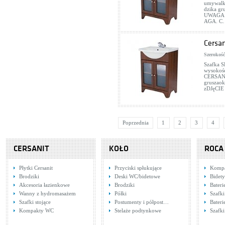
umywalk
dzika gr
UWAGA:
AGA. C
Cersa
Szerokość
Szafka 
wysokość
CERSANI
gruszaok
zDJęCI
Poprzednia
1
2
3
4
CERSANIT
KOŁO
ROCA
Płytki Cersanit
Przyciski spłukujące
Komp
Brodziki
Deski WC/bidetowe
Bidety
Akcesoria łazienkowe
Brodziki
Bater
Wanny z hydromasażem
Półki
Szafk
Szafki stojące
Postumenty i półpost…
Bater
Kompakty WC
Stelaże podtynkowe
Szafki