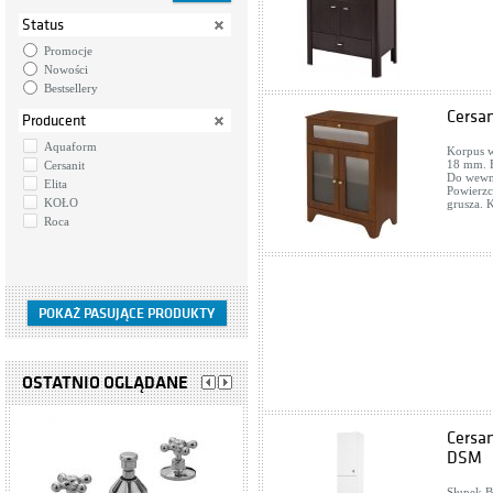
Status
Promocje
Nowości
Bestsellery
Cersa
Producent
Aquaform
Korpus w
18 mm. F
Cersanit
Do wewnę
Elita
Powierzc
KOŁO
grusza. 
Roca
OSTATNIO OGLĄDANE
Cersa
DSM
Słupek B