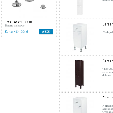
Tres Clasic 1.32.130
Cersa
Baterie bidetowe
Cena: 464,00 zł
WIĘCEJ
Półsłup
Cersa
CERSANIT
szerokoś
dąb mle
Cersa
P ółsłup
Szerokoś
wysokoś