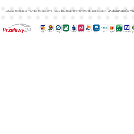
Wszystkie znajdujące się w serwisie znaki towarowe i nazwy firm, zostały użyte jedynie w celu informacyjnym i są wyłączną własnością tyc
,