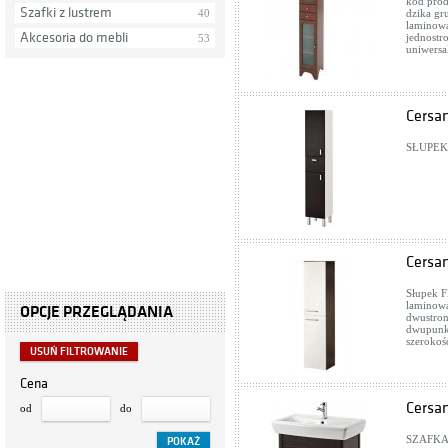
kod prod
Szafki z lustrem
40
dzika gr
laminowa
Akcesoria do mebli
jednostr
53
uniwersa
Cersa
SŁUPEK
Cersa
Słupek 
laminowa
OPCJE PRZEGLĄDANIA
dwustron
dwupunkt
szeroko
USUŃ FILTROWANIE
Cena
Cersa
od
do
SZAFKA