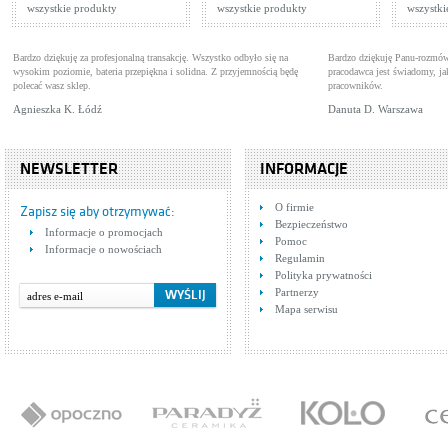
wszystkie produkty
wszystkie produkty
wszystki
Bardzo dziękuję za profesjonalną transakcję. Wszystko odbyło się na
Bardzo dziękuję Panu-rozmów
wysokim poziomie, bateria przepiękna i solidna. Z przyjemnością będę
pracodawca jest świadomy, 
polecać wasz sklep.
pracowników.
Agnieszka K. Łódź
Danuta D. Warszawa
NEWSLETTER
INFORMACJE
O firmie
Zapisz się aby otrzymywać:
Bezpieczeństwo
Informacje o promocjach
Pomoc
Informacje o nowościach
Regulamin
Polityka prywatności
Partnerzy
Mapa serwisu