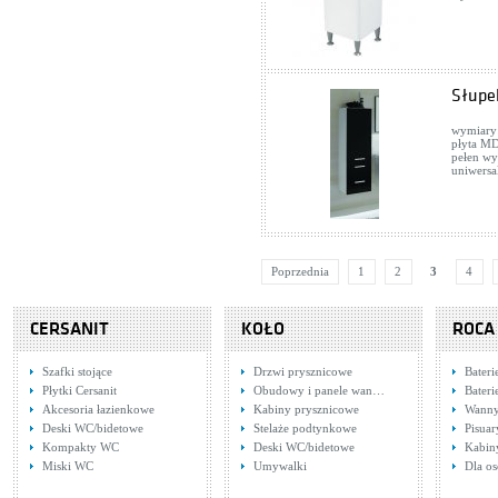
Słupek
wymiary:
płyta MD
pełen wy
uniwersa
Poprzednia
1
2
3
4
CERSANIT
KOŁO
ROCA
Szafki stojące
Drzwi prysznicowe
Bateri
Płytki Cersanit
Obudowy i panele wan…
Bater
Akcesoria łazienkowe
Kabiny prysznicowe
Wann
Deski WC/bidetowe
Stelaże podtynkowe
Pisuar
Kompakty WC
Deski WC/bidetowe
Kabin
Miski WC
Umywalki
Dla o