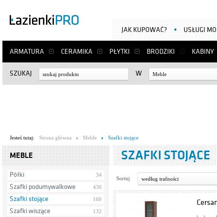
JAK KUPOWAĆ?
USŁUGI M
ARMATURA
CERAMIKA
PŁYTKI
BRODZIKI
KABINY
SZUKAJ
W
Meble
Jesteś tutaj:
Strona główna
Meble
Szafki stojące
SZAFKI STOJĄCE
MEBLE
Półki
34
Sortuj
według trafności
Szafki podumywalkowe
430
Szafki stojące
160
Cersa
Szafki wiszące
132