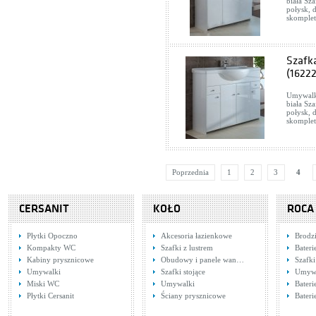
biała Sza
połysk, 
skomplet
Szafk
(16222
Umywalka
biała Sza
połysk, 
skomplet
Poprzednia
1
2
3
4
CERSANIT
KOŁO
ROCA
Płytki Opoczno
Akcesoria łazienkowe
Brodzi
Kompakty WC
Szafki z lustrem
Bater
Kabiny prysznicowe
Obudowy i panele wan…
Szafki
Umywalki
Szafki stojące
Umywa
Miski WC
Umywalki
Bater
Płytki Cersanit
Ściany prysznicowe
Bateri