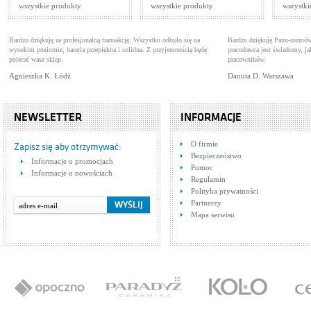
wszystkie produkty
wszystkie produkty
wszystki
Bardzo dziękuję za profesjonalną transakcję. Wszystko odbyło się na
Bardzo dziękuję Panu-rozmów
wysokim poziomie, bateria przepiękna i solidna. Z przyjemnością będę
pracodawca jest świadomy, 
polecać wasz sklep.
pracowników.
Agnieszka K. Łódź
Danuta D. Warszawa
NEWSLETTER
INFORMACJE
O firmie
Zapisz się aby otrzymywać:
Bezpieczeństwo
Informacje o promocjach
Pomoc
Informacje o nowościach
Regulamin
Polityka prywatności
Partnerzy
Mapa serwisu