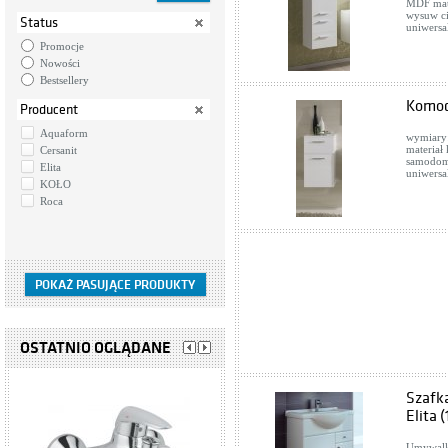
MDF mate
wysuw ci
Status
uniwersa
Promocje
Nowości
Bestsellery
Komod
Producent
Aquaform
wymiary:
materiał
Cersanit
samodom
Elita
uniwersa
KOŁO
Roca
OSTATNIO OGLĄDANE
Szafk
Elita 
Umywalka