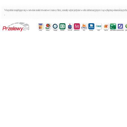
Wszystkie znajdujące się w serwisie znaki towarowe i nazwy firm, zostały użyte jedynie w celu informacyjnym i są wyłączną własnością tyc
,