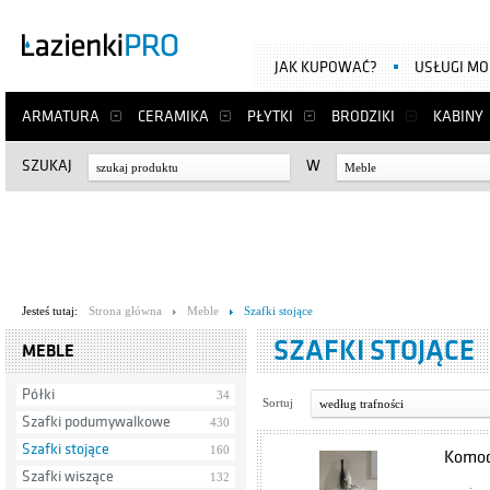
JAK KUPOWAĆ?
USŁUGI M
ARMATURA
CERAMIKA
PŁYTKI
BRODZIKI
KABINY
SZUKAJ
W
Meble
Jesteś tutaj:
Strona główna
Meble
Szafki stojące
SZAFKI STOJĄCE
MEBLE
Półki
34
Sortuj
według trafności
Szafki podumywalkowe
430
Szafki stojące
160
Komod
Szafki wiszące
132