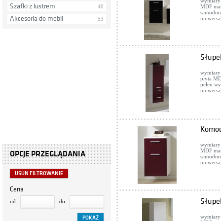
wymiary:
Szafki z lustrem
40
MDF mate
samodom
Akcesoria do mebli
uniwersa
53
Słupe
wymiary:
płyta MD
pełen wy
uniwersa
Komod
wymiary:
MDF mate
OPCJE PRZEGLĄDANIA
samodom
uniwersa
USUŃ FILTROWANIE
Cena
Słupe
od
do
wymiary: