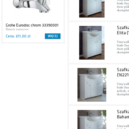
biała Sza
dwie pół
skomplet
Grohe Eurodisc chrom 33390001
Cersanit IBIZA S504-009
Szafk
Baterie wannowe
Szafki podumywalkowe
Elita 
Cena: 611,00 zł
Cena: 416,00 zł
WIĘCEJ
WIĘCEJ
Umywalka
biała Sza
dwie pół
skomplet
Szafk
(16221
Umywalka
biała Sza
połysk, 
skomplet
Szafk
Baham
Umywalka