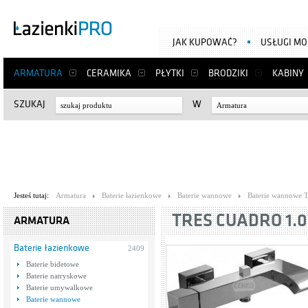
JAK KUPOWAĆ?
USŁUGI M
ARMATURA
CERAMIKA
PŁYTKI
BRODZIKI
KABINY
SZUKAJ
W
Armatura
Jesteś tutaj:
Armatura
Baterie łazienkowe
Baterie wannowe
Baterie wannowe T
TRES CUADRO 1.07
ARMATURA
Baterie łazienkowe
2409
Baterie bidetowe
Baterie natryskowe
Baterie umywalkowe
Baterie wannowe