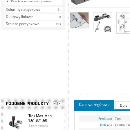
Baterie wannowo-natryskowe
Kolumny natryskowe
81
Odpływy liniowe
0
Stelaże podtynkowe
193
PODOBNE PRODUKTY
Dane szczegółowe
Opis
Tres Max-Mad
Producent
Tres
1.61.874.60
Kolekcja
Cuadro-Tr
Baterie wannowe