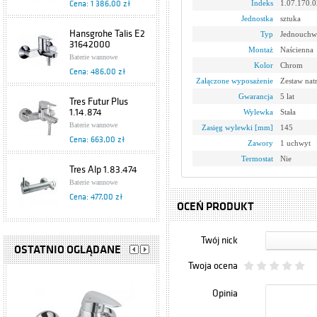
Indeks
1.07.170.0
Cena: 1 386,00 zł
Jednostka
sztuka
Hansgrohe Talis E2
Typ
Jednouchw
31642000
Montaż
Naścienna
Baterie wannowe
Kolor
Chrom
Cena: 486,00 zł
Załączone wyposażenie
Zestaw na
Gwarancja
5 lat
Tres Futur Plus
1.14.874
Wylewka
Stała
Baterie wannowe
Zasięg wylewki [mm]
145
Cena: 663,00 zł
Zawory
1 uchwyt
Termostat
Nie
Tres Alp 1.83.474
Baterie wannowe
Cena: 477,00 zł
OCEŃ PRODUKT
Hansgrohe Metris S
Twój nick
31460000
OSTATNIO OGLĄDANE
Baterie wannowe
Twoja ocena
Cena: 812,00 zł
Opinia
Hansgrohe
Metropol E