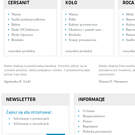
CERSANIT
KOŁO
ROCA
Wanny
Wanny
Miski
Szafki podumywalkowe
Półki
Bateri
Bidety
Kabiny prysznicowe
Kabin
Deski WC/bidetowe
Obudowy i panele wan…
Bateri
Płytki Opoczno
Brodziki
Bater
Tres Cuadro 1.07.174
Klu
Brodziki
Ściany prysznicowe
Szafk
Baterie wannowe
Bat
Cena: 1 171,00 zł
Cen
WIĘCEJ
wszystkie produkty
wszystkie produkty
wszystki
Bardzo dziękuję za profesjonalną transakcję. Wszystko odbyło się na
Bardzo dziękuję Panu-rozmów
wysokim poziomie, bateria przepiękna i solidna. Z przyjemnością będę
pracodawca jest świadomy, 
polecać wasz sklep.
pracowników.
Agnieszka K. Łódź
Danuta D. Warszawa
NEWSLETTER
INFORMACJE
Tres Cuadro
Tre
O firmie
1.06.103.02.DA
Baterie umywalkowe
1.0
Bat
Zapisz się aby otrzymywać:
Bezpieczeństwo
Cena: 515,00 zł
Cen
Informacje o promocjach
WIĘCEJ
Pomoc
Informacje o nowościach
Regulamin
Polityka prywatności