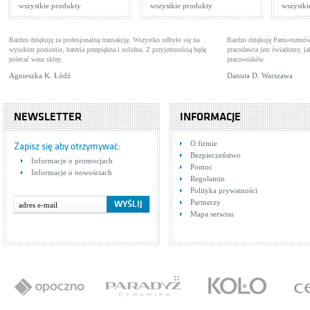
wszystkie produkty
wszystkie produkty
wszystki
Bardzo dziękuję za profesjonalną transakcję. Wszystko odbyło się na
Bardzo dziękuję Panu-rozmów
wysokim poziomie, bateria przepiękna i solidna. Z przyjemnością będę
pracodawca jest świadomy, 
polecać wasz sklep.
pracowników.
Agnieszka K. Łódź
Danuta D. Warszawa
NEWSLETTER
INFORMACJE
O firmie
Zapisz się aby otrzymywać:
Bezpieczeństwo
Informacje o promocjach
Pomoc
Informacje o nowościach
Regulamin
Polityka prywatności
Partnerzy
Mapa serwisu