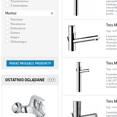
Trzyotworowa
zaprojek
katalogo
Z termostatem
umywalko
zostały 
Montaż
korek.…
Naścienna
Nawannowa
Tres M
Podtynkowa
Typ:
Jedn
Ścienna
Łazienko
Stojąca
kolekcji
Wolnostojąca
ekonomic
wylewki 
ruchomy 
Tres M
Typ:
Jedn
Łazienko
wyproduk
OSTATNIO OGLĄDANE
1.66.107
w kolorz
ruchomy 
Tres M
Typ:
Jedn
Łazienko
zaprojek