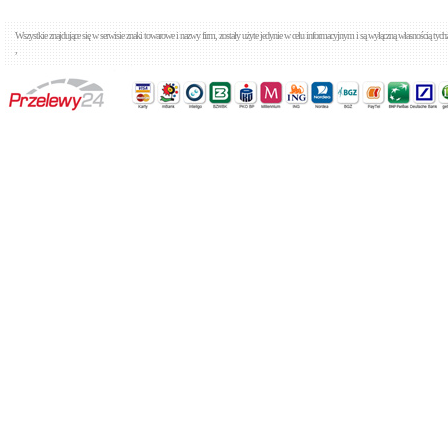
Wszystkie znajdujące się w serwisie znaki towarowe i nazwy firm, zostały użyte jedynie w celu informacyjnym i są wyłączną własnością tyc
,