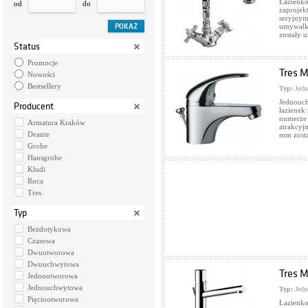
Łazienk
od
do
zaprojek
seryjnym
umywalko
zostały 
Status
Promocje
Tres M
Nowości
Bestsellery
Typ:
Jedn
Jednouch
Producent
łazienek
numerze 
Armatura Kraków
atrakcyj
Deante
mm zosta
Grohe
Hansgrohe
Kludi
Roca
Tres
Typ
Bezdotykowa
Czasowa
Dwuotworowa
Dwuuchwytowa
Tres M
Jednootworowa
Jednouchwytowa
Typ:
Jedn
Pięciootworowa
Łazienko