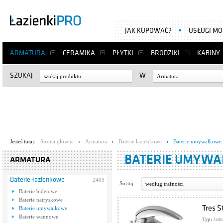
JAK KUPOWAĆ?
USŁUGI M
ARMATURA
CERAMIKA
PŁYTKI
BRODZIKI
KABINY
SZUKAJ
W
Armatura
Jesteś tutaj:
Strona główna
Armatura
Baterie łazienkowe
Baterie umywalkowe
BATERIE UMYW
ARMATURA
Baterie łazienkowe
2409
Sortuj
według trafności
Baterie bidetowe
Baterie natryskowe
Tres S
Baterie umywalkowe
Baterie wannowe
Typ:
Jedn