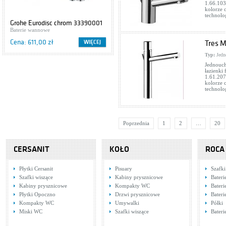
1.66.103
kolorze 
technolo
Grohe Eurodisc chrom 33390001
Cersanit IBIZA S504-009
Baterie wannowe
Szafki podumywalkowe
Cena: 611,00 zł
Cena: 416,00 zł
WIĘCEJ
WIĘCEJ
Tres M
Typ:
Jedn
Jednouch
łazienki
1.61.207
kolorze 
technolo
Poprzednia
1
2
…
20
CERSANIT
KOŁO
ROCA
Płytki Cersanit
Pisuary
Szafki
Szafki wiszące
Kabiny prysznicowe
Bater
Kabiny prysznicowe
Kompakty WC
Bater
Płytki Opoczno
Drzwi prysznicowe
Bateri
Kompakty WC
Umywalki
Półki
Miski WC
Szafki wiszące
Bateri