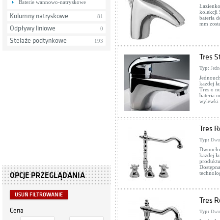
Baterie wannowo-natryskowe
Łazienko
kolekcji
Kolumny natryskowe
81
bateria 
mm zosta
Odpływy liniowe
0
Stelaże podtynkowe
193
Tres S
Typ:
Jedn
Jednouch
każdej ł
Tres o n
bateria 
wylewki 
Tres R
Typ:
Dwu
Dwuuchwy
każdej ł
produktu
Dostępna
technolo
OPCJE PRZEGLĄDANIA
USUŃ FILTROWANIE
Tres R
Cena
Typ:
Dwu