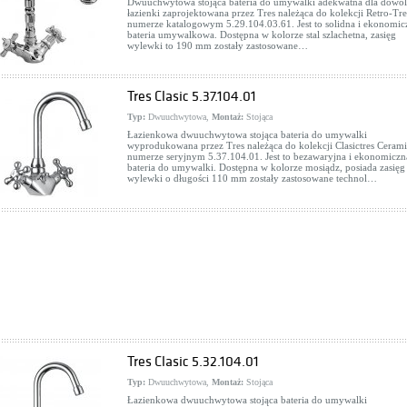
Dwuuchwytowa stojąca bateria do umywalki adekwatna dla dowol
łazienki zaprojektowana przez Tres należąca do kolekcji Retro-Tre
numerze katalogowym 5.29.104.03.61. Jest to solidna i ekonomic
bateria umywalkowa. Dostępna w kolorze stal szlachetna, zasięg
wylewki to 190 mm zostały zastosowane…
Tres Clasic 5.37.104.01
Typ:
Dwuuchwytowa,
Montaż:
Stojąca
Łazienkowa dwuuchwytowa stojąca bateria do umywalki
wyprodukowana przez Tres należąca do kolekcji Clasictres Cerami
numerze seryjnym 5.37.104.01. Jest to bezawaryjna i ekonomiczn
bateria do umywalki. Dostępna w kolorze mosiądz, posiada zasięg
wylewki o długości 110 mm zostały zastosowane technol…
Tres Clasic 5.32.104.01
Typ:
Dwuuchwytowa,
Montaż:
Stojąca
Łazienkowa dwuuchwytowa stojąca bateria do umywalki