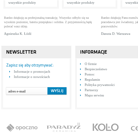
wszystkie produkty
wszystkie produkty
wszystki
Bardzo dziękuję za profesjonalną transakcję. Wszystko odbyło się na
Bardzo dziękuję Panu-rozmów
wysokim poziomie, bateria przepiękna i solidna. Z przyjemnością będę
pracodawca jest świadomy, 
polecać wasz sklep.
pracowników.
Agnieszka K. Łódź
Danuta D. Warszawa
NEWSLETTER
INFORMACJE
O firmie
Zapisz się aby otrzymywać:
Bezpieczeństwo
Informacje o promocjach
Pomoc
Informacje o nowościach
Regulamin
Polityka prywatności
Partnerzy
Mapa serwisu