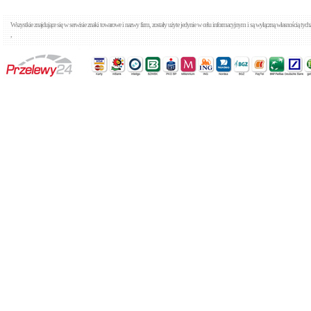
Wszystkie znajdujące się w serwisie znaki towarowe i nazwy firm, zostały użyte jedynie w celu informacyjnym i są wyłączną własnością tyc
,