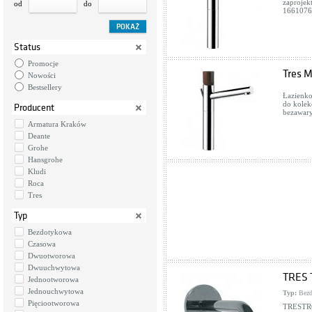
zaprojek
od
do
16610760
Status
Promocje
Tres 
Nowości
Bestsellery
Łazienko
do kolek
Producent
bezawary
Armatura Kraków
Deante
Grohe
Hansgrohe
Kludi
Roca
Tres
Typ
Bezdotykowa
Czasowa
Dwuotworowa
Dwuuchwytowa
TRES T
Jednootworowa
Jednouchwytowa
Typ:
Bezd
Pięciootworowa
TRESTRO