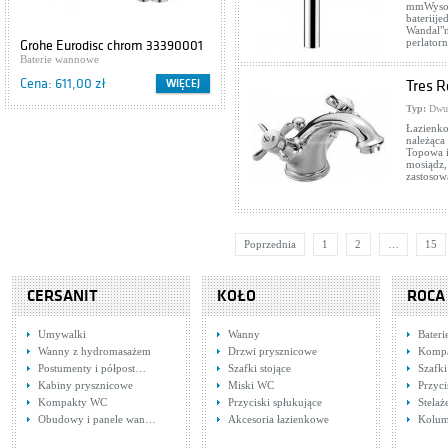
mmWysok
bateriij
Wandal"
perlato
Grohe Eurodisc chrom 33390001
Cersanit IBIZA S504-009
Baterie wannowe
Szafki podumywalkowe
Cena: 611,00 zł
Cena: 416,00 zł
WIĘCEJ
WIĘCEJ
Tres R
Typ:
Dwu
Łazienko
należąca
Topowa i
mosiądz,
zastosow
Poprzednia
1
2
…
15
CERSANIT
KOŁO
ROCA
Umywalki
Wanny
Bater
Wanny z hydromasażem
Drzwi prysznicowe
Komp
Postumenty i półpost…
Szafki stojące
Szafki
Kabiny prysznicowe
Miski WC
Przyci
Kompakty WC
Przyciski spłukujące
Stela
Obudowy i panele wan…
Akcesoria łazienkowe
Kolum