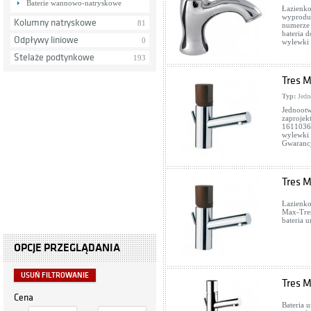
Baterie wannowo-natryskowe
Łazienko
wyproduk
Kolumny natryskowe
81
numerze 
bateria 
Odpływy liniowe
0
wylewki 
Stelaże podtynkowe
193
Tres 
Typ:
Jedn
Jednootw
zaprojek
16110360
wylewki 
Gwarancj
Tres 
Łazienko
Max-Tres
bateria 
OPCJE PRZEGLĄDANIA
USUŃ FILTROWANIE
Tres 
Cena
Bateria 