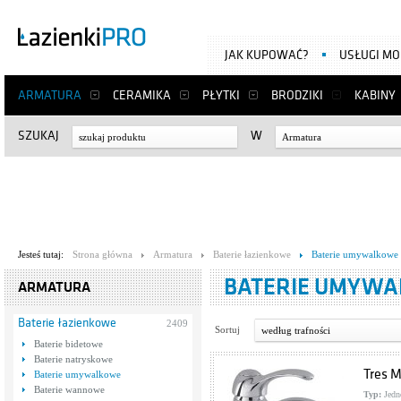
JAK KUPOWAĆ?
USŁUGI M
ARMATURA
CERAMIKA
PŁYTKI
BRODZIKI
KABINY
SZUKAJ
W
Armatura
Jesteś tutaj:
Strona główna
Armatura
Baterie łazienkowe
Baterie umywalkowe
BATERIE UMYW
ARMATURA
Baterie łazienkowe
2409
Sortuj
według trafności
Baterie bidetowe
Baterie natryskowe
Tres M
Baterie umywalkowe
Baterie wannowe
Typ:
Jedn