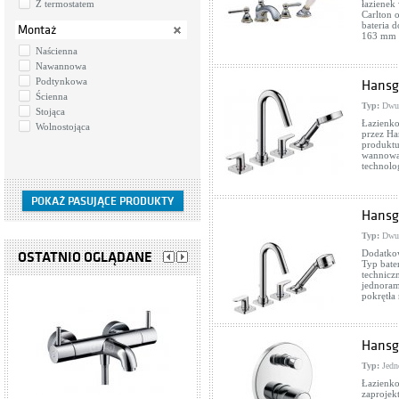
Z termostatem
łazienek
Carlton 
bateria 
Montaż
163 mm z
Naścienna
Nawannowa
Podtynkowa
Hansg
Ścienna
Typ:
Dwu
Stojąca
Łazienko
Wolnostojąca
przez Ha
produktu
wannowa.
technolo
Hansg
Typ:
Dwu
Dodatkow
OSTATNIO OGLĄDANE
Typ bate
technicz
jednoram
pokrętła
Hansgr
Typ:
Jedn
Łazienk
zaprojek