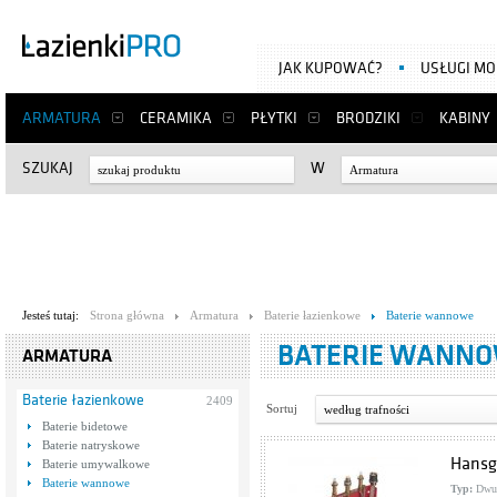
JAK KUPOWAĆ?
USŁUGI M
ARMATURA
CERAMIKA
PŁYTKI
BRODZIKI
KABINY
SZUKAJ
W
Armatura
Jesteś tutaj:
Strona główna
Armatura
Baterie łazienkowe
Baterie wannowe
BATERIE WANN
ARMATURA
Baterie łazienkowe
2409
Sortuj
według trafności
Baterie bidetowe
Baterie natryskowe
Hansg
Baterie umywalkowe
Baterie wannowe
Typ:
Dwu