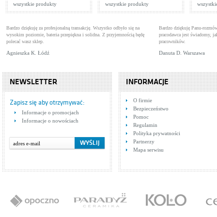
wszystkie produkty
wszystkie produkty
wszystki
Bardzo dziękuję za profesjonalną transakcję. Wszystko odbyło się na
Bardzo dziękuję Panu-rozmów
wysokim poziomie, bateria przepiękna i solidna. Z przyjemnością będę
pracodawca jest świadomy, 
polecać wasz sklep.
pracowników.
Agnieszka K. Łódź
Danuta D. Warszawa
NEWSLETTER
INFORMACJE
O firmie
Zapisz się aby otrzymywać:
Bezpieczeństwo
Informacje o promocjach
Pomoc
Informacje o nowościach
Regulamin
Polityka prywatności
Partnerzy
Mapa serwisu