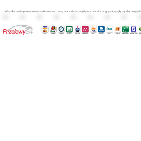
Wszystkie znajdujące się w serwisie znaki towarowe i nazwy firm, zostały użyte jedynie w celu informacyjnym i są wyłączną własnością tyc
,