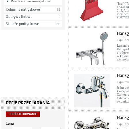
Baterie wannowo-natryskowe
"href=""
13444180
Kolumny natryskowe
81
Styl: Av
możliwoś
Odpływy liniowe
0
9087/ICB
Stelaże podtynkowe
193
Hansg
Typ:
Dwu
Łazienk
Hansgroh
producen
w kolorz
technolo
Hansg
Typ:
Jedn
Jednouch
każdej ł
Carlton 
bateria 
ceramicz
OPCJE PRZEGLĄDANIA
USUŃ FILTROWANIE
Hansg
Cena
Typ:
Dwu