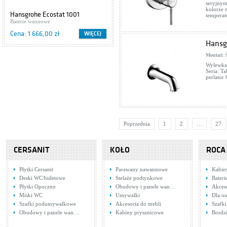
seryjnym
kolorze n
Hansgrohe Ecostat 1001
temperat
13284000
Baterie wannowe
Cena: 1 666,00 zł
WIĘCEJ
Hansgr
Montaż:
Ś
Wylewka 
Seria: T
perlator
Poprzednia
1
2
…
27
CERSANIT
KOŁO
ROCA
Płytki Cersanit
Parawany nawannowe
Kabin
Deski WC/bidetowe
Stelaże podtynkowe
Bater
Płytki Opoczno
Obudowy i panele wan…
Akces
Miski WC
Umywalki
Dla o
Szafki podumywalkowe
Akcesoria do mebli
Szafk
Obudowy i panele wan…
Kabiny prysznicowe
Brodzi