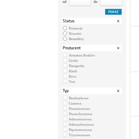
od
do
Status
Promocje
Nowości
Bestsellery
Producent
Armatura Kraków
Grohe
Hansgrohe
Kludi
Roca
Tres
Typ
Bezdotykowa
Czasowa
Dwuotworowa
Dwuuchwytowa
Jednootworowa
Jednouchwytowa
Pięciootworowa
Trzyotworowa