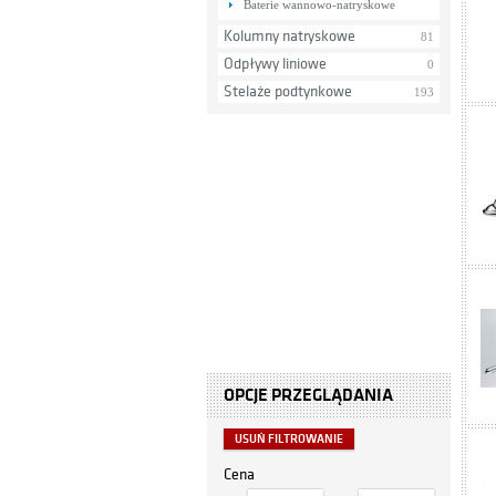
Baterie wannowo-natryskowe
Kolumny natryskowe
81
Odpływy liniowe
0
Stelaże podtynkowe
193
OPCJE PRZEGLĄDANIA
USUŃ FILTROWANIE
Cena