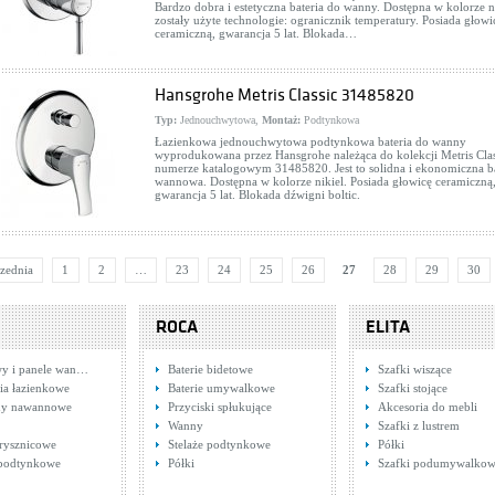
Bardzo dobra i estetyczna bateria do wanny. Dostępna w kolorze ni
zostały użyte technologie: ogranicznik temperatury. Posiada głowi
anit IBIZA S504-009
ceramiczną, gwarancja 5 lat. Blokada…
ki podumywalkowe
: 416,00 zł
WIĘCEJ
Hansgrohe Metris Classic 31485820
Typ:
Jednouchwytowa,
Montaż:
Podtynkowa
Łazienkowa jednouchwytowa podtynkowa bateria do wanny
wyprodukowana przez Hansgrohe należąca do kolekcji Metris Clas
numerze katalogowym 31485820. Jest to solidna i ekonomiczna ba
wannowa. Dostępna w kolorze nikiel. Posiada głowicę ceramiczną
gwarancja 5 lat. Blokada dźwigni boltic.
zednia
1
2
…
23
24
25
26
27
28
29
30
ROCA
ELITA
y i panele wan…
Baterie bidetowe
Szafki wiszące
ia łazienkowe
Baterie umywalkowe
Szafki stojące
ny nawannowe
Przyciski spłukujące
Akcesoria do mebli
Wanny
Szafki z lustrem
rysznicowe
Stelaże podtynkowe
Półki
 podtynkowe
Półki
Szafki podumywalko