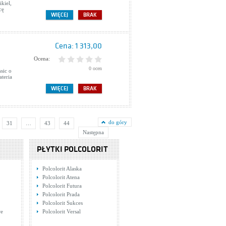
kiel,
cę
WIĘCEJ
BRAK
Cena:
1 313,00
Ocena:
0 ocen
sic o
teria
,
WIĘCEJ
BRAK
do góry
31
…
43
44
Następna
PŁYTKI POLCOLORIT
Polcolorit Alaska
Polcolorit Atena
Polcolorit Futura
Polcolorit Prada
Polcolorit Sukces
we
Polcolorit Versal