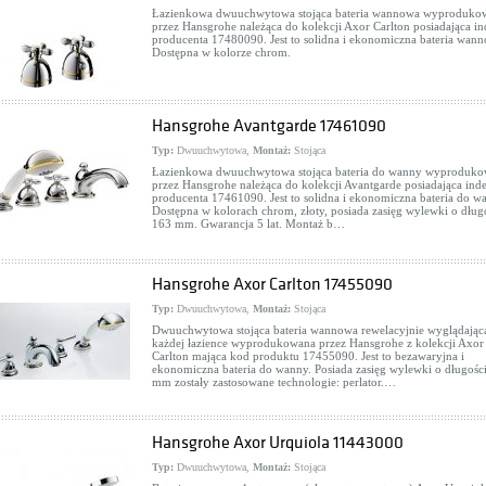
Łazienkowa dwuuchwytowa stojąca bateria wannowa wyproduko
przez Hansgrohe należąca do kolekcji Axor Carlton posiadająca in
producenta 17480090. Jest to solidna i ekonomiczna bateria wan
Dostępna w kolorze chrom.
Hansgrohe Avantgarde 17461090
Typ:
Dwuuchwytowa,
Montaż:
Stojąca
Łazienkowa dwuuchwytowa stojąca bateria do wanny wyproduk
przez Hansgrohe należąca do kolekcji Avantgarde posiadająca ind
producenta 17461090. Jest to solidna i ekonomiczna bateria do w
Dostępna w kolorach chrom, złoty, posiada zasięg wylewki o dług
163 mm. Gwarancja 5 lat. Montaż b…
Hansgrohe Axor Carlton 17455090
Typ:
Dwuuchwytowa,
Montaż:
Stojąca
Dwuuchwytowa stojąca bateria wannowa rewelacyjnie wyglądając
każdej łazience wyprodukowana przez Hansgrohe z kolekcji Axor
Carlton mająca kod produktu 17455090. Jest to bezawaryjna i
ekonomiczna bateria do wanny. Posiada zasięg wylewki o długośc
mm zostały zastosowane technologie: perlator.…
Hansgrohe Axor Urquiola 11443000
Typ:
Dwuuchwytowa,
Montaż:
Stojąca