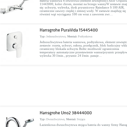
Bateria wannowa 4-otworowa (element zewnętrzny) Axor Urquiol
11443000, kolor chrom, montaż na brzegu wannyW zestawie znaj
się: uchwyty, wylewka, dysk prysznicowy Raindance S 100 AIR,
ceramiczne zawory ciepłej i zimnej wody. W zsetawie znajduję się
również wąż wyciągany 100 cm wraz z zaworem zwr…
Hansgrohe PuraVida 15445400
Typ:
Jednouchwytowa,
Montaż:
Podtynkowa
Jednouchwytowa bateria wannowa, podtynkowa, element zewnętr
zestawie: rozeta, uchwyt, osłona, przełącznik, blok funkcyjny wkł
ceramiczny blokada uchwytu Boltic możliwość ograniczenia
temperatury automatyczne przestawienie wanna/prysznic przepływ
wylewka 30 l/min., prysznic 24 l/min. pasuje…
Hansgrohe Uno2 38444000
Typ:
Dwuuchwytowa,
Montaż:
Stojąca
Łazienkowa dwuuchwytowa stojąca bateria do wanny firmy Hans