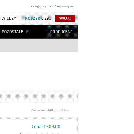
Zaloguj się
Zarejestruj się
 WIEDZY
KOSZYK
0 szt.
WIĘCEJ
POZOSTAŁE
PRODUCENCI
Znaleziono 440 produktów
Cena:
1 309,00