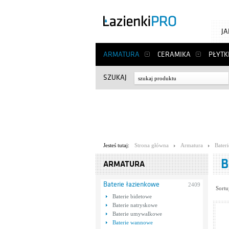
J
ARMATURA
CERAMIKA
PŁYTK
SZUKAJ
Jesteś tutaj:
Strona główna
Armatura
Bater
B
ARMATURA
Baterie łazienkowe
2409
Sortu
Baterie bidetowe
Baterie natryskowe
Baterie umywalkowe
Baterie wannowe