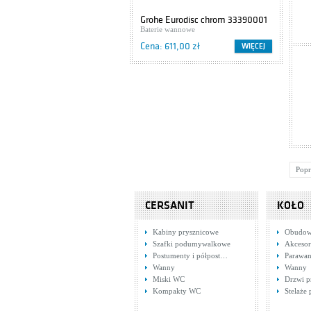
Grohe Eurodisc chrom 33390001
Cers
Baterie wannowe
Szaf
Cena: 611,00 zł
Cena
WIĘCEJ
Popr
CERSANIT
KOŁO
Kabiny prysznicowe
Obudow
Szafki podumywalkowe
Akcesor
Postumenty i półpost…
Parawa
Wanny
Wanny
Miski WC
Drzwi p
Kompakty WC
Stelaże