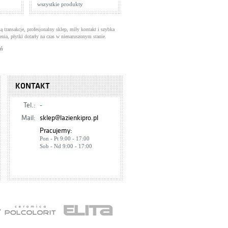
wszystkie produkty
ą transakcje, profesjonalny sklep, miły kontakt i szybka
enia, płytki dotarły na czas w nienaruszonym stanie.
uń
KONTAKT
Tel.:
-
Mail:
sklep@lazienkipro.pl
Pracujemy:
Pon - Pt 9:00 - 17:00
Sob - Nd 9:00 - 17:00