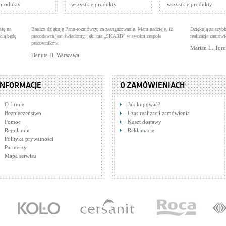
 produkty
wszystkie produkty
wszystkie produkty
się na
Bardzo dziękuję Panu-rozmówcy, za zaangażowanie. Mam nadzieję, iż
Dziękują za szybk
cią będę
pracodawca jest świadomy, jaki ma „SKARB” w swoim zespole
realizacja zamówi
pracowników.
Marian L. Tor
Danuta D. Warszawa
INFORMACJE
O ZAMÓWIENIACH
O firmie
Jak kupować?
Bezpieczeństwo
Czas realizacji zamówienia
Pomoc
Koszt dostawy
Regulamin
Reklamacje
Polityka prywatności
Partnerzy
Mapa serwisu