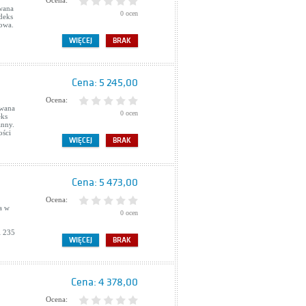
Ocena:
wana
0 ocen
deks
nowa.
WIĘCEJ
BRAK
Cena:
5 245,00
Ocena:
owana
0 ocen
eks
anny.
ości
WIĘCEJ
BRAK
Cena:
5 473,00
Ocena:
a w
0 ocen
i 235
WIĘCEJ
BRAK
Cena:
4 378,00
Ocena: