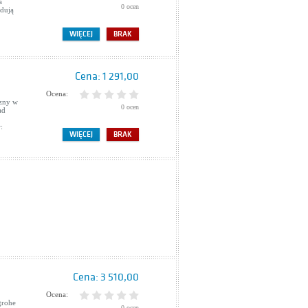
a
0 ocen
dują
WIĘCEJ
BRAK
Cena:
1 291,00
Ocena:
zny w
0 ocen
ad
:
WIĘCEJ
BRAK
Cena:
3 510,00
Ocena:
grohe
0 ocen