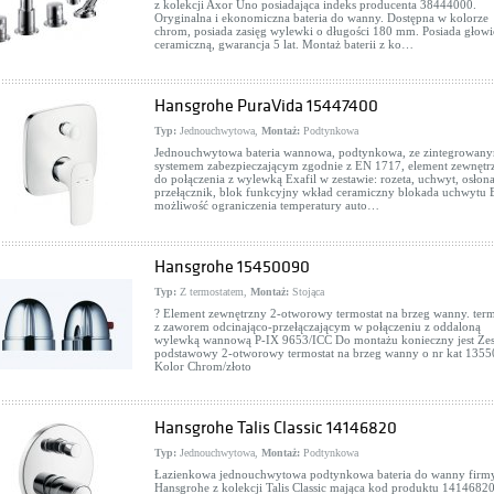
z kolekcji Axor Uno posiadająca indeks producenta 38444000.
Oryginalna i ekonomiczna bateria do wanny. Dostępna w kolorze
chrom, posiada zasięg wylewki o długości 180 mm. Posiada głowi
ceramiczną, gwarancja 5 lat. Montaż baterii z ko…
Hansgrohe PuraVida 15447400
Typ:
Jednouchwytowa,
Montaż:
Podtynkowa
Jednouchwytowa bateria wannowa, podtynkowa, ze zintegrowan
systemem zabezpieczającym zgodnie z EN 1717, element zewnętr
do połączenia z wylewką Exafil w zestawie: rozeta, uchwyt, osłona
przełącznik, blok funkcyjny wkład ceramiczny blokada uchwytu B
możliwość ograniczenia temperatury auto…
Hansgrohe 15450090
Typ:
Z termostatem,
Montaż:
Stojąca
? Element zewnętrzny 2-otworowy termostat na brzeg wanny. term
z zaworem odcinająco-przełączającym w połączeniu z oddaloną
wylewką wannową P-IX 9653/ICC Do montażu konieczny jest Ze
podstawowy 2-otworowy termostat na brzeg wanny o nr kat 135
Kolor Chrom/złoto
Hansgrohe Talis Classic 14146820
Typ:
Jednouchwytowa,
Montaż:
Podtynkowa
Łazienkowa jednouchwytowa podtynkowa bateria do wanny firm
Hansgrohe z kolekcji Talis Classic mająca kod produktu 14146820