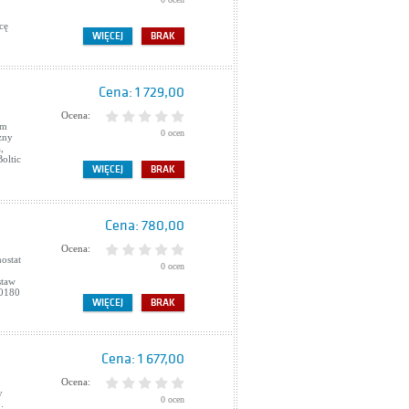
cę
WIĘCEJ
BRAK
Cena:
1 729,00
Ocena:
ym
0 ocen
zny
,
oltic
WIĘCEJ
BRAK
Cena:
780,00
Ocena:
ostat
0 ocen
staw
50180
WIĘCEJ
BRAK
Cena:
1 677,00
Ocena:
y
0 ocen
.