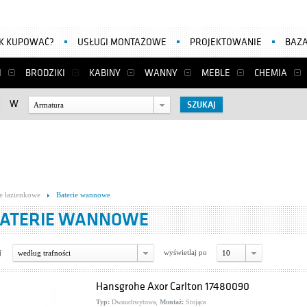
AK KUPOWAĆ?
USŁUGI MONTAŻOWE
PROJEKTOWANIE
BAZA
I
BRODZIKI
KABINY
WANNY
MEBLE
CHEMIA
W
Armatura
ie łazienkowe
Baterie wannowe
ATERIE WANNOWE
j
wyświetlaj po
według trafności
10
Hansgrohe Axor Carlton 17480090
Typ:
Dwuuchwytowa,
Montaż:
Stojąca