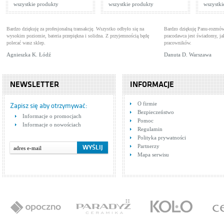
wszystkie produkty
wszystkie produkty
wszystki
Bardzo dziękuję za profesjonalną transakcję. Wszystko odbyło się na
Bardzo dziękuję Panu-rozmów
wysokim poziomie, bateria przepiękna i solidna. Z przyjemnością będę
pracodawca jest świadomy, 
polecać wasz sklep.
pracowników.
Agnieszka K. Łódź
Danuta D. Warszawa
NEWSLETTER
INFORMACJE
O firmie
Zapisz się aby otrzymywać:
Bezpieczeństwo
Informacje o promocjach
Pomoc
Informacje o nowościach
Regulamin
Polityka prywatności
Partnerzy
Mapa serwisu