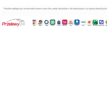
Wszystkie znajdujące się w serwisie znaki towarowe i nazwy firm, zostały użyte jedynie w celu informacyjnym i są wyłączną własnością tyc
,