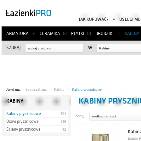
JAK KUPOWAĆ?
USŁUGI M
ARMATURA
CERAMIKA
PŁYTKI
BRODZIKI
KABINY
SZUKAJ
W
Kabiny
Jesteś tutaj:
Strona główna
Kabiny
Kabiny prysznicowe
KABINY PRYSZN
KABINY
Kabiny prysznicowe
204
Sortuj
według trafności
Drzwi prysznicowe
149
Ściany prysznicowe
42
Kabin
Kształt:
P