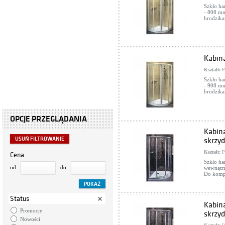
Szkło ha
- 808 mm
brodzika
Kabin
Kształt:
P
Szkło ha
- 908 mm
brodzika
OPCJE PRZEGLĄDANIA
Kabin
USUŃ FILTROWANIE
skrzy
Kształt:
P
Cena
Szkło har
od
do
wewnątrz
Do kompl
Status
Kabin
Promocje
skrzy
Nowości