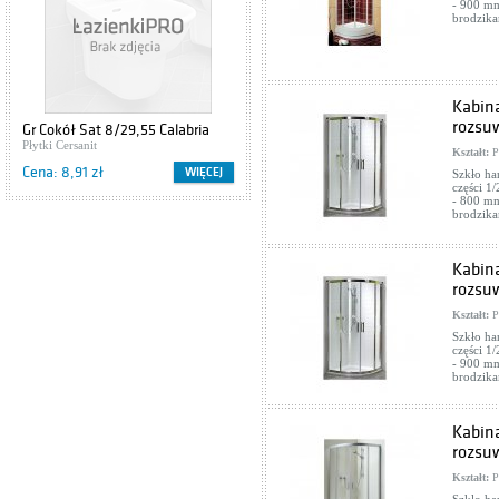
- 900 mm
brodzika
Kabina
rozsu
Gr Cokół Sat 8/29,55 Calabria
Sabro Brown Geometryk
Grys1
Płytki Cersanit
29,5x59,5
Płytki Paradyż
Kształt:
P
Cena: 8,91 zł
Cena: 64,00 zł
WIĘCEJ
WIĘCEJ
Szkło ha
części 1/
- 800 mm
brodzika
Kabina
rozsu
Kształt:
P
Szkło ha
części 1/
- 900 mm
brodzika
Kabin
rozsu
Kształt:
P