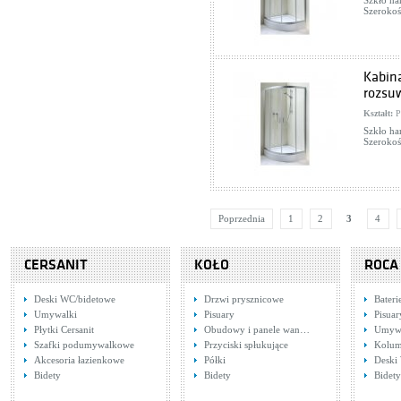
Szkło ha
Szerokoś
Kabin
rozsu
Kształt:
P
Szkło ha
Szerokoś
Poprzednia
1
2
3
4
CERSANIT
KOŁO
ROCA
Deski WC/bidetowe
Drzwi prysznicowe
Bateri
Umywalki
Pisuary
Pisuar
Płytki Cersanit
Obudowy i panele wan…
Umywa
Szafki podumywalkowe
Przyciski spłukujące
Kolum
Akcesoria łazienkowe
Półki
Deski
Bidety
Bidety
Bidety