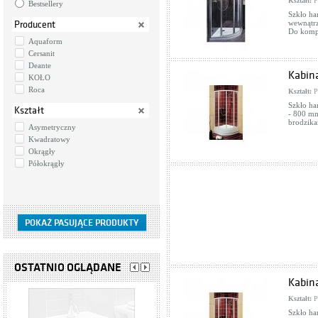
Kształt:
P
Bestsellery
Szkło har
wewnątrz
Producent
Do kompl
Aquaform
Cersanit
Deante
Kabin
KOŁO
Roca
Kształt:
P
Szkło ha
Kształt
- 800 mm
brodzika
Asymetryczny
Kwadratowy
Okrągły
Półokrągły
OSTATNIO OGLĄDANE
Kabin
Kształt:
P
Szkło ha