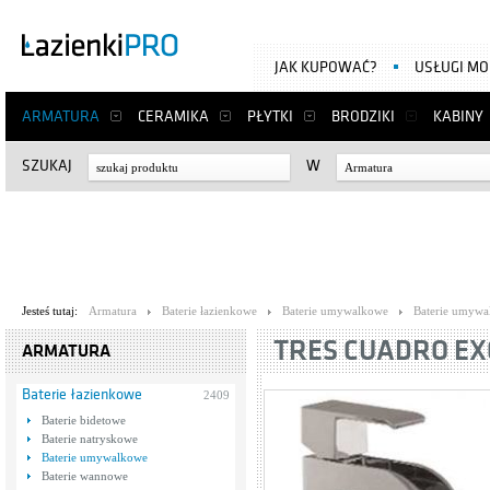
JAK KUPOWAĆ?
USŁUGI M
ARMATURA
CERAMIKA
PŁYTKI
BRODZIKI
KABINY
SZUKAJ
W
Armatura
Jesteś tutaj:
Armatura
Baterie łazienkowe
Baterie umywalkowe
Baterie umywa
TRES CUADRO EXC
ARMATURA
Baterie łazienkowe
2409
Baterie bidetowe
Baterie natryskowe
Baterie umywalkowe
Baterie wannowe