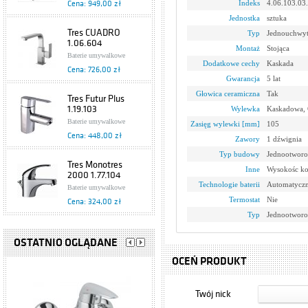
Indeks
4.06.103.03
Cena: 949,00 zł
Jednostka
sztuka
Tres CUADRO
Typ
Jednouchwy
1.06.604
Montaż
Stojąca
Baterie umywalkowe
Dodatkowe cechy
Kaskada
Cena: 726,00 zł
Gwarancja
5 lat
Głowica ceramiczna
Tak
Tres Futur Plus
1.19.103
Wylewka
Kaskadowa, O
Baterie umywalkowe
Zasięg wylewki [mm]
105
Cena: 448,00 zł
Zawory
1 dźwignia
Typ budowy
Jednootworo
Tres Monotres
Inne
Wysokośc k
2000 1.77.104
Technologie baterii
Automatyczn
Baterie umywalkowe
Termostat
Nie
Cena: 324,00 zł
Typ
Jednootwor
Tres Eco
1.70.103.02
OSTATNIO OGLĄDANE
Baterie umywalkowe
OCEŃ PRODUKT
Cena: 199,00 zł
Twój nick
Bateria
jednouchwytowa,