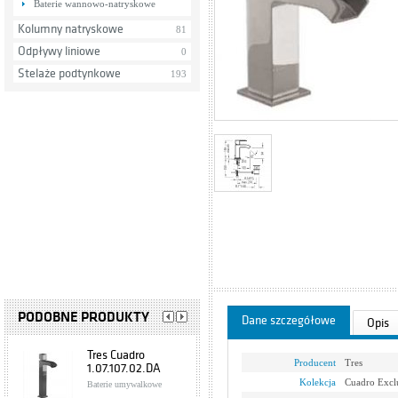
Baterie wannowo-natryskowe
Kolumny natryskowe
81
Odpływy liniowe
0
Stelaże podtynkowe
193
PODOBNE PRODUKTY
Dane szczegółowe
Opis
Tres Cuadro
Producent
Tres
1.07.107.02.DA
Kolekcja
Cuadro Excl
Baterie umywalkowe