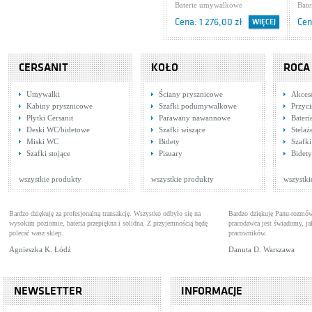
4.06.107.02
Baterie umywalkowe
6.0
Bat
Cena: 1 276,00 zł
Cen
WIĘCEJ
CERSANIT
KOŁO
ROCA
Umywalki
Ściany prysznicowe
Akces
Kabiny prysznicowe
Szafki podumywalkowe
Przyci
Płytki Cersanit
Parawany nawannowe
Bater
Deski WC/bidetowe
Szafki wiszące
Stela
Miski WC
Bidety
Szafk
Tres Cuadro
Tre
Szafki stojące
Pisuary
Bidety
1.07.107.02.DA
Baterie umywalkowe
4.0
Bat
Cena: 949,00 zł
Cen
WIĘCEJ
wszystkie produkty
wszystkie produkty
wszystki
Bardzo dziękuję za profesjonalną transakcję. Wszystko odbyło się na
Bardzo dziękuję Panu-rozmów
wysokim poziomie, bateria przepiękna i solidna. Z przyjemnością będę
pracodawca jest świadomy, 
polecać wasz sklep.
pracowników.
Agnieszka K. Łódź
Danuta D. Warszawa
NEWSLETTER
INFORMACJE
Tres Cuadro Exclusive
Tre