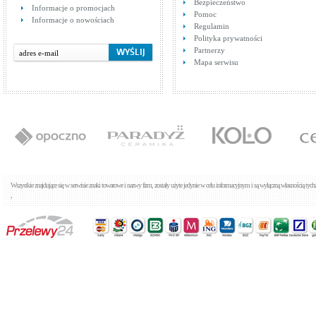
Bezpieczeństwo
Cena: 405,00 zł
Cen
Informacje o promocjach
WIĘCEJ
Pomoc
Informacje o nowościach
Regulamin
Polityka prywatności
Partnerzy
Mapa serwisu
Tres Styl 1.43.103
Baterie umywalkowe
Cena: 571,00 zł
WIĘCEJ
Wszystkie znajdujące się w serwisie znaki towarowe i nazwy firm, zostały użyte jedynie w celu informacyjnym i są wyłączną własnością tyc
,