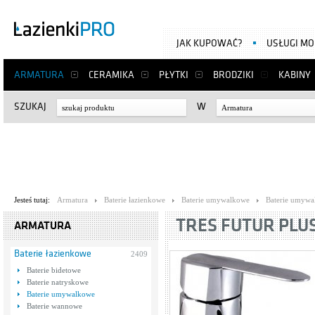
JAK KUPOWAĆ?
USŁUGI M
ARMATURA
CERAMIKA
PŁYTKI
BRODZIKI
KABINY
SZUKAJ
W
Armatura
Jesteś tutaj:
Armatura
Baterie łazienkowe
Baterie umywalkowe
Baterie umywa
TRES FUTUR PLUS 
ARMATURA
Baterie łazienkowe
2409
Baterie bidetowe
Baterie natryskowe
Baterie umywalkowe
Baterie wannowe