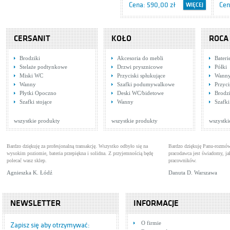
Cena: 590,00 zł
Cen
WIĘCEJ
CERSANIT
KOŁO
ROCA
Brodziki
Akcesoria do mebli
Bater
Stelaże podtynkowe
Drzwi prysznicowe
Półki
Miski WC
Przyciski spłukujące
Wann
Wanny
Szafki podumywalkowe
Przyci
Płytki Opoczno
Deski WC/bidetowe
Brodzi
Tres Monoclasic 1900
Tre
Szafki stojące
Wanny
Szafki
1.42.103.02
Baterie umywalkowe
1.0
Bat
Cena: 521,00 zł
Cen
WIĘCEJ
wszystkie produkty
wszystkie produkty
wszystki
Bardzo dziękuję za profesjonalną transakcję. Wszystko odbyło się na
Bardzo dziękuję Panu-rozmów
wysokim poziomie, bateria przepiękna i solidna. Z przyjemnością będę
pracodawca jest świadomy, 
polecać wasz sklep.
pracowników.
Agnieszka K. Łódź
Danuta D. Warszawa
NEWSLETTER
INFORMACJE
Tres Futur Plus 1.14.120
Tre
O firmie
Baterie bidetowe
5.4
Bat
Zapisz się aby otrzymywać: