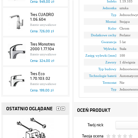
Indeks
1.19.103
Cena: 949,00 zł
Jednostka
sztuka
Tres CUADRO
Typ
Jednouchwy
1.06.604
Montaż
Stojąca
Baterie umywalkowe
Kolor
Chrom
Cena: 726,00 zł
Dodatkowe cechy
Perlator
Gwarancja
5 lat
Tres Monotres
2000 1.77.104
Wylewka
Stała
Baterie umywalkowe
Zasięg wylewki [mm]
100
Cena: 324,00 zł
Zawory
1 dźwignia
Typ budowy
Jednootworo
Tres Eco
Technologie baterii
Automatyczn
1.70.103.02
Termostat
Nie
Baterie umywalkowe
Typ
Jednootwor
Cena: 199,00 zł
Bateria
jednouchwytowa,
OSTATNIO OGLĄDANE
OCEŃ PRODUKT
umywalkowa
Baterie umywalkowe
nablatowa Cyrkon
Cena: 358,00 zł
582-712-00
Twój nick
Armatura Kraków
Hansgrohe Axor
Twoja ocena
Uno2 38027000