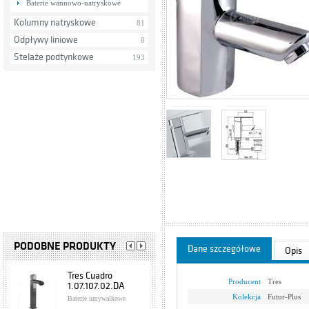
Baterie wannowo-natryskowe
Kolumny natryskowe
81
Odpływy liniowe
0
Stelaże podtynkowe
193
PODOBNE PRODUKTY
Dane szczegółowe
Opis
Tres Cuadro
Producent
Tres
1.07.107.02.DA
Kolekcja
Futur-Plus
Baterie umywalkowe