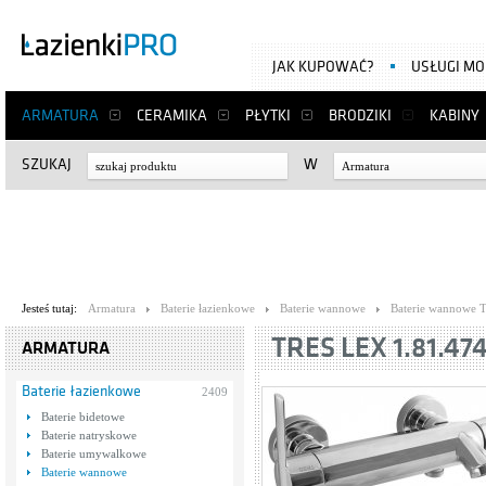
JAK KUPOWAĆ?
USŁUGI M
ARMATURA
CERAMIKA
PŁYTKI
BRODZIKI
KABINY
SZUKAJ
W
Armatura
Jesteś tutaj:
Armatura
Baterie łazienkowe
Baterie wannowe
Baterie wannowe T
TRES LEX 1.81.47
ARMATURA
Baterie łazienkowe
2409
Baterie bidetowe
Baterie natryskowe
Baterie umywalkowe
Baterie wannowe