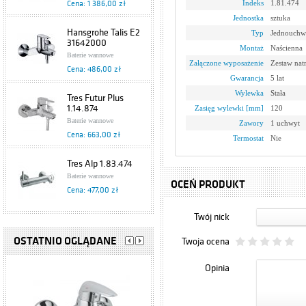
Indeks
1.81.474
Cena: 1 386,00 zł
Jednostka
sztuka
Hansgrohe Talis E2
Typ
Jednouchw
31642000
Montaż
Naścienna
Baterie wannowe
Załączone wyposażenie
Zestaw na
Cena: 486,00 zł
Gwarancja
5 lat
Wylewka
Stała
Tres Futur Plus
1.14.874
Zasięg wylewki [mm]
120
Baterie wannowe
Zawory
1 uchwyt
Cena: 663,00 zł
Termostat
Nie
Tres Alp 1.83.474
Baterie wannowe
OCEŃ PRODUKT
Cena: 477,00 zł
Twój nick
Hansgrohe Metris S
31460000
OSTATNIO OGLĄDANE
Twoja ocena
Baterie wannowe
Cena: 812,00 zł
Opinia
Hansgrohe
Metropol E