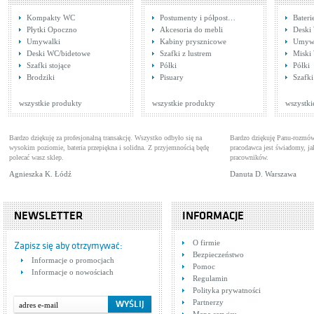
Kompakty WC
Postumenty i półpost…
Bater
Płytki Opoczno
Akcesoria do mebli
Deski
Umywalki
Kabiny prysznicowe
Umywa
Deski WC/bidetowe
Szafki z lustrem
Miski
Szafki stojące
Półki
Półki
Tres Lex 1.81.103
Tre
Brodziki
Pisuary
Szafki
Baterie umywalkowe
Bat
Cena: 304,00 zł
Cen
WIĘCEJ
wszystkie produkty
wszystkie produkty
wszystki
Bardzo dziękuję za profesjonalną transakcję. Wszystko odbyło się na
Bardzo dziękuję Panu-rozmów
wysokim poziomie, bateria przepiękna i solidna. Z przyjemnością będę
pracodawca jest świadomy, 
polecać wasz sklep.
pracowników.
Agnieszka K. Łódź
Danuta D. Warszawa
NEWSLETTER
INFORMACJE
Tres 1.34.123
Tre
O firmie
Baterie bidetowe
Bat
Zapisz się aby otrzymywać:
Bezpieczeństwo
Cena: 527,00 zł
Cen
Informacje o promocjach
WIĘCEJ
Pomoc
Informacje o nowościach
Regulamin
Polityka prywatności
Partnerzy