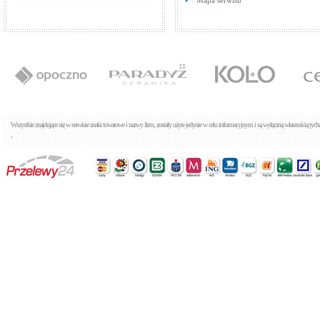
Mapa serwisu
Tres Max 1.62.603
Baterie umywalkowe
Cena: 455,00 zł
WIĘCEJ
Wszystkie znajdujące się w serwisie znaki towarowe i nazwy firm, zostały użyte jedynie w celu informacyjnym i są wyłączną własnością tyc
,