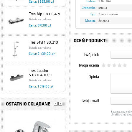
Indeks
1.07.164
Cena: 1 365,00 zł
Jednostka
sztuka
Tres Alp 1.83.164.9
Typ
Z termostatem
Baterie natryskowe
Montaż
Ścienna
Cena: 677,00 zł
OCEŃ PRODUKT
Tres Styl 1.90.210
Baterie natryskowe
Cena: 2 439,00 zł
Twój nick
Twoja ocena
Tres Cuadro
5.07.164.03.9
Opinia
Baterie natryskowe
Cena: 1 519,00 zł
Tres Cuadro
Twój email
1.07.164.9.60
OSTATNIO OGLĄDANE
Baterie natryskowe
Zastrzegamy sobi
Cena: 1 368,00 zł
obraźliwe lub nie
Hansgrohe Ecostat
27086000