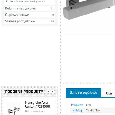
Baterie wannowo-natryskowe
Kolumny natryskowe
81
Odpływy liniowe
0
Stelaże podtynkowe
193
PODOBNE PRODUKTY
Dane szczegółowe
Opis
Hansgrohe Axor
Producent
Tres
Carlton 17261000
Kolekcja
Cuadro-Tres
Baterie natryskowe