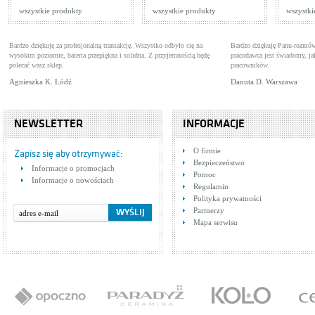
wszystkie produkty
wszystkie produkty
wszystki
Bardzo dziękuję za profesjonalną transakcję. Wszystko odbyło się na
Bardzo dziękuję Panu-rozmów
wysokim poziomie, bateria przepiękna i solidna. Z przyjemnością będę
pracodawca jest świadomy, 
polecać wasz sklep.
pracowników.
Agnieszka K. Łódź
Danuta D. Warszawa
NEWSLETTER
INFORMACJE
O firmie
Zapisz się aby otrzymywać:
Bezpieczeństwo
Informacje o promocjach
Pomoc
Informacje o nowościach
Regulamin
Polityka prywatności
Partnerzy
Mapa serwisu