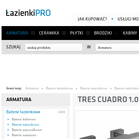
JAK KUPOWAĆ?
USŁUGI M
ARMATURA
CERAMIKA
PŁYTKI
BRODZIKI
KABINY
SZUKAJ
W
Armatura
Jesteś tutaj:
Armatura
Baterie łazienkowe
Baterie natryskowe
Baterie natrysko
TRES CUADRO 1.0
ARMATURA
Baterie łazienkowe
2409
Baterie bidetowe
Baterie natryskowe
Baterie umywalkowe
Baterie wannowe