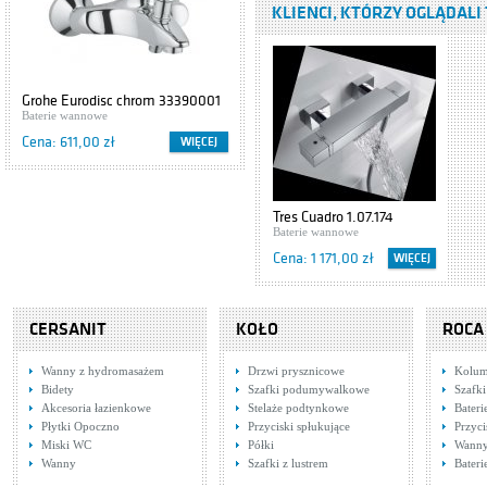
KLIENCI, KTÓRZY OGLĄDALI 
Baterie natryskowe
Cena: 805,00 zł
Hansgrohe Ecostat
Grohe Eurodisc chrom 33390001
Cersanit IBIZA S504-009
Select 13161000
Baterie wannowe
Szafki podumywalkowe
Baterie natryskowe
Cena: 611,00 zł
Cena: 416,00 zł
WIĘCEJ
WIĘCEJ
Cena: 911,00 zł
Tres Cuadro
5.07.164.03
Tres Cuadro 1.07.174
Baterie natryskowe
Baterie wannowe
Cena: 1 397,00 zł
Cena: 1 171,00 zł
WIĘCEJ
Tres Alp 1.83.164
Baterie natryskowe
CERSANIT
KOŁO
ROCA
Cena: 536,00 zł
Wanny z hydromasażem
Drzwi prysznicowe
Kolum
Bidety
Szafki podumywalkowe
Szafk
Hansgrohe Axor
Akcesoria łazienkowe
Stelaże podtynkowe
Bater
Citterio 39365000
Płytki Opoczno
Przyciski spłukujące
Przyci
Baterie natryskowe
Miski WC
Półki
Wann
Cena: 1 444,00 zł
Wanny
Szafki z lustrem
Bateri