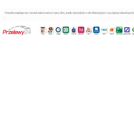
Wszystkie znajdujące się w serwisie znaki towarowe i nazwy firm, zostały użyte jedynie w celu informacyjnym i są wyłączną własnością tyc
,