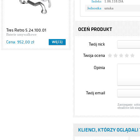
Indeks
1.06.118.DA
Jednostka
sztuka
OCEŃ PRODUKT
Tres Retro 5.24.100.01
Baterie umywalkowe
Cena: 952,00 zł
WIĘCEJ
Twój nick
Twoja ocena
Opinia
Twój email
Zastrzegamy sobi
obraźliwe lub nie
KLIENCI, KTÓRZY OGLĄDALI 