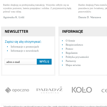
Bardzo dziękuję za profesjonalną transakcję. Wszystko odbyło się na
Bardzo dziękuję Panu-rozmów
wysokim poziomie, bateria przepiękna i solidna. Z przyjemnością będę
pracodawca jest świadomy, 
polecać wasz sklep.
pracowników.
Agnieszka K. Łódź
Danuta D. Warszawa
NEWSLETTER
INFORMACJE
O firmie
Zapisz się aby otrzymywać:
Bezpieczeństwo
Informacje o promocjach
Pomoc
Informacje o nowościach
Regulamin
Polityka prywatności
Partnerzy
Mapa serwisu
Wszystkie znajdujące się w serwisie znaki towarowe i nazwy firm, zostały użyte jedynie w celu informacyjnym i są wyłączną własnością tyc