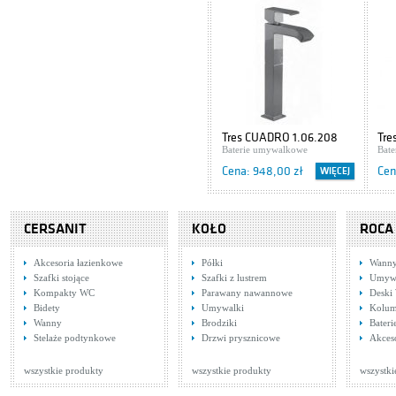
Tres CUADRO 1.06.208
Tre
Baterie umywalkowe
Bat
Cena: 948,00 zł
Cen
WIĘCEJ
CERSANIT
KOŁO
ROCA
Akcesoria łazienkowe
Półki
Wann
Szafki stojące
Szafki z lustrem
Umywa
Kompakty WC
Parawany nawannowe
Deski
Bidety
Umywalki
Kolum
Wanny
Brodziki
Bater
Tres CUADRO
Tre
Stelaże podtynkowe
Drzwi prysznicowe
Akces
1.06.208.DA
Baterie umywalkowe
Bat
Cena: 1 033,00 zł
Cen
WIĘCEJ
wszystkie produkty
wszystkie produkty
wszystki