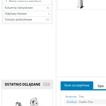
Baterie wannowo-natryskowe
Kolumny natryskowe
81
Odpływy liniowe
0
Stelaże podtynkowe
193
OSTATNIO OGLĄDANE
Dane szczegółowe
Opis
Producent
Tres
Kolekcja
Cuadro-Tres