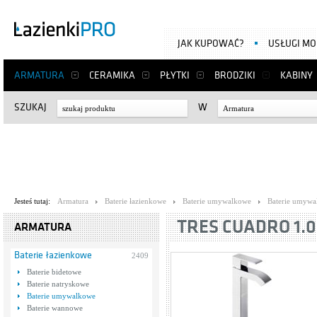
JAK KUPOWAĆ?
USŁUGI M
ARMATURA
CERAMIKA
PŁYTKI
BRODZIKI
KABINY
SZUKAJ
W
Armatura
Jesteś tutaj:
Armatura
Baterie łazienkowe
Baterie umywalkowe
Baterie umywa
TRES CUADRO 1.0
ARMATURA
Baterie łazienkowe
2409
Baterie bidetowe
Baterie natryskowe
Baterie umywalkowe
Baterie wannowe