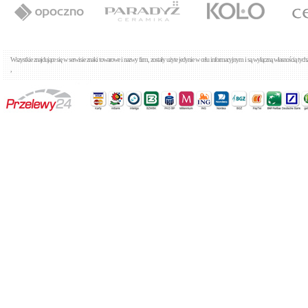
Tres K-Tres 1.69.103
Baterie umywalkowe
Cena: 243,00 zł
WIĘCEJ
Wszystkie znajdujące się w serwisie znaki towarowe i nazwy firm, zostały użyte jedynie w celu informacyjnym i są wyłączną własnością tyc
,