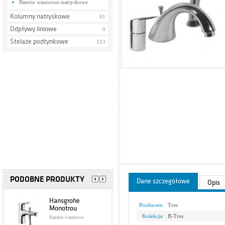
Baterie wannowo-natryskowe
Kolumny natryskowe
81
Odpływy liniowe
0
Stelaże podtynkowe
193
PODOBNE PRODUKTY
Dane szczegółowe
Opis
Hansgrohe
Producent
Tres
Monotrou
31931000
Kolekcja
B-Tres
Baterie wannowe