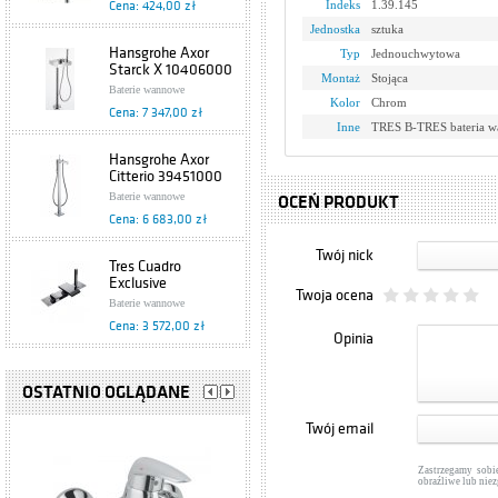
Indeks
1.39.145
Cena: 424,00 zł
Jednostka
sztuka
Hansgrohe Axor
Typ
Jednouchwytowa
Starck X 10406000
Montaż
Stojąca
Baterie wannowe
Kolor
Chrom
Cena: 7 347,00 zł
Inne
TRES B-TRES bateria 
Hansgrohe Axor
Citterio 39451000
Baterie wannowe
OCEŃ PRODUKT
Cena: 6 683,00 zł
Twój nick
Tres Cuadro
Exclusive
Twoja ocena
6.06.161.02
Baterie wannowe
Cena: 3 572,00 zł
Opinia
Tres Retro
1.07.161.02
OSTATNIO OGLĄDANE
Baterie wannowe
Twój email
Cena: 2 836,00 zł
Zastrzegamy sobi
Tres Star 1.73.145
obraźliwe lub nie