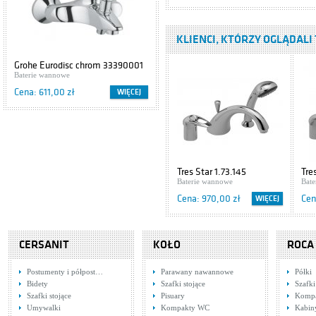
Baterie wannowe
Cena: 970,00 zł
KLIENCI, KTÓRZY OGLĄDALI 
Tres CUADRO
Grohe Eurodisc chrom 33390001
Cersanit IBIZA S504-009
1.06.161.02
Baterie wannowe
Szafki podumywalkowe
Baterie wannowe
Cena: 611,00 zł
Cena: 416,00 zł
WIĘCEJ
WIĘCEJ
Cena: 2 836,00 zł
Tres Eco
1.70.173.02
Baterie wannowe
Cena: 338,00 zł
Tres Star 1.73.145
Tre
Baterie wannowe
1.7
Bat
Tres Max 1.62.150
Cena: 970,00 zł
Cen
WIĘCEJ
Baterie wannowe
Cena: 1 351,00 zł
CERSANIT
KOŁO
ROCA
Tres Retro
5.07.161.02.03
Postumenty i półpost…
Parawany nawannowe
Półki
Baterie wannowe
Bidety
Szafki stojące
Szafki
Szafki stojące
Pisuary
Komp
Cena: 3 970,00 zł
Umywalki
Kompakty WC
Kabin