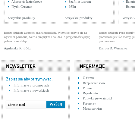
Akcesoria łazienkowe
Szafki z lustrem
Bater
Bateria jednouchwytowa,
Han
Płytki Cersanit
Półki
Bater
wannowa Cyrkon 585-
Baterie wannowe
31
Bat
210-00 Armatura Kraków
Cena: 565,00 zł
Cen
WIĘCEJ
wszystkie produkty
wszystkie produkty
wszystki
Bardzo dziękuję za profesjonalną transakcję. Wszystko odbyło się na
Bardzo dziękuję Panu-rozmów
wysokim poziomie, bateria przepiękna i solidna. Z przyjemnością będę
pracodawca jest świadomy, 
polecać wasz sklep.
pracowników.
Agnieszka K. Łódź
Danuta D. Warszawa
NEWSLETTER
INFORMACJE
Bateria wannowa 3-
Tre
O firmie
otworowa chrom Deante
Baterie wannowo-natryskowe
Bat
Zapisz się aby otrzymywać:
Magnolia BDC 013M
Bezpieczeństwo
Cena: 582,00 zł
Cen
Informacje o promocjach
WIĘCEJ
Pomoc
Informacje o nowościach
Regulamin
Polityka prywatności
Partnerzy
Mapa serwisu