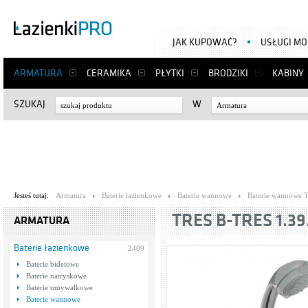
JAK KUPOWAĆ?
USŁUGI M
ARMATURA
CERAMIKA
PŁYTKI
BRODZIKI
KABINY
SZUKAJ
W
Armatura
Jesteś tutaj:
Armatura
Baterie łazienkowe
Baterie wannowe
Baterie wannowe T
TRES B-TRES 1.39
ARMATURA
Baterie łazienkowe
2409
Baterie bidetowe
Baterie natryskowe
Baterie umywalkowe
Baterie wannowe