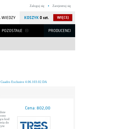
Zaloguj się
Zarejestruj się
 WIEDZY
KOSZYK
0 szt.
WIĘCEJ
POZOSTAŁE
PRODUCENCI
 Cuadro Exclusive 4.06.103.02.DA
Cena:
802,00
dnie
przez
ąca kod
eria do
żyte