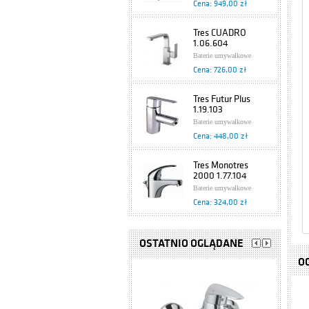
Cena: 949,00 zł
Tres CUADRO
1.06.604
Baterie umywalkowe
Cena: 726,00 zł
Tres Futur Plus
1.19.103
Baterie umywalkowe
Cena: 448,00 zł
Tres Monotres
2000 1.77.104
Baterie umywalkowe
Cena: 324,00 zł
Tres Eco
1.70.103.02
OSTATNIO OGLĄDANE
Baterie umywalkowe
O
Cena: 199,00 zł
Bateria
jednouchwytowa,