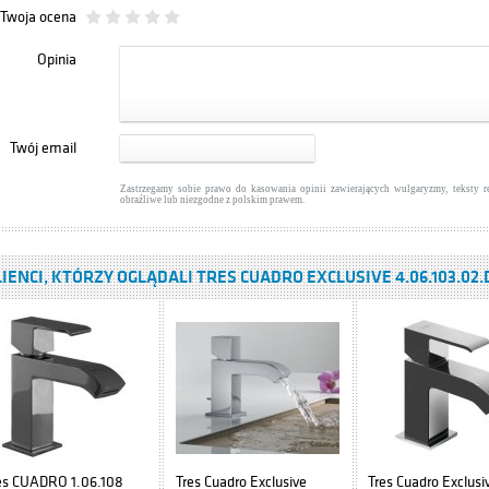
Twoja ocena
Opinia
anit IBIZA S504-009
ki podumywalkowe
: 416,00 zł
WIĘCEJ
Twój email
Zastrzegamy sobie prawo do kasowania opinii zawierających wulgaryzmy, teksty 
obraźliwe lub niezgodne z polskim prawem.
IENCI, KTÓRZY OGLĄDALI TRES CUADRO EXCLUSIVE 4.06.103.02
es CUADRO 1.06.108
Tres Cuadro Exclusive
Tres Cuadro Exclusi