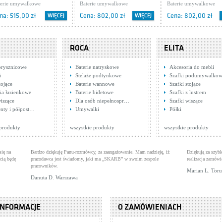
terie umywalkowe
6.07.103.02.DA
Baterie umywalkowe
6.06.103.02.DA
Baterie umywalkowe
na: 515,00 zł
Cena: 802,00 zł
Cena: 802,00 zł
WIĘCEJ
WIĘCEJ
ROCA
ELITA
prysznicowe
Baterie natryskowe
Akcesoria do mebli
i
Stelaże podtynkowe
Szafki podumywalko
tojące
Baterie wannowe
Szafki stojące
ia łazienkowe
Baterie bidetowe
Szafki z lustrem
wiszące
Dla osób niepełnospr…
Szafki wiszące
es Cuadro Exclusive
Tres Monoclasic 1900
Tres Cuadro Exclusi
nty i półpost…
Umywalki
Półki
07.103.03.DA
terie umywalkowe
5.42.103.02.01
Baterie umywalkowe
4.06.103.03.DA
Baterie umywalkowe
na: 1 175,00 zł
Cena: 717,00 zł
Cena: 1 175,00 zł
WIĘCEJ
WIĘCEJ
 produkty
wszystkie produkty
wszystkie produkty
się na
Bardzo dziękuję Panu-rozmówcy, za zaangażowanie. Mam nadzieję, iż
Dziękują za szybk
cią będę
pracodawca jest świadomy, jaki ma „SKARB” w swoim zespole
realizacja zamówi
pracowników.
Marian L. Tor
Danuta D. Warszawa
INFORMACJE
O ZAMÓWIENIACH
es CUADRO 1.06.108.DA
Tres Monoclasic 1900
Tres CUADRO 1.06.