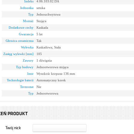
Indeks
4.06.103.02.DA
Jednostka
sztuka
Typ
Jednouchwytowa
Montaż
Stojąca
Dodatkowe cechy
Kaskada
Gwarancja
5 lat
Głowica ceramiczna
Tak
Wylewka
Kaskadowa, Stała
Zasięg wylewki [mm]
105
Zawory
1 dźwignia
Typ budowy
Jednootworowa stojąca
Inne
Wysokośc korpusu 136 mm
Technologie baterii
Automatyczny korek
Termostat
Nie
Typ
Jednootworowa
CEŃ PRODUKT
Twój nick