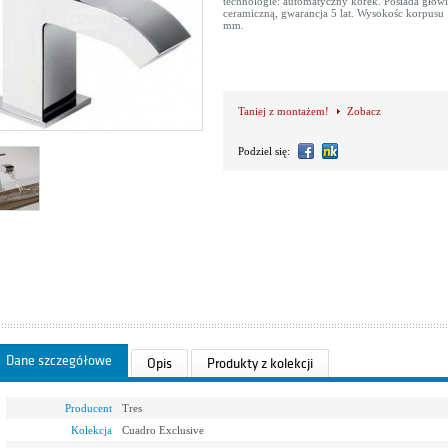
technologie: automatyczny korek. Posiada głow
ceramiczną, gwarancja 5 lat. Wysokośc korpusu
mm.
Taniej z montażem!
Zobacz
Podziel się:
Dane szczegółowe
Opis
Produkty z kolekcji
Producent
Tres
Kolekcja
Cuadro Exclusive