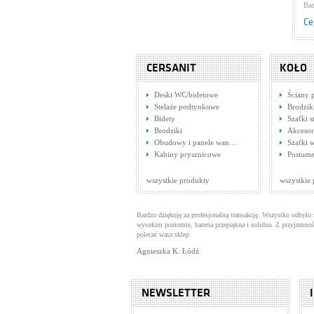
Ba
Ce
CERSANIT
KOŁO
Deski WC/bidetowe
Ściany 
Stelaże podtynkowe
Brodzik
Bidety
Szafki s
Brodziki
Akcesor
Obudowy i panele wan…
Szafki 
Tr
Kabiny prysznicowe
Postume
6.
Ba
Ce
wszystkie produkty
wszystkie
Bardzo dziękuję za profesjonalną transakcję. Wszystko odbyło 
wysokim poziomie, bateria przepiękna i solidna. Z przyjemnoś
polecać wasz sklep.
Agnieszka K. Łódź
NEWSLETTER
Tr