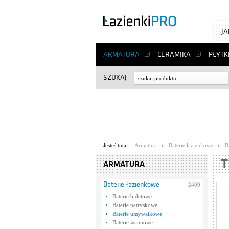
J
ARMATURA
CERAMIKA
PŁYTK
SZUKAJ
Jesteś tutaj:
Armatura
Baterie łazienkowe
B
T
ARMATURA
Baterie łazienkowe
2409
Baterie bidetowe
Baterie natryskowe
Baterie umywalkowe
Baterie wannowe