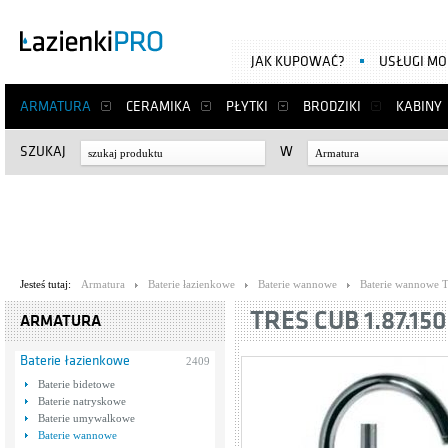
JAK KUPOWAĆ?
USŁUGI M
ARMATURA
CERAMIKA
PŁYTKI
BRODZIKI
KABINY
SZUKAJ
W
Armatura
Jesteś tutaj:
Armatura
Baterie łazienkowe
Baterie wannowe
Baterie wannowe T
TRES CUB 1.87.150
ARMATURA
Baterie łazienkowe
2409
Baterie bidetowe
Baterie natryskowe
Baterie umywalkowe
Baterie wannowe