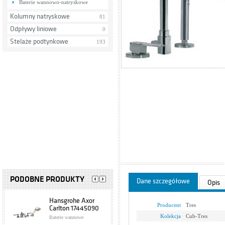
Baterie wannowo-natryskowe
Kolumny natryskowe
81
Odpływy liniowe
0
Stelaże podtynkowe
193
PODOBNE PRODUKTY
Dane szczegółowe
Opis
Hansgrohe Axor
Producent
Tres
Carlton 17445090
Kolekcja
Cub-Tres
Baterie wannowe