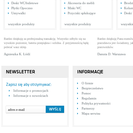
Deski WC/bidetowe
Akcesoria do mebli
Brodzi
Płytki Opoczno
Miski WC
Kolum
Tres MAX 1.62.703
Tre
Umywalki
Przyciski spłukujące
Deski
Baterie umywalkowe
Bat
Cena: 547,00 zł
Cen
WIĘCEJ
wszystkie produkty
wszystkie produkty
wszystki
Bardzo dziękuję za profesjonalną transakcję. Wszystko odbyło się na
Bardzo dziękuję Panu-rozmów
wysokim poziomie, bateria przepiękna i solidna. Z przyjemnością będę
pracodawca jest świadomy, 
polecać wasz sklep.
pracowników.
Agnieszka K. Łódź
Danuta D. Warszawa
NEWSLETTER
INFORMACJE
Tres Cuadro Exclusive
Tre
O firmie
607178
Baterie natryskowe
Bat
Zapisz się aby otrzymywać:
Bezpieczeństwo
Cena: 4 652,00 zł
Cen
Informacje o promocjach
WIĘCEJ
Pomoc
Informacje o nowościach
Regulamin
Polityka prywatności
Partnerzy
Mapa serwisu