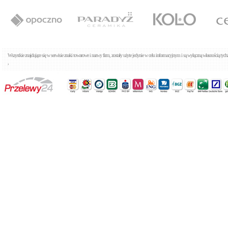
Tres Lex 1.81.103
Baterie umywalkowe
Cena: 304,00 zł
WIĘCEJ
Wszystkie znajdujące się w serwisie znaki towarowe i nazwy firm, zostały użyte jedynie w celu informacyjnym i są wyłączną własnością tyc
,