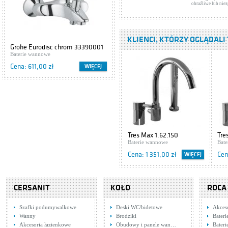
obraźliwe lub nie
Baterie wannowe
Cena: 5 773,00 zł
KLIENCI, KTÓRZY OGLĄDALI 
Hansgrohe Axor
Grohe Eurodisc chrom 33390001
Cersanit IBIZA S504-009
Montreux
Baterie wannowe
Szafki podumywalkowe
16547820
Baterie wannowe
Cena: 611,00 zł
Cena: 416,00 zł
WIĘCEJ
WIĘCEJ
Cena: 12 593,00 zł
Tres Retro
1.24.145.61
Baterie wannowe
Cena: 1 417,00 zł
Tres Max 1.62.150
Tre
Hansgrohe Axor
Baterie wannowe
Bat
Citterio M
34444000
Cena: 1 351,00 zł
Cen
WIĘCEJ
Baterie wannowe
Cena: 3 483,00 zł
CERSANIT
Hansgrohe Axor
KOŁO
ROCA
Citterio 39446000
Baterie wannowe
Szafki podumywalkowe
Deski WC/bidetowe
Akces
Cena: 4 314,00 zł
Wanny
Brodziki
Bater
Akcesoria łazienkowe
Obudowy i panele wan…
Bater