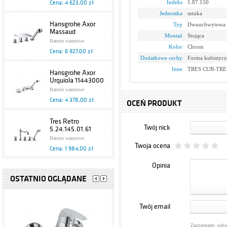
Indeks
1.87.150
Cena: 4 623,00 zł
Jednostka
sztuka
Hansgrohe Axor
Typ
Dwuuchwytowa
Massaud
Montaż
Stojąca
18453000
Baterie wannowe
Kolor
Chrom
Cena: 6 927,00 zł
Dodatkowe cechy
Forma kubistycz
Inne
TRES CUB-TRES 
Hansgrohe Axor
Urquiola 11443000
Baterie wannowe
Cena: 4 378,00 zł
OCEŃ PRODUKT
Tres Retro
Twój nick
5.24.145.01.61
Baterie wannowe
Twoja ocena
Cena: 1 984,00 zł
Opinia
Hansgrohe Axor
Citterio 39444000
OSTATNIO OGLĄDANE
Baterie wannowe
Cena: 4 839,00 zł
Twój email
Hansgrohe Axor
Steel 35454800
Zastrzegamy sobi