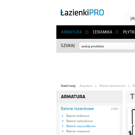
J
ARMATURA
CERAMIKA
PŁYTK
SZUKAJ
Jesteś tutaj:
Armatura
Baterie łazienkowe
B
T
ARMATURA
Baterie łazienkowe
2409
Baterie bidetowe
Baterie natryskowe
Baterie umywalkowe
Baterie wannowe