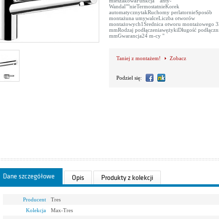
mieszakowaFunkcja ""anty-
Wandal""nieTermostatnieKorek
automatycznytakRuchomy perlatornieSposób
montażuna umywalceLiczba otworów
montażowych1Średnica otworu montażowego 3
mmRodzaj podłączeniawężykiDługość podłączn
mmGwarancja24 m-cy "
Taniej z montażem!
Zobacz
Podziel się:
Dane szczegółowe
Opis
Produkty z kolekcji
Producent
Tres
Kolekcja
Max-Tres