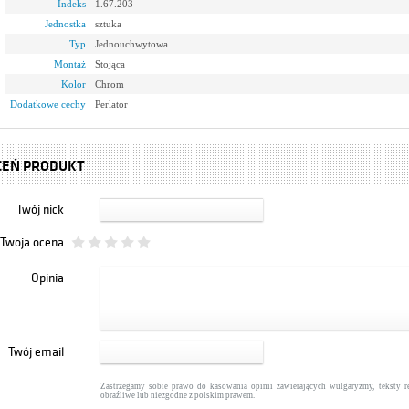
Indeks
1.67.203
Jednostka
sztuka
Typ
Jednouchwytowa
Montaż
Stojąca
Kolor
Chrom
Dodatkowe cechy
Perlator
CEŃ PRODUKT
Twój nick
Twoja ocena
Opinia
Twój email
Zastrzegamy sobie prawo do kasowania opinii zawierających wulgaryzmy, teksty 
obraźliwe lub niezgodne z polskim prawem.