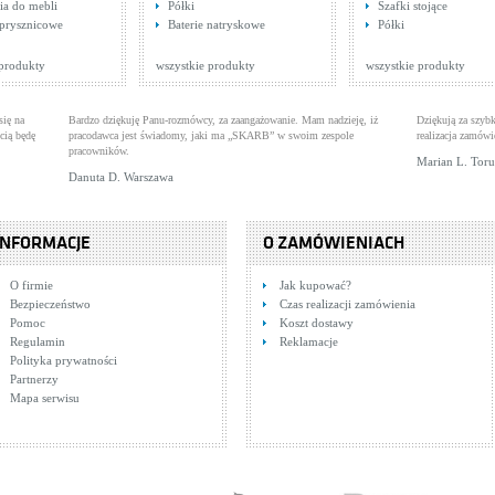
ia do mebli
Półki
Szafki stojące
fon podtynkowy Viega
Trzyotworowa bateria
Bateria umywalko
prysznicowe
Baterie natryskowe
Półki
romowany, KOŁO
cesoria łazienkowe
umywalkowa sztorcowa
Baterie umywalkowe
ścienna podtynkow
Baterie umywalkowe
mple
(automatyczny korek)
na: 200,00 zł
Cena: 1 576,00 zł
Cena: 660,00 zł
WIĘCEJ
WIĘCEJ
 produkty
wszystkie produkty
wszystkie produkty
się na
Bardzo dziękuję Panu-rozmówcy, za zaangażowanie. Mam nadzieję, iż
Dziękują za szybk
cią będę
pracodawca jest świadomy, jaki ma „SKARB” w swoim zespole
realizacja zamówi
pracowników.
Marian L. Tor
Danuta D. Warszawa
INFORMACJE
O ZAMÓWIENIACH
teria prysznicowa
Bateria zlewozmywakowa
Głowica natryskow
O firmie
Jak kupować?
rmostatyczna Deante
erie natryskowe
Deante Elipsa BQE 062M
Baterie łazienkowe
chrom Deante Ken
Baterie natryskowe
scada Multi-System
033K
Bezpieczeństwo
Czas realizacji zamówienia
na: 450,00 zł
Cena: 742,00 zł
Cena: 123,00 zł
WIĘCEJ
WIĘCEJ
C 09BT
Pomoc
Koszt dostawy
Regulamin
Reklamacje
Polityka prywatności
Partnerzy
Mapa serwisu