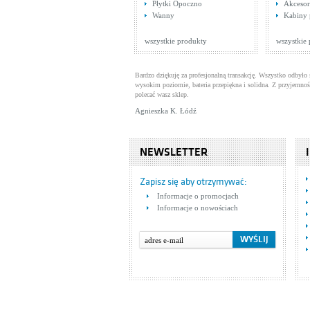
Płytki Opoczno
Akcesor
Sy
Wanny
Kabiny 
ch
Ak
Si
Ce
wszystkie produkty
wszystkie
Bardzo dziękuję za profesjonalną transakcję. Wszystko odbyło 
wysokim poziomie, bateria przepiękna i solidna. Z przyjemnoś
polecać wasz sklep.
Agnieszka K. Łódź
NEWSLETTER
Ba
te
Bat
Zapisz się aby otrzymywać:
Ca
Ce
Informacje o promocjach
NA
Informacje o nowościach