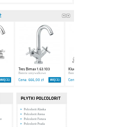
Ż
5
Tres Bimax 1.63.103
Kludi Bozz 383910576
Baterie umywalkowe
Baterie umywalkowe
Cena: 666,00 zł
Cena: 702,00 zł
WIĘCEJ
WIĘCEJ
WIĘCEJ
PŁYTKI POLCOLORIT
Polcolorit Alaska
Polcolorit Atena
we
Polcolorit Futura
Polcolorit Prada