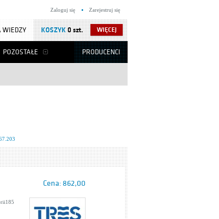
Zaloguj się
Zarejestruj się
 WIEDZY
KOSZYK
0 szt.
WIĘCEJ
POZOSTAŁE
PRODUCENCI
67.203
Cena:
862,00
rii185