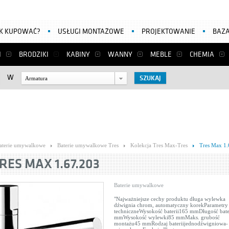
AK KUPOWAĆ?
USŁUGI MONTAŻOWE
PROJEKTOWANIE
BAZA
I
BRODZIKI
KABINY
WANNY
MEBLE
CHEMIA
W
Armatura
aterie umywalkowe
Baterie umywalkowe Tres
Kolekcja Tres Max-Tres
Tres Max 1.
RES MAX 1.67.203
Baterie umywalkowe
"Najważniejsze cechy produktu długa wylewka
dźwignia chrom, automatyczny korekParametry
techniczneWysokość baterii165 mmDługość bate
mmWysokość wylewki85 mmMaks. grubość
montażu45 mmRodzaj bateriijednodźwigniowa-