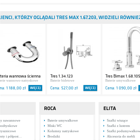
IENCI, KTÓRZY OGLĄDALI TRES MAX 1.67.203, WIDZIELI RÓWNIE
anit IBIZA S504-009
ki podumywalkowe
: 416,00 zł
WIĘCEJ
teria wannowa ścienna
Tres 1.34.123
Tres Bimax 1.68.10
rom Deante Elipsa BQE
terie wannowo-natryskowe
Baterie bidetowe
Baterie umywalkowe
0D
na: 1 188,00 zł
Cena: 527,00 zł
Cena: 1 090,00 zł
WIĘCEJ
WIĘCEJ
ROCA
ELITA
ny nawannowe
Baterie umywalkowe
Szafki wiszące
 podtynkowe
Miski WC
Szafki z lustrem
rysznicowe
Kolumny natryskowe
Szafki podumywalko
nty i półpost…
Brodziki
Akcesoria do mebli