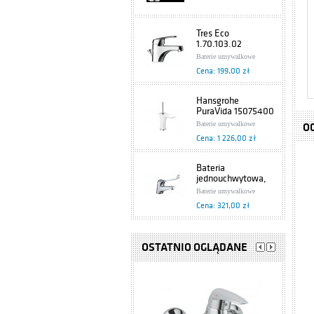
Tres Eco
1.70.103.02
Baterie umywalkowe
Cena: 199,00 zł
Hansgrohe
PuraVida 15075400
Baterie umywalkowe
O
Cena: 1 226,00 zł
Bateria
jednouchwytowa,
umywalkowa
Baterie umywalkowe
Specjalne 472-885-
Cena: 321,00 zł
00 Armatura
Kraków
Grohe Europlus
33155002
OSTATNIO OGLĄDANE
Baterie umywalkowe
Cena: 876,00 zł
Hansgrohe Axor
Starck 10028000